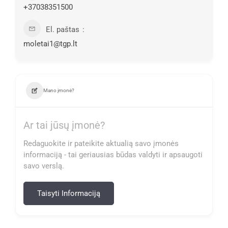
+37038351500
El. paštas
moletai1@tgp.lt
Mano įmonė?
Ar tai jūsų įmonė?
Redaguokite ir pateikite aktualią savo įmonės
informaciją - tai geriausias būdas valdyti ir apsaugoti
savo verslą.
Taisyti Informaciją