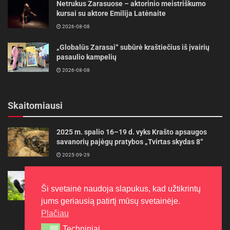
Netrukus Zarasuose – aktorinio meistriškumo
kursai su aktore Emilija Latėnaite
2026-08-08
„Globalūs Zarasai“ subūrė kraštiečius iš įvairių
pasaulio kampelių
2026-08-08
Skaitomiausi
2025 m. spalio 16–19 d. vyks Krašto apsaugos
savanorių pajėgų pratybos „Tvirtas skydas 8“
2025-09-29
Gudrybės, kad trimerio pjovimo valas tarnautų
ilgiau
Ši svetainė naudoja slapukus, kad užtikrintų
2022-06-27
jums geriausią patirtį mūsų svetainėje.
Plačiau
Techniniai
Techniniai