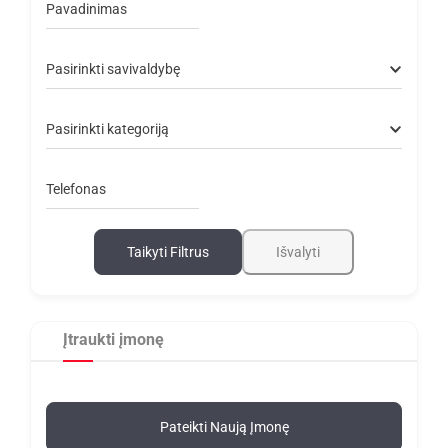
Pavadinimas
Pasirinkti savivaldybę
Pasirinkti kategoriją
Telefonas
Taikyti Filtrus
Išvalyti
Įtraukti įmonę
Pateikti Naują Įmonę