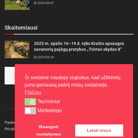
2026-08-07
Skaitomiausi
2025 m. spalio 16–19 d. vyks Krašto apsaugos
savanorių pajėgų pratybos „Tvirtas skydas 8“
2025-09-29
Panevėžietės tarptautinėje programoje siekia
aukso
Ši svetainė naudoja slapukus, kad užtikrintų
2015-10-30
jums geriausią patirtį mūsų svetainėje.
Plačiau
Techniniai
Techniniai
Marketingo
Marketingo
Paskelbkite naujieną
Rašyti redakcijai
Reklama
Išsaugoti
Privatumo politika
Kontaktai
Leisti visus
nustatymus