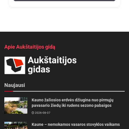
Apie Aukštaitijos gidą
Naujausi
Kauno žaliosios erdvės džiugina nuo pirmųjų
pavasario žiedų iki rudens sezono pabaigos
2026-08-07
Kaune – nemokamos vasaros stovyklos vaikams