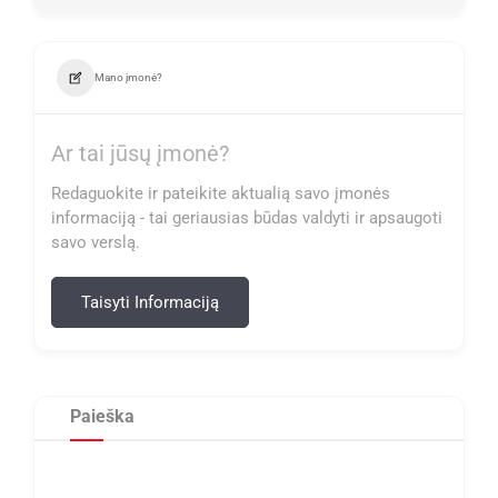
Mano įmonė?
Ar tai jūsų įmonė?
Redaguokite ir pateikite aktualią savo įmonės
informaciją - tai geriausias būdas valdyti ir apsaugoti
savo verslą.
Taisyti Informaciją
Paieška