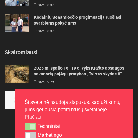
2026-08-07
Kėdainių Senamiesčio progimnazija ruošiasi
svarbiems pokyčiams
2026-08-07
Skaitomiausi
2025 m. spalio 16–19 d. vyks Krašto apsaugos
savanorių pajėgų pratybos „Tvirtas skydas 8“
2025-09-29
Panevėžietės tarptautinėje programoje siekia
aukso
Ši svetainė naudoja slapukus, kad užtikrintų
2015-10-30
jums geriausią patirtį mūsų svetainėje.
Plačiau
Techniniai
Techniniai
Marketingo
Marketingo