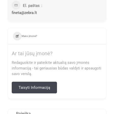
El. paštas
fineta@zebra.lt
Mano įmonė?
Ar tai jūsų įmonė?
Redaguokite ir pateikite aktualią savo įmonės
informaciją - tai geriausias būdas valdyti ir apsaugoti
savo verslą.
Taisyti Informaciją
Paieška