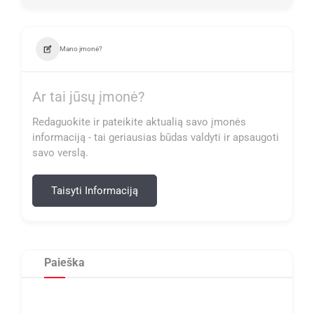
Mano įmonė?
Ar tai jūsų įmonė?
Redaguokite ir pateikite aktualią savo įmonės
informaciją - tai geriausias būdas valdyti ir apsaugoti
savo verslą.
Taisyti Informaciją
Paieška