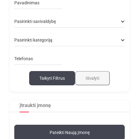
Pavadinimas
Pasirinkti savivaldybę
Pasirinkti kategoriją
Telefonas
Taikyti Filtrus
Išvalyti
Įtraukti įmonę
Pateikti Naują Įmonę