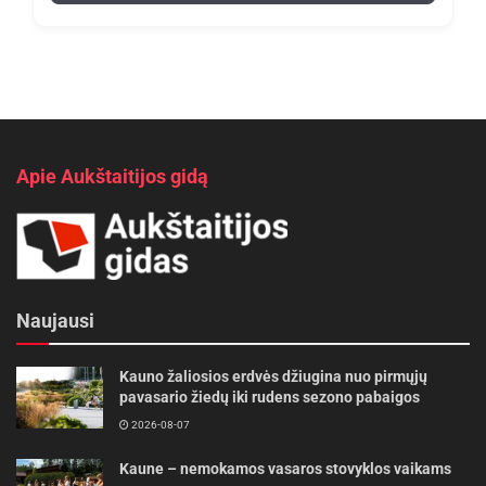
Apie Aukštaitijos gidą
Naujausi
Kauno žaliosios erdvės džiugina nuo pirmųjų
pavasario žiedų iki rudens sezono pabaigos
2026-08-07
Kaune – nemokamos vasaros stovyklos vaikams