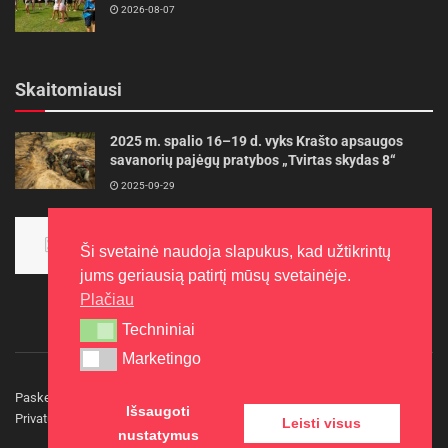
2026-08-07
Skaitomiausi
2025 m. spalio 16–19 d. vyks Krašto apsaugos
savanorių pajėgų pratybos „Tvirtas skydas 8“
2025-09-29
Panevėžietės tarptautinėje programoje siekia
aukso
Ši svetainė naudoja slapukus, kad užtikrintų
2015-10-30
jums geriausią patirtį mūsų svetainėje.
Plačiau
Techniniai
Techniniai
Marketingo
Marketingo
Paskelbkite naujieną
Rašyti redakcijai
Reklama
Išsaugoti
Privatumo politika
Kontaktai
Leisti visus
nustatymus