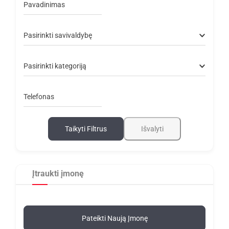
Pavadinimas
Pasirinkti savivaldybę
Pasirinkti kategoriją
Telefonas
Taikyti Filtrus
Išvalyti
Įtraukti įmonę
Pateikti Naują Įmonę