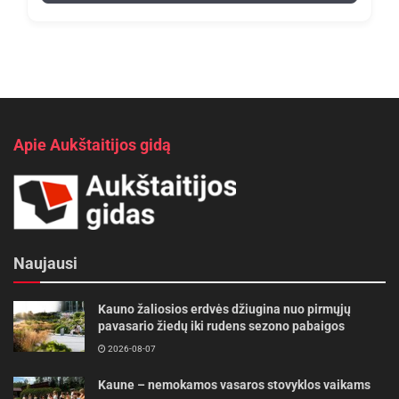
Apie Aukštaitijos gidą
Naujausi
Kauno žaliosios erdvės džiugina nuo pirmųjų
pavasario žiedų iki rudens sezono pabaigos
2026-08-07
Kaune – nemokamos vasaros stovyklos vaikams