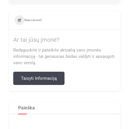
Mano įmonė?
Ar tai jūsų įmonė?
Redaguokite ir pateikite aktualią savo įmonės
informaciją - tai geriausias būdas valdyti ir apsaugoti
savo verslą.
Taisyti Informaciją
Paieška