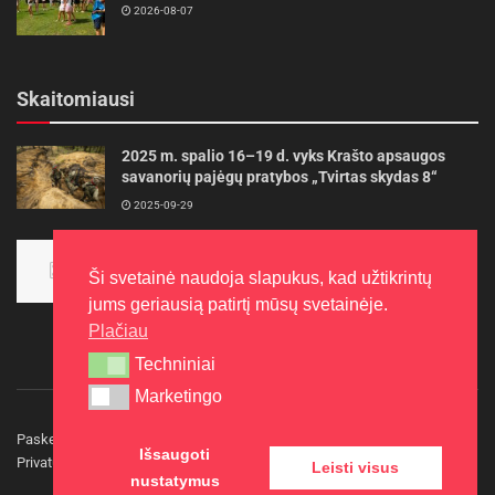
2026-08-07
Skaitomiausi
2025 m. spalio 16–19 d. vyks Krašto apsaugos
savanorių pajėgų pratybos „Tvirtas skydas 8“
2025-09-29
Panevėžietės tarptautinėje programoje siekia
aukso
Ši svetainė naudoja slapukus, kad užtikrintų
2015-10-30
jums geriausią patirtį mūsų svetainėje.
Plačiau
Techniniai
Techniniai
Marketingo
Marketingo
Paskelbkite naujieną
Rašyti redakcijai
Reklama
Išsaugoti
Privatumo politika
Kontaktai
Leisti visus
nustatymus