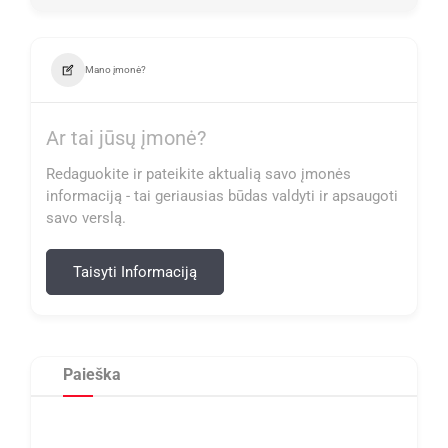
Mano įmonė?
Ar tai jūsų įmonė?
Redaguokite ir pateikite aktualią savo įmonės
informaciją - tai geriausias būdas valdyti ir apsaugoti
savo verslą.
Taisyti Informaciją
Paieška