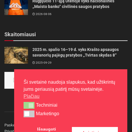
Rugpjūčio 11-ąją Utenoje vyks nacionalinės
„Maisto banko“ civilinės saugos pratybos
2026-08-06
Skaitomiausi
2025 m. spalio 16–19 d. vyks Krašto apsaugos
savanorių pajėgų pratybos „Tvirtas skydas 8“
2025-09-29
Panevėžietės tarptautinėje programoje siekia
aukso
Ši svetainė naudoja slapukus, kad užtikrintų
2015-10-30
jums geriausią patirtį mūsų svetainėje.
Plačiau
Techniniai
Techniniai
Marketingo
Marketingo
Paskelbkite naujieną
Rašyti redakcijai
Reklama
Išsaugoti
Privatumo politika
Kontaktai