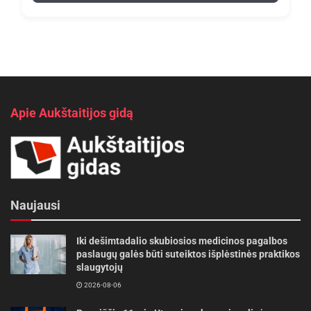
Apie Aukštaitijos gidą
Naujausi
Iki dešimtadalio skubiosios medicinos pagalbos
paslaugų galės būti suteiktos išplėstinės praktikos
slaugytojų
2026-08-06