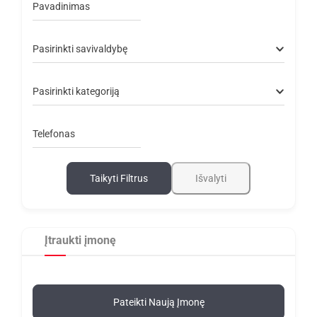
Pavadinimas
Pasirinkti savivaldybę
Pasirinkti kategoriją
Telefonas
Taikyti Filtrus
Išvalyti
Įtraukti įmonę
Pateikti Naują Įmonę