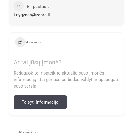
El. paštas
knygynas@zebra.lt
Mano įmonė?
Ar tai jūsų įmonė?
Redaguokite ir pateikite aktualią savo įmonės
informaciją - tai geriausias būdas valdyti ir apsaugoti
savo verslą.
Taisyti Informaciją
Paieška