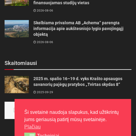
finansuojamas studijų vietas
2026-08-06
Skelbiama privaloma AB „Achema“ parengta
informacija apie aukštesniojo lygio pavojingąjį
objektą
2026-08-06
Skaitomiausi
2025 m. spalio 16–19 d. vyks Krašto apsaugos
savanorių pajėgų pratybos „Tvirtas skydas 8“
2025-09-29
Panevėžietės tarptautinėje programoje siekia
aukso
Ši svetainė naudoja slapukus, kad užtikrintų
2015-10-30
jums geriausią patirtį mūsų svetainėje.
Plačiau
Techniniai