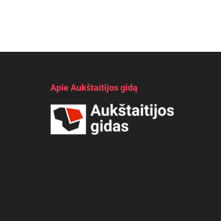
Apie Aukštaitijos gidą