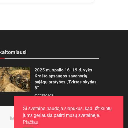
kaitomiausi
2025 m. spalio 16–19 d. vyks
Krašto apsaugos savanorių
pajėgų pratybos „Tvirtas skydas
8“
2025-09-29
Ši svetainė naudoja slapukus, kad užtikrintų
Panevėžietės tarptautinėje
programoje siekia aukso
jums geriausią patirtį mūsų svetainėje.
Plačiau
2015-10-30