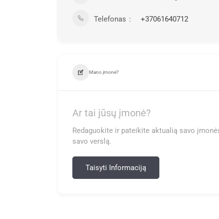
Telefonas
+37061640712
Mano įmonė?
Ar tai jūsų įmonė?
Redaguokite ir pateikite aktualią savo įmonės
savo verslą.
Taisyti Informaciją