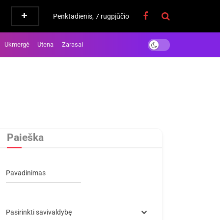
Penktadienis, 7 rugpjūčio
Ukmergė
Utena
Zarasai
Paieška
Pavadinimas
Pasirinkti savivaldybę