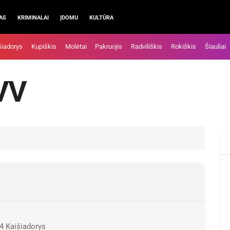
AS
KRIMINALAI
ĮDOMU
KULTŪRA
šiadorys
Kupiškis
Molėtai
Pakruojis
Radviliškis
Rokiškis
Šiauliai
IVV
4 Kaišiadorys