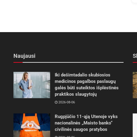
Naujausi
S
Iki dešimtadalio skubiosios
medicinos pagalbos paslaugų
galės būti suteiktos išplėstinės
praktikos slaugytojų
2026-08-06
Rugpjūčio 11-ąją Utenoje vyks
nacionalinės „Maisto banko“
civilinės saugos pratybos