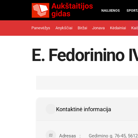
NAUJIENOS
SPORT
Panevėžys
Anykščiai
Biržai
Jonava
Kėdainiai
Kai
E. Fedorinino 
Kontaktinė informacija
Adresas
Gedimino g. 76-45, 5612