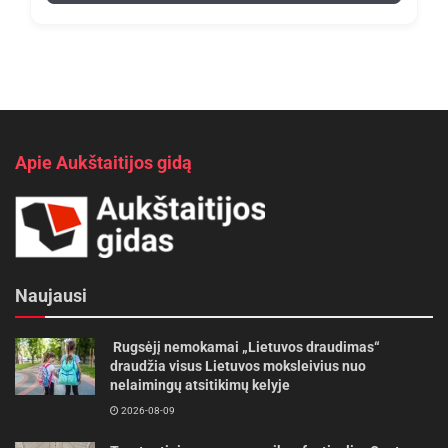
Apie Aukštaitijos gidą
Naujausi
Rugsėjį nemokamai „Lietuvos draudimas“
draudžia visus Lietuvos moksleivius nuo
nelaimingų atsitikimų kelyje
2026-08-09