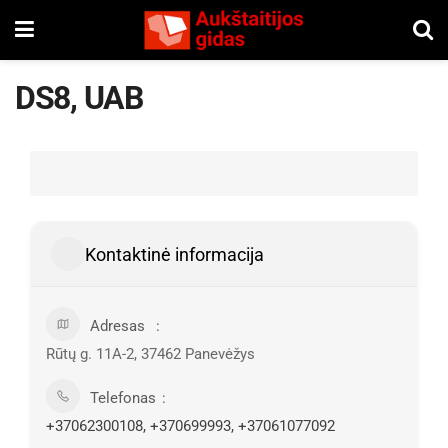
DS8, UAB
Kontaktinė informacija
Adresas
Rūtų g. 11A-2, 37462 Panevėžys
Telefonas
+37062300108, +370699993, +37061077092