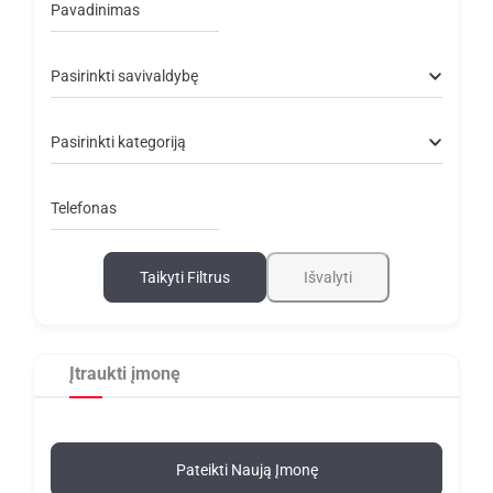
Pavadinimas
Pasirinkti savivaldybę
Pasirinkti kategoriją
Telefonas
Taikyti Filtrus
Išvalyti
Įtraukti įmonę
Pateikti Naują Įmonę