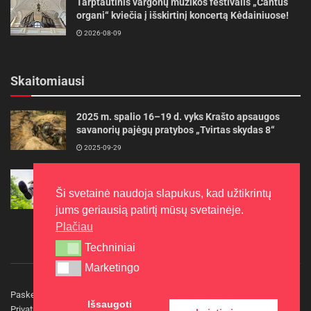
Tarptautinis vargonų muzikos festivalis „Cantus
organi“ kviečia į išskirtinį koncertą Kėdainiuose!
2026-08-09
Skaitomiausi
2025 m. spalio 16–19 d. vyks Krašto apsaugos
savanorių pajėgų pratybos „Tvirtas skydas 8“
2025-09-29
Gudrybės, kad trimerio pjovimo valas tarnautų
ilgiau
Ši svetainė naudoja slapukus, kad užtikrintų
2022-06-27
jums geriausią patirtį mūsų svetainėje.
Plačiau
Techniniai
Techniniai
Marketingo
Marketingo
Paskelbkite naujieną
Rašyti redakcijai
Reklama
Išsaugoti
Privatumo politika
Kontaktai