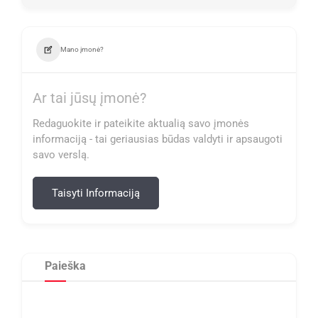
Mano įmonė?
Ar tai jūsų įmonė?
Redaguokite ir pateikite aktualią savo įmonės
informaciją - tai geriausias būdas valdyti ir apsaugoti
savo verslą.
Taisyti Informaciją
Paieška