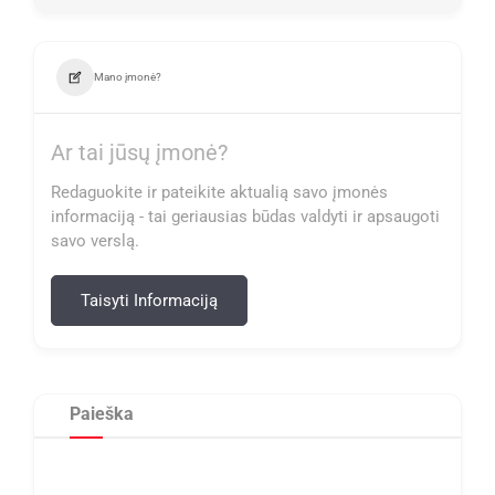
Mano įmonė?
Ar tai jūsų įmonė?
Redaguokite ir pateikite aktualią savo įmonės
informaciją - tai geriausias būdas valdyti ir apsaugoti
savo verslą.
Taisyti Informaciją
Paieška