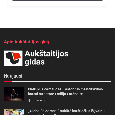
Apie Aukštaitijos gidą
Naujausi
Netrukus Zarasuose – aktorinio meistriškumo
kursai su aktore Emilija Latėnaite
2026-08-08
„Globalūs Zarasai“ subūrė kraštiečius iš įvairių