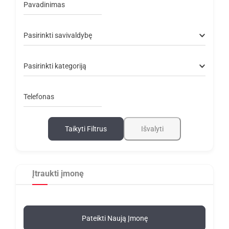
Pavadinimas
Pasirinkti savivaldybę
Pasirinkti kategoriją
Telefonas
Taikyti Filtrus
Išvalyti
Įtraukti įmonę
Pateikti Naują Įmonę