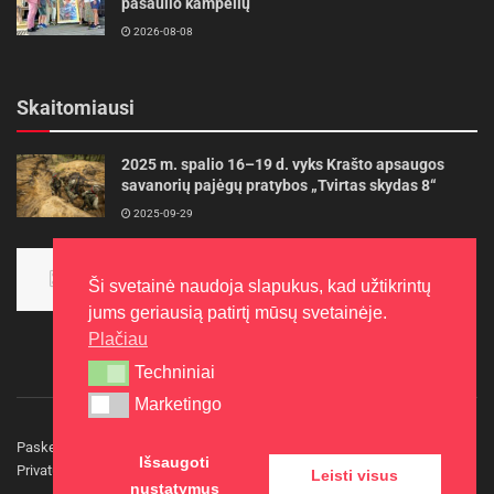
pasaulio kampelių
2026-08-08
Skaitomiausi
2025 m. spalio 16–19 d. vyks Krašto apsaugos
savanorių pajėgų pratybos „Tvirtas skydas 8“
2025-09-29
Panevėžietės tarptautinėje programoje siekia
aukso
Ši svetainė naudoja slapukus, kad užtikrintų
2015-10-30
jums geriausią patirtį mūsų svetainėje.
Plačiau
Techniniai
Techniniai
Marketingo
Marketingo
Paskelbkite naujieną
Rašyti redakcijai
Reklama
Išsaugoti
Privatumo politika
Kontaktai
Leisti visus
nustatymus