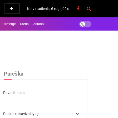
Ketvirtadienis, 6 rugpjūčio
Ukmergė
Utena
Zarasai
Paieška
Pavadinimas
Pasirinkti savivaldybę