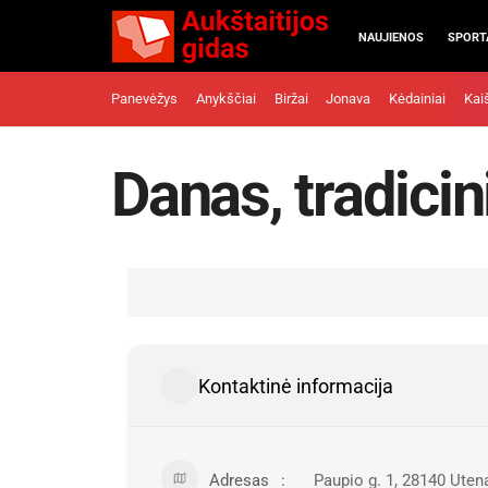
NAUJIENOS
SPORT
Panevėžys
Anykščiai
Biržai
Jonava
Kėdainiai
Kai
Danas, tradicin
Kontaktinė informacija
Adresas
Paupio g. 1, 28140 Uten