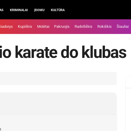
AS
KRIMINALAI
ĮDOMU
KULTŪRA
šiadorys
Kupiškis
Molėtai
Pakruojis
Radviliškis
Rokiškis
Šiauliai
io karate do klubas
a