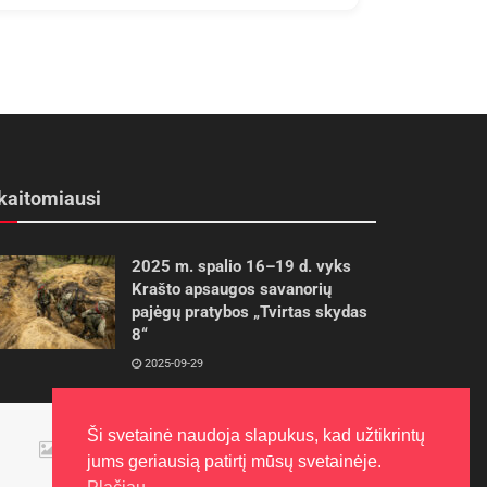
kaitomiausi
2025 m. spalio 16–19 d. vyks
Krašto apsaugos savanorių
pajėgų pratybos „Tvirtas skydas
8“
2025-09-29
Panevėžietės tarptautinėje
Ši svetainė naudoja slapukus, kad užtikrintų
programoje siekia aukso
jums geriausią patirtį mūsų svetainėje.
2015-10-30