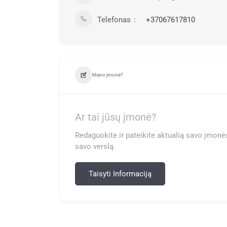
Telefonas
+37067617810
Mano įmonė?
Ar tai jūsų įmonė?
Redaguokite ir pateikite aktualią savo įmonės
savo verslą.
Taisyti Informaciją