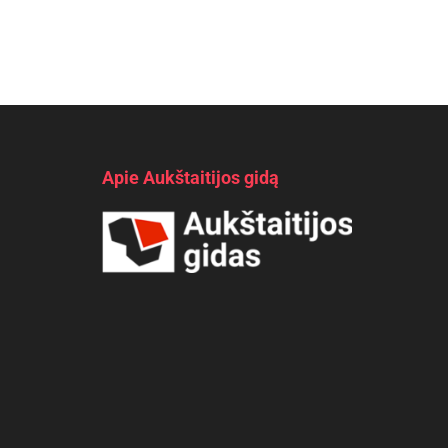
Apie Aukštaitijos gidą