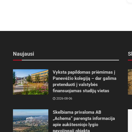
Naujausi
S
Vyksta papildomas priėmimas į
Panevėžio kolegiją – dar galima
pretenduoti į valstybės
finansuojamas studijų vietas
2026-08-06
Skelbiama privaloma AB
„Achema“ parengta informacija
apie aukštesniojo lygio
pavojingąjį objektą