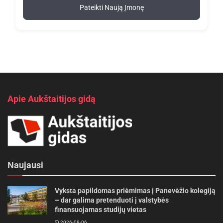
Pateikti Naują Įmonę
Apie Aukštaitijos gidą
Naujausi
Vyksta papildomas priėmimas į Panevėžio kolegiją
– dar galima pretenduoti į valstybės
finansuojamas studijų vietas
2026-08-06