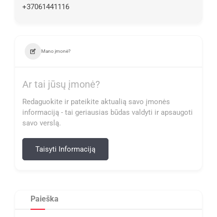
+37061441116
Mano įmonė?
Ar tai jūsų įmonė?
Redaguokite ir pateikite aktualią savo įmonės
informaciją - tai geriausias būdas valdyti ir apsaugoti
savo verslą.
Taisyti Informaciją
Paieška