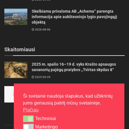
Skelbiama privaloma AB „Achema“ parengta
informacija apie aukštesniojo lygio pavojingąjį
objektą
2026-08-06
Skaitomiausi
2025 m. spalio 16–19 d. vyks Krašto apsaugos
savanorių pajėgų pratybos „Tvirtas skydas 8“
2025-09-29
Panevėžietės tarptautinėje programoje siekia
aukso
Ši svetainė naudoja slapukus, kad užtikrintų
2015-10-30
jums geriausią patirtį mūsų svetainėje.
Plačiau
Techniniai
Techniniai
Marketingo
Marketingo