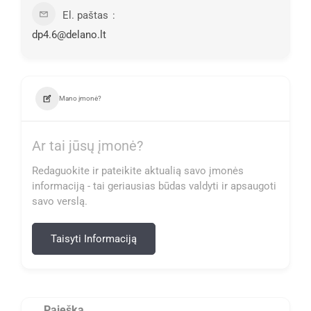
El. paštas
dp4.6@delano.lt
Mano įmonė?
Ar tai jūsų įmonė?
Redaguokite ir pateikite aktualią savo įmonės
informaciją - tai geriausias būdas valdyti ir apsaugoti
savo verslą.
Taisyti Informaciją
Paieška