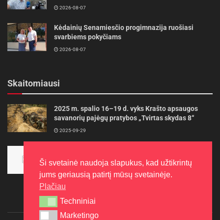
2026-08-07
Kėdainių Senamiesčio progimnazija ruošiasi
svarbiems pokyčiams
2026-08-07
Skaitomiausi
2025 m. spalio 16–19 d. vyks Krašto apsaugos
savanorių pajėgų pratybos „Tvirtas skydas 8“
2025-09-29
Panevėžietės tarptautinėje programoje siekia
aukso
Ši svetainė naudoja slapukus, kad užtikrintų
2015-10-30
jums geriausią patirtį mūsų svetainėje.
Plačiau
Techniniai
Techniniai
Marketingo
Marketingo