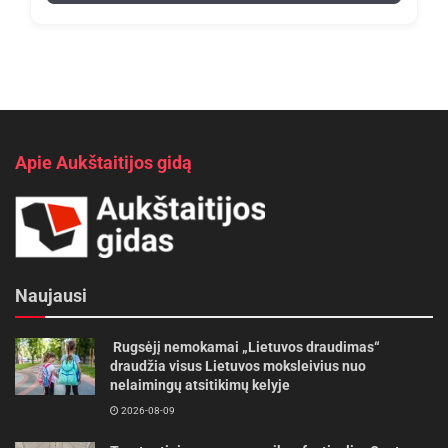
Apie Aukštaitijos gidą
Naujausi
Rugsėjį nemokamai „Lietuvos draudimas“
draudžia visus Lietuvos moksleivius nuo
nelaimingų atsitikimų kelyje
2026-08-09