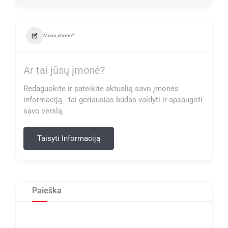
Mano įmonė?
Ar tai jūsų įmonė?
Redaguokite ir pateikite aktualią savo įmonės
informaciją - tai geriausias būdas valdyti ir apsaugoti
savo verslą.
Taisyti Informaciją
Paieška