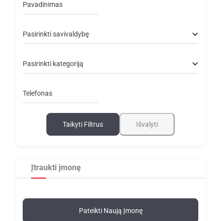
Pavadinimas
Pasirinkti savivaldybę
Pasirinkti kategoriją
Telefonas
Taikyti Filtrus
Išvalyti
Įtraukti įmonę
Pateikti Naują Įmonę