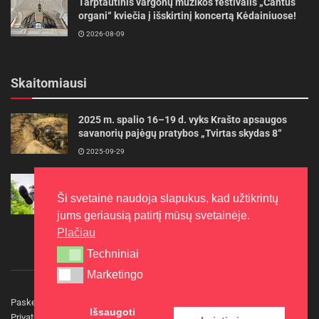
Tarptautinis vargonų muzikos festivalis „Cantus
organi“ kviečia į išskirtinį koncertą Kėdainiuose!
2026-08-09
Skaitomiausi
2025 m. spalio 16–19 d. vyks Krašto apsaugos
savanorių pajėgų pratybos „Tvirtas skydas 8“
2025-09-29
Gudrybės, kad trimerio pjovimo valas tarnautų
ilgiau
Ši svetainė naudoja slapukus, kad užtikrintų
2022-06-27
jums geriausią patirtį mūsų svetainėje.
Plačiau
Techniniai
Techniniai
Marketingo
Marketingo
Paskelbkite naujieną
Rašyti redakcijai
Reklama
Išsaugoti
Privatumo politika
Kontaktai