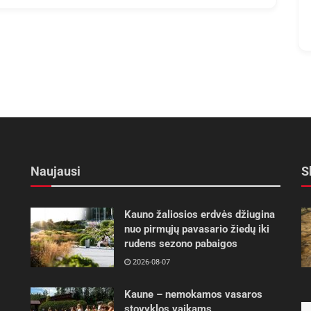
Naujausi
S
Kauno žaliosios erdvės džiugina
nuo pirmųjų pavasario žiedų iki
rudens sezono pabaigos
2026-08-07
Kaune – nemokamos vasaros
stovyklos vaikams