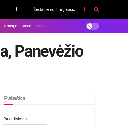
Šeštadienis, 8 rugpjūčio
Ukmergė
Utena
Zarasai
ga, Panevėžio
Paieška
Pavadinimas