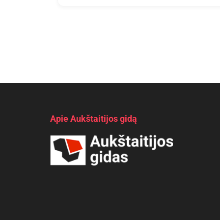
Apie Aukštaitijos gidą