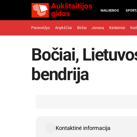
NAUJIENOS
SPORT
Panevėžys
Anykščiai
Biržai
Jonava
Kėdainiai
Kai
Bočiai, Lietuv
bendrija
Kontaktinė informacija