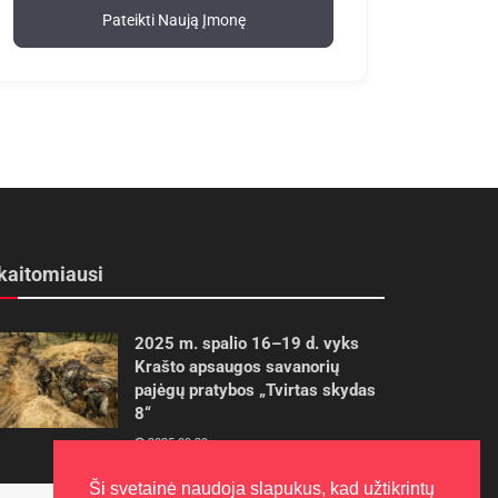
Pateikti Naują Įmonę
kaitomiausi
2025 m. spalio 16–19 d. vyks
Krašto apsaugos savanorių
pajėgų pratybos „Tvirtas skydas
8“
2025-09-29
Ši svetainė naudoja slapukus, kad užtikrintų
Panevėžietės tarptautinėje