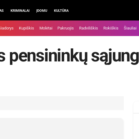
AS
KRIMINALAI
ĮDOMU
KULTŪRA
šiadorys
Kupiškis
Molėtai
Pakruojis
Radviliškis
Rokiškis
Šiauliai
os pensininkų sąjun