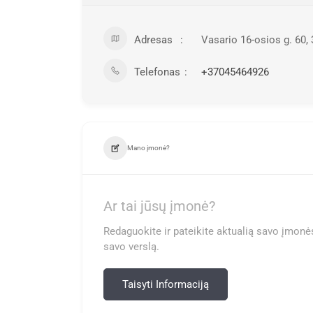
Adresas
Vasario 16-osios g. 60,
Telefonas
+37045464926
Mano įmonė?
Ar tai jūsų įmonė?
Redaguokite ir pateikite aktualią savo įmonės
savo verslą.
Taisyti Informaciją