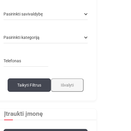
Pasirinkti savivaldybę
Pasirinkti kategoriją
Telefonas
Taikyti Filtrus
Išvalyti
Įtraukti įmonę