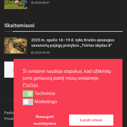
2026-08-07
Skaitomiausi
2025 m. spalio 16–19 d. vyks Krašto apsaugos
savanorių pajėgų pratybos „Tvirtas skydas 8“
2025-09-29
Panevėžietės tarptautinėje programoje siekia
aukso
Ši svetainė naudoja slapukus, kad užtikrintų
2015-10-30
jums geriausią patirtį mūsų svetainėje.
Plačiau
Techniniai
Techniniai
Marketingo
Marketingo
Paskelbkite naujieną
Rašyti redakcijai
Reklama
Išsaugoti
Privatumo politika
Kontaktai
Leisti visus
nustatymus