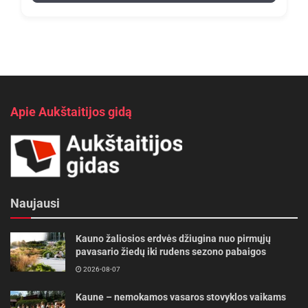
Apie Aukštaitijos gidą
Naujausi
Kauno žaliosios erdvės džiugina nuo pirmųjų
pavasario žiedų iki rudens sezono pabaigos
2026-08-07
Kaune – nemokamos vasaros stovyklos vaikams