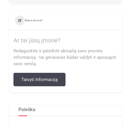
Mano įmonė?
Ar tai jūsų įmonė?
Redaguokite ir pateikite aktualią savo įmonės
informaciją - tai geriausias būdas valdyti ir apsaugoti
savo verslą.
Taisyti Informaciją
Paieška