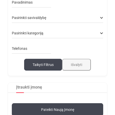
Pavadinimas
Pasirinkti savivaldybę
Pasirinkti kategoriją
Telefonas
Taikyti Filtrus
Išvalyti
Įtraukti įmonę
Pateikti Naują Įmonę