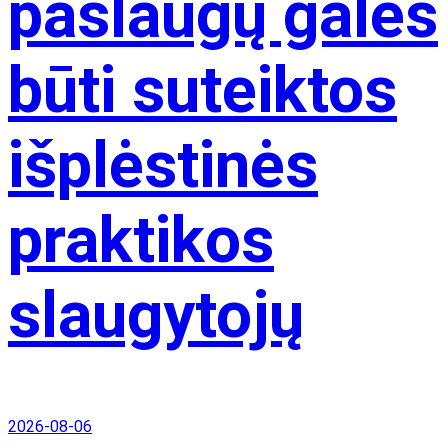
paslaugų galės
būti suteiktos
išplėstinės
praktikos
slaugytojų
2026-08-06