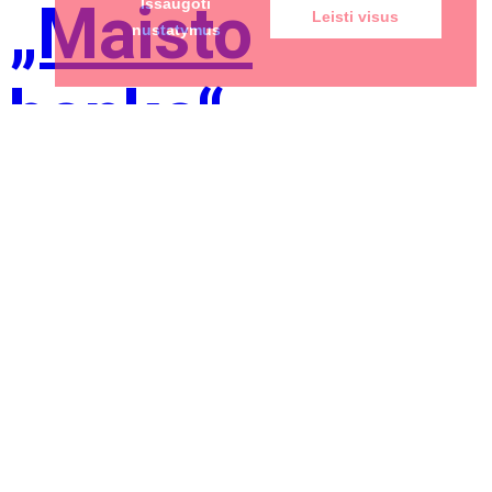
„Maisto
Išsaugoti
Leisti visus
nustatymus
banko“
civilinės
saugos
pratybos
2026-08-06