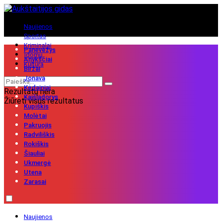
Naujienos
Sportas
Kriminalai
Panevėžys
Įdomu
Anykščiai
Kultūra
Biržai
Jonava
Kėdainiai
Rezultatų nėra
Kaišiadorys
Žiūrėti visus rezultatus
Kupiškis
Molėtai
Pakruojis
Radviliškis
Rokiškis
Šiauliai
Ukmergė
Utena
Zarasai
Naujienos