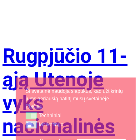
Rugpjūčio 11-
ąją Utenoje
Ši svetainė naudoja slapukus, kad užtikrintų
vyks
jums geriausią patirtį mūsų svetainėje.
Plačiau
Techniniai
Techniniai
nacionalinės
Marketingo
Marketingo