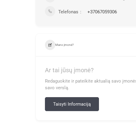
Telefonas
+37067059306
Mano įmonė?
Ar tai jūsų įmonė?
Redaguokite ir pateikite aktualią savo įmonės
savo verslą.
Taisyti Informaciją