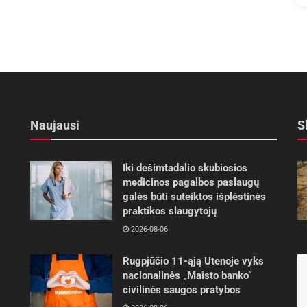
Naujausi
S
Iki dešimtadalio skubiosios
medicinos pagalbos paslaugų
galės būti suteiktos išplėstinės
praktikos slaugytojų
2026-08-06
Rugpjūčio 11-ąją Utenoje vyks
nacionalinės „Maisto banko“
civilinės saugos pratybos