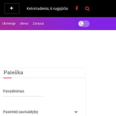
Ketvirtadienis, 6 rugpjūčio
Ukmergė
Utena
Zarasai
Paieška
Pavadinimas
Pasirinkti savivaldybę