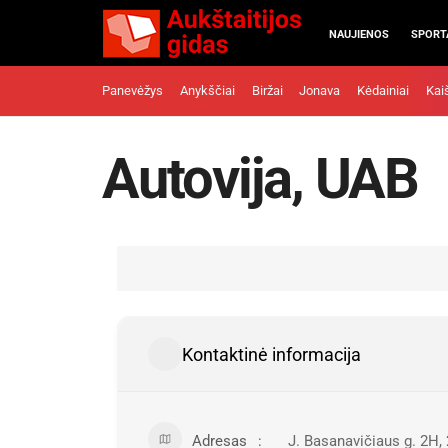
NAUJIENOS
SPORT
Panevėžys
Anykščiai
Biržai
Jonava
Kėdainiai
Kai
Autovija, UAB
Kontaktinė informacija
Adresas
J. Basanavičiaus g. 2H,