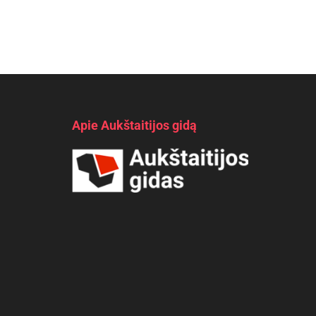
Apie Aukštaitijos gidą