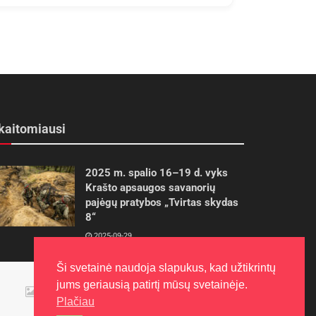
kaitomiausi
2025 m. spalio 16–19 d. vyks
Krašto apsaugos savanorių
pajėgų pratybos „Tvirtas skydas
8“
2025-09-29
Ši svetainė naudoja slapukus, kad užtikrintų
Panevėžietės tarptautinėje
programoje siekia aukso
jums geriausią patirtį mūsų svetainėje.
Plačiau
2015-10-30