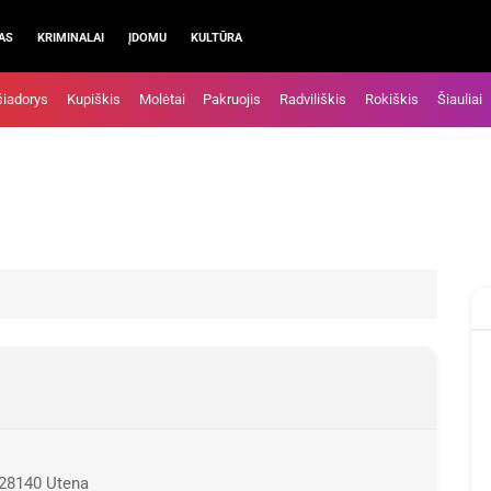
AS
KRIMINALAI
ĮDOMU
KULTŪRA
šiadorys
Kupiškis
Molėtai
Pakruojis
Radviliškis
Rokiškis
Šiauliai
 28140 Utena