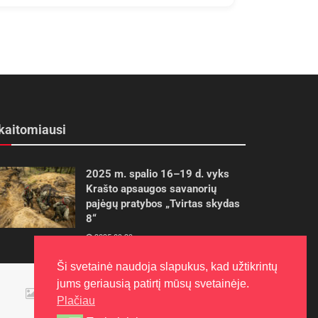
kaitomiausi
2025 m. spalio 16–19 d. vyks
Krašto apsaugos savanorių
pajėgų pratybos „Tvirtas skydas
8“
2025-09-29
Ši svetainė naudoja slapukus, kad užtikrintų
Panevėžietės tarptautinėje
jums geriausią patirtį mūsų svetainėje.
programoje siekia aukso
Plačiau
2015-10-30