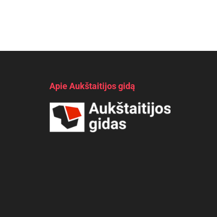
Apie Aukštaitijos gidą