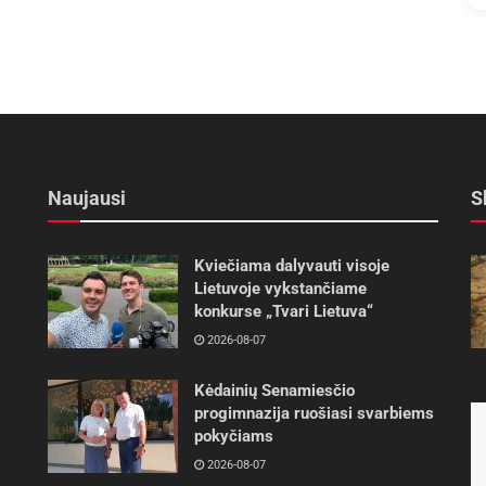
Naujausi
S
Kviečiama dalyvauti visoje
Lietuvoje vykstančiame
konkurse „Tvari Lietuva“
2026-08-07
Kėdainių Senamiesčio
progimnazija ruošiasi svarbiems
pokyčiams
2026-08-07