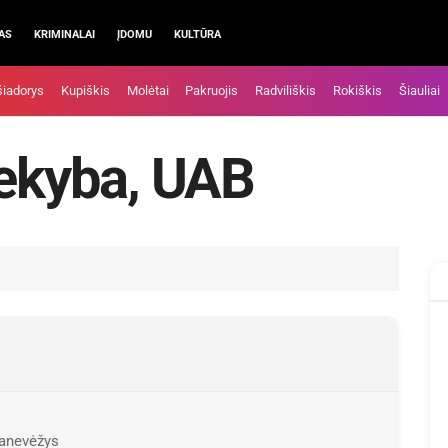
AS
KRIMINALAI
ĮDOMU
KULTŪRA
šiadorys
Kupiškis
Molėtai
Pakruojis
Radviliškis
Rokiškis
Šiauliai
rekyba, UAB
Panevėžys