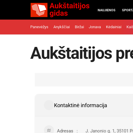
NAUJIENOS
SPORT
Panevėžys
Anykščiai
Biržai
Jonava
Kėdainiai
Kai
Aukštaitijos p
Kontaktinė informacija
Adresas
J. Janonio g. 1, 35101 