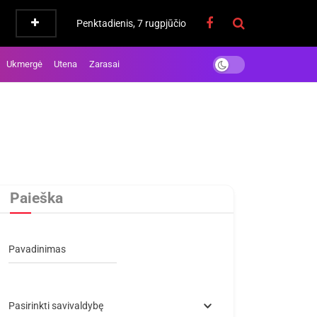
Penktadienis, 7 rugpjūčio
Ukmergė
Utena
Zarasai
Paieška
Pavadinimas
Pasirinkti savivaldybę