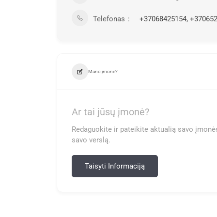
Telefonas
+37068425154, +37065
Mano įmonė?
Ar tai jūsų įmonė?
Redaguokite ir pateikite aktualią savo įmonės
savo verslą.
Taisyti Informaciją