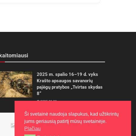
kaitomiausi
2025 m. spalio 16–19 d. vyks
Krašto apsaugos savanorių
pajėgų pratybos „Tvirtas skydas
8“
2025-09-29
Ši svetainė naudoja slapukus, kad užtikrintų
Panevėžietės tarptautinėje
jums geriausią patirtį mūsų svetainėje.
programoje siekia aukso
Plačiau
2015-10-30