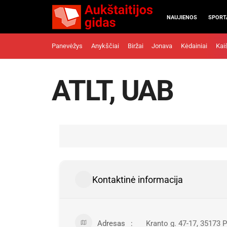
NAUJIENOS
SPORT
Panevėžys
Anykščiai
Biržai
Jonava
Kėdainiai
Kai
ATLT, UAB
Kontaktinė informacija
Adresas
Kranto g. 47-17, 35173 