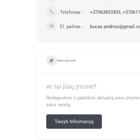
Telefonas
+37063833303, +37061
El. paštas
bucas.andrius@gmail.
Mano įmonė?
Ar tai jūsų įmonė?
Redaguokite ir pateikite aktualią savo įmonės
savo verslą.
Taisyti Informaciją