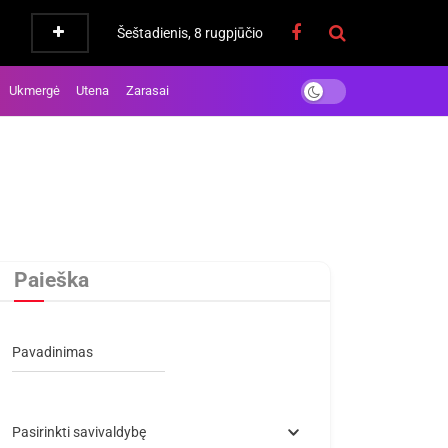
Šeštadienis, 8 rugpjūčio
Ukmergė
Utena
Zarasai
Paieška
Pavadinimas
Pasirinkti savivaldybę