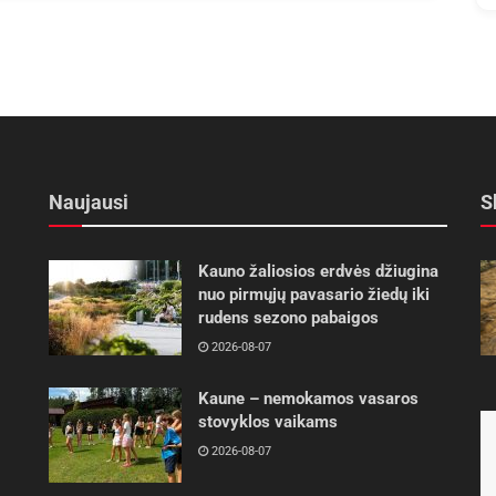
Naujausi
S
Kauno žaliosios erdvės džiugina
nuo pirmųjų pavasario žiedų iki
rudens sezono pabaigos
2026-08-07
Kaune – nemokamos vasaros
stovyklos vaikams
2026-08-07