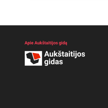
Apie Aukštaitijos gidą