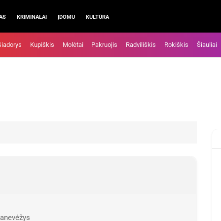
AS
KRIMINALAI
ĮDOMU
KULTŪRA
šiadorys
Kupiškis
Molėtai
Pakruojis
Radviliškis
Rokiškis
Šiauliai
Panevėžys