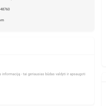
148760
com
 informaciją - tai geriausias būdas valdyti ir apsaugoti