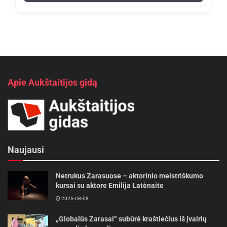
Apie Aukštaitijos gidą
Naujausi
Netrukus Zarasuose – aktorinio meistriškumo
kursai su aktore Emilija Latėnaite
2026-08-08
„Globalūs Zarasai“ subūrė kraštiečius iš įvairių