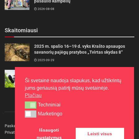
pasaulio kampelių
2026-08-08
Skaitomiausi
2025 m. spalio 16–19 d. vyks Krašto apsaugos
savanorių pajėgų pratybos „Tvirtas skydas 8“
2025-09-29
Gudrybės, kad trimerio pjovimo valas tarnautų
ilgiau
Ši svetainė naudoja slapukus, kad užtikrintų
2022-06-27
jums geriausią patirtį mūsų svetainėje.
Plačiau
Techniniai
Techniniai
Marketingo
Marketingo
Paskelbkite naujieną
Rašyti redakcijai
Reklama
Išsaugoti
Privatumo politika
Kontaktai
Leisti visus
nustatymus