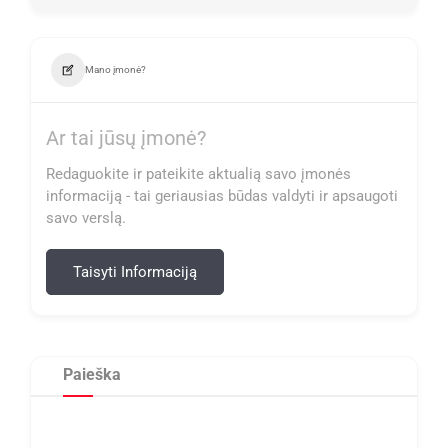
Mano įmonė?
Ar tai jūsų įmonė?
Redaguokite ir pateikite aktualią savo įmonės
informaciją - tai geriausias būdas valdyti ir apsaugoti
savo verslą.
Taisyti Informaciją
Paieška