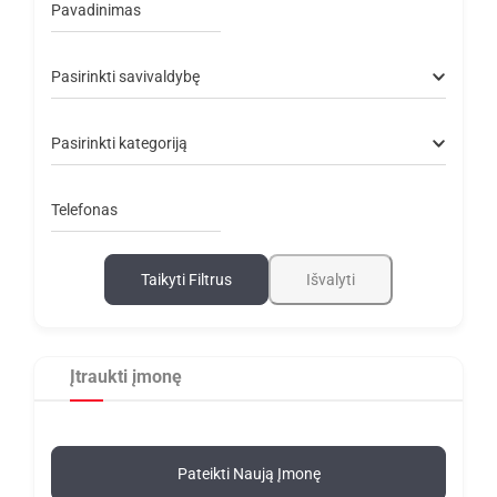
Pavadinimas
Pasirinkti savivaldybę
Pasirinkti kategoriją
Telefonas
Taikyti Filtrus
Išvalyti
Įtraukti įmonę
Pateikti Naują Įmonę