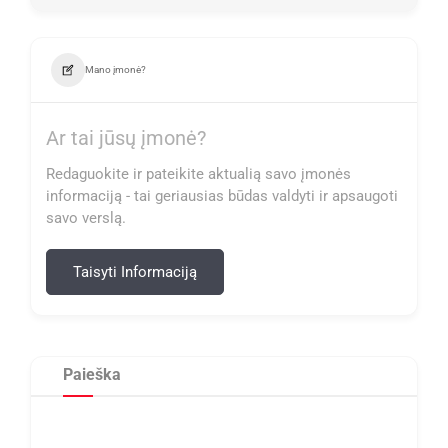
Mano įmonė?
Ar tai jūsų įmonė?
Redaguokite ir pateikite aktualią savo įmonės
informaciją - tai geriausias būdas valdyti ir apsaugoti
savo verslą.
Taisyti Informaciją
Paieška