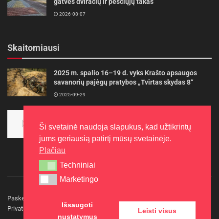
gatvės dviračių ir pėsčiųjų takas
2026-08-07
Skaitomiausi
2025 m. spalio 16–19 d. vyks Krašto apsaugos
savanorių pajėgų pratybos „Tvirtas skydas 8“
2025-09-29
Panevėžietės tarptautinėje programoje siekia
aukso
Ši svetainė naudoja slapukus, kad užtikrintų
2015-10-30
jums geriausią patirtį mūsų svetainėje.
Plačiau
Techniniai
Techniniai
Marketingo
Marketingo
Paskelbkite naujieną
Rašyti redakcijai
Reklama
Išsaugoti
Privatumo politika
Kontaktai
Leisti visus
nustatymus