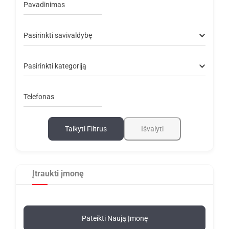
Pavadinimas
Pasirinkti savivaldybę
Pasirinkti kategoriją
Telefonas
Taikyti Filtrus
Išvalyti
Įtraukti įmonę
Pateikti Naują Įmonę