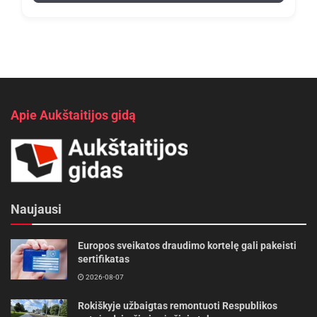
Apie Aukštaitijos gidą
Naujausi
Europos sveikatos draudimo kortelę gali pakeisti
sertifikatas
2026-08-07
Rokiškyje užbaigtas remontuoti Respublikos