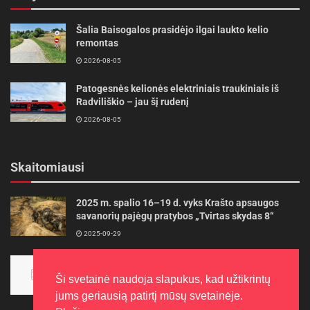
Šalia Baisogalos prasidėjo ilgai laukto kelio
remontas
2026-08-05
Patogesnės kelionės elektriniais traukiniais iš
Radviliškio – jau šį rudenį
2026-08-05
Skaitomiausi
2025 m. spalio 16–19 d. vyks Krašto apsaugos
savanorių pajėgų pratybos „Tvirtas skydas 8“
2025-09-29
Panevėžietės tarptautinėje programoje siekia
aukso
Ši svetainė naudoja slapukus, kad užtikrintų
2015-10-30
jums geriausią patirtį mūsų svetainėje.