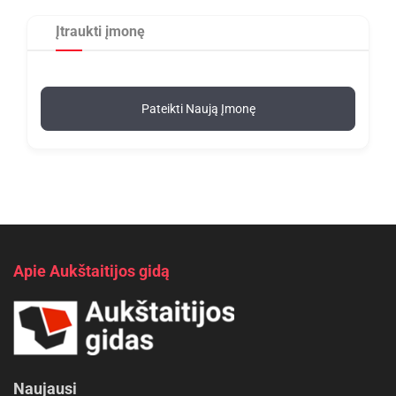
Įtraukti įmonę
Pateikti Naują Įmonę
Apie Aukštaitijos gidą
Naujausi