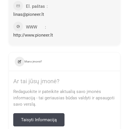
El. paštas
linas@pioneer.lt
WWW
http://www.pioneer.lt
Mano įmonė?
Ar tai jūsų įmonė?
Redaguokite ir pateikite aktualią savo įmonės
informaciją - tai geriausias būdas valdyti ir apsaugoti
savo verslą.
Taisyti Informaciją