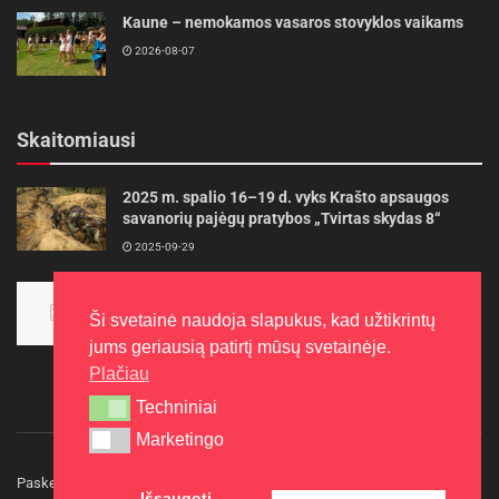
Kaune – nemokamos vasaros stovyklos vaikams
2026-08-07
Skaitomiausi
2025 m. spalio 16–19 d. vyks Krašto apsaugos
savanorių pajėgų pratybos „Tvirtas skydas 8“
2025-09-29
Panevėžietės tarptautinėje programoje siekia
aukso
Ši svetainė naudoja slapukus, kad užtikrintų
2015-10-30
jums geriausią patirtį mūsų svetainėje.
Plačiau
Techniniai
Techniniai
Marketingo
Marketingo
Paskelbkite naujieną
Rašyti redakcijai
Reklama
Išsaugoti