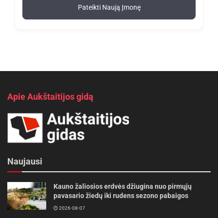
Pateikti Naują Įmonę
Apie Aukštaitijos gidą
Naujausi
Kauno žaliosios erdvės džiugina nuo pirmųjų
pavasario žiedų iki rudens sezono pabaigos
2026-08-07