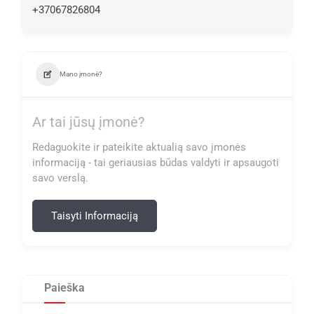
+37067826804
Mano įmonė?
Ar tai jūsų įmonė?
Redaguokite ir pateikite aktualią savo įmonės
informaciją - tai geriausias būdas valdyti ir apsaugoti
savo verslą.
Taisyti Informaciją
Paieška