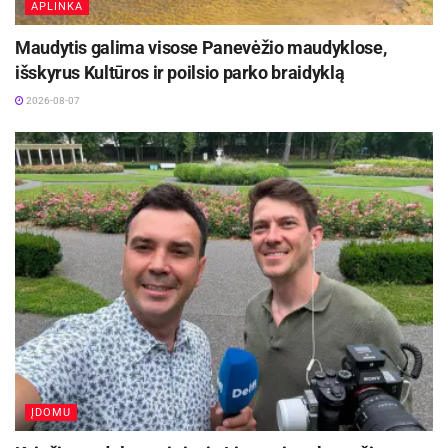
APLINKA
Maudytis galima visose Panevėžio maudyklose,
išskyrus Kultūros ir poilsio parko braidyklą
2026-08-07
ĮDOMU