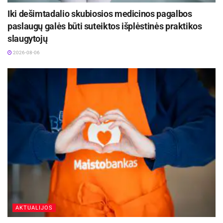
Visų Šventųjų ir Vėlinių dienomis – pagal
Iki dešimtadalio skubiosios medicinos pagalbos
Administracijos nustatytus maršrutus.
paslaugų galės būti suteiktos išplėstinės praktikos
slaugytojų
Komunikacijos skyrius
2026-08-06
Šaltinis:
Panevėžio miesto savivaldybė
AKTUALIJOS