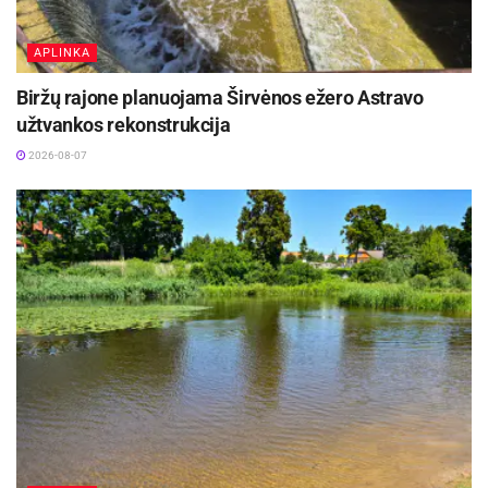
Šaltinis:
Pakruojo rajono savivaldybė
APLINKA
Biržų rajone planuojama Širvėnos ežero Astravo
užtvankos rekonstrukcija
2026-08-07