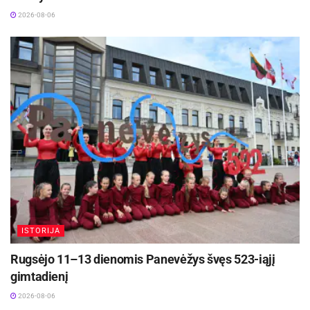
2026-08-06
ISTORIJA
Rugsėjo 11–13 dienomis Panevėžys švęs 523-iąjį
gimtadienį
2026-08-06