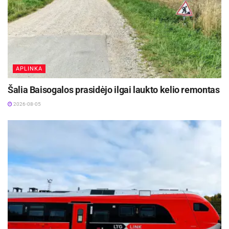
Šaltinis:
Visagino savivaldybė
APLINKA
Šalia Baisogalos prasidėjo ilgai laukto kelio remontas
2026-08-05