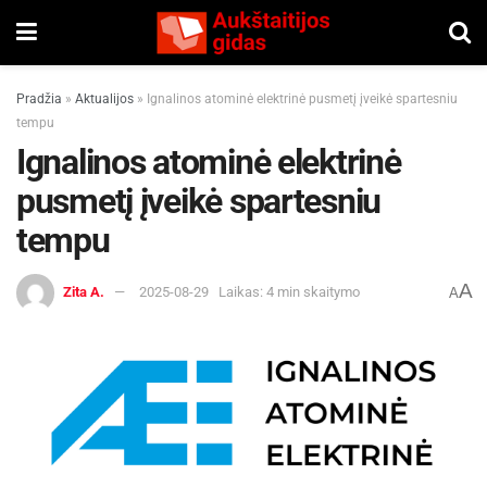
Pradžia
»
Aktualijos
»
Ignalinos atominė elektrinė pusmetį įveikė spartesniu
tempu
Ignalinos atominė elektrinė
pusmetį įveikė spartesniu
tempu
A
Zita A.
2025-08-29
Laikas: 4 min skaitymo
A