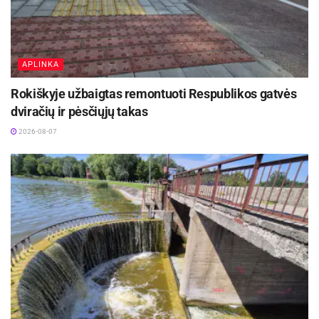
nušienauti ne vėliau kaip iki liepos 1 dienos,
antrą kartą – iki rugsėjo 1 dienos.
Aktualios
naujienos
APLINKA
Rokiškyje užbaigtas remontuoti Respublikos gatvės
Ignalinos rajone, Lukošiškės sentikių religinė
bendruomenė rūpinasi cerkvės išsaugojimu
dviračių ir pėsčiųjų takas
2026-08-08
2026-08-07
Kauno žaliosios erdvės džiugina nuo pirmųjų
pavasario žiedų iki rudens sezono pabaigos
2026-08-07
Prašome gyventojų tvarkyti savo teritorijas.
Pakruojo rajono savivaldybės administracijos
Vyr. specialisto (viešosios tvarkos pareigūno) G.
Pocevičiaus informacija