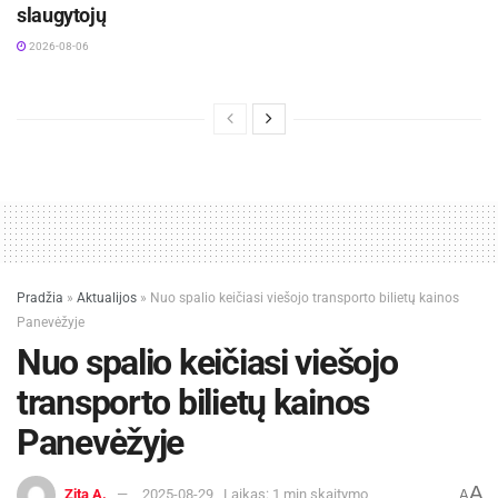
slaugytojų
2026-08-06
Pradžia
»
Aktualijos
»
Nuo spalio keičiasi viešojo transporto bilietų kainos
Panevėžyje
Nuo spalio keičiasi viešojo
transporto bilietų kainos
Panevėžyje
A
Zita A.
2025-08-29
Laikas: 1 min skaitymo
A