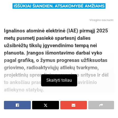
Visagino sav.nuotr.
Ignalinos atominė elektrinė (IAE) pirmąjį 2025
metų pusmetį pasiekė spartesnį dalies
užsibrėžtų tikslų įgyvendinimo tempą nei
planuota. Įrangos išmontavimo darbai vyko
pagal grafiką, o žymus progresas užfiksuotas
griovimo, radioaktyviųjų atliekų tvarkymo,
projektinių sprendinių parengimo srityse ir dėl
Skaityti toliau
to anksčiau prasidėjusių naujo paviršinio
atliekyno statybų.
„Eksploatacijos nutraukimas – tai vienas
sudėtingiausių projektų, kokius gali įgyvendinti
branduolinės energetikos sektorius.
Čia svarbu