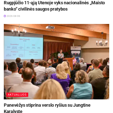
Rugpjūčio 11-ąją Utenoje vyks nacionalinės „Maisto
banko“ civilinės saugos pratybos
2026-08-06
AKTUALIJOS
Panevėžys stiprina verslo ryšius su Jungtine
Karalyste