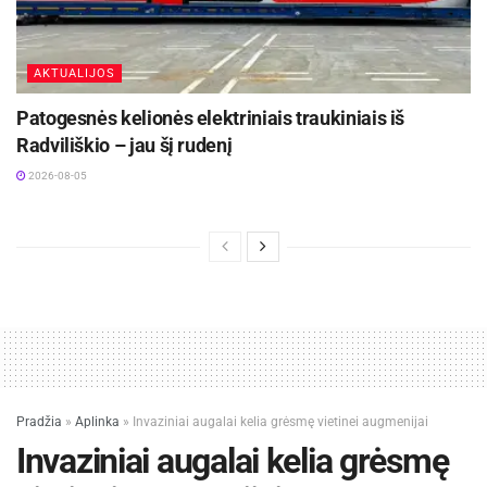
AKTUALIJOS
Patogesnės kelionės elektriniais traukiniais iš
Radviliškio – jau šį rudenį
2026-08-05
Pradžia
»
Aplinka
»
Invaziniai augalai kelia grėsmę vietinei augmenijai
Invaziniai augalai kelia grėsmę