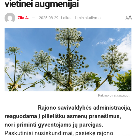
vietinei augmenijai
A
Zita A.
2025-08-29
Laikas: 1 min skaitymo
A
Pakruojo raj.sav.nuotr.
Rajono savivaldybės administracija,
reaguodama į pilietiškų asmenų pranešimus,
nori priminti gyventojams jų pareigas.
Paskutiniai nusiskundimai, pasiekę rajono