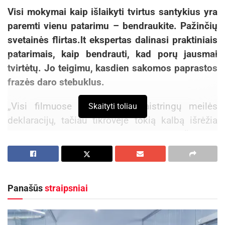
Visi mokymai kaip išlaikyti tvirtus santykius yra
paremti vienu patarimu – bendraukite. Pažinčių
svetainės flirtas.lt ekspertas dalinasi praktiniais
patarimais, kaip bendrauti, kad porų jausmai
tvirtėtų. Jo teigimu, kasdien sakomos paprastos
frazės daro stebuklus.
„Visi filmuose esame matę aistringų meilės
Skaityti toliau
deklaracijų, tačiau tikrovėje tokią kalbą išrėžia
nedaugelis ir tai tik kartą gyvenime. Iš tiesų,
deklaracijos net nereikalingos, nes tikroji meilė
yra kasdienis darbas ir dėmesys vienas kitam.
Laimei, santykiams puoselėti pakanka itin
Panašūs
straipsniai
paprastų frazių. Tik jas kartoti reikėtų kiekvieną
dieną“, – sako flirtas.lt ekspertas Marius
Petrauskas.