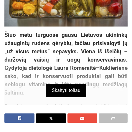
Šiuo metu turguose gausu Lietuvos ūkininkų
užaugintų rudens gėrybių, tačiau prisivalgyti jų
„už visus metus“ nepavyks. Viena iš išeičių –
daržovių vaisių ir uogų konservavimas.
Gydytoja dietologė Laura Romeraitė–Kuklierienė
sako, kad ir konservuoti produktai gali būti
neblogu vitaminų ir kitų naudingų medžiagų
Skaityti toliau
šaltiniu.
Pasak jos, nemaža dalis žmonių yra įsitikinę, kad
konservuotos daržovės nebeturi jokios vertės –
yra praradusios visus vitaminus ir kitas
naudingas medžiagas.