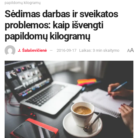
papildomų kilogramų
Sėdimas darbas ir sveikatos
problemos: kaip išvengti
papildomų kilogramų
A
J. Šalaševičienė
2016-09-17
Laikas: 3 min skaitymo
A