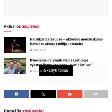
Aktualios
naujienos
Netrukus Zarasuose – aktorinio meistriškumo
kursai su aktore Emilija Latėnaite
2026-08-08
Kviečiama dalyvauti visoje Lietuvoje
vykstančiame konkurse „Tvari Lietuva“
Skaityti toliau
2026-08-07
Įpusėjus rugsėjui, į vėžes stoja ir vaikų dienos
ritmas – jie įpranta laiku keltis, žino, kada
pietauti ir kaip paskirstyti laiką tarp laisvalaikio
ir mokyklinių įsipareigojimų. Tačiau tyrimai
Panašūs
straipsniai