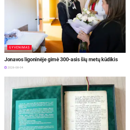
Tuo tarpu kūrybos direktoriumi agentūroje
dirbantis Žilvinas pasakoja, kad daugelis gana
neteisingai įsivaizduoja kūrybinių profesijų
žmonių dienos rutiną.
GYVENIMAS
Aktualios
naujienos
Jonavos ligoninėje gimė 300-asis šių metų kūdikis
Netrukus Zarasuose – aktorinio meistriškumo
2026-08-04
kursai su aktore Emilija Latėnaite
2026-08-08
Kviečiama dalyvauti visoje Lietuvoje
vykstančiame konkurse „Tvari Lietuva“
2026-08-07
„Gal kas ir mano, kad būti kūrybiniu darbuotoju
reiškia turėti daug laisvo laiko, planuotis