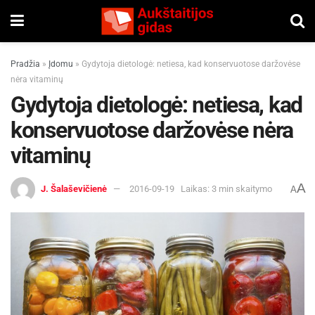
Pradžia
»
Įdomu
»
Gydytoja dietologė: netiesa, kad konservuotose daržovėse
nėra vitaminų
Gydytoja dietologė: netiesa, kad
konservuotose daržovėse nėra
vitaminų
A
J. Šalaševičienė
2016-09-19
Laikas: 3 min skaitymo
A