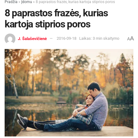
Pradžia
»
Įdomu
»
8 paprastos frazės, kurias kartoja stiprios poros
gerina mokinių psichinę ir socialinę savijautą, bet
8 paprastos frazės, kurias
ir didėja jų pasitikėjimas savo sugebėjimais bei
kartoja stiprios poros
kūno išvaizda.
A
J. Šalaševičienė
2016-09-18
Laikas: 3 min skaitymo
A