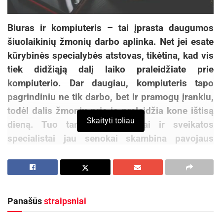
Biuras ir kompiuteris – tai įprasta daugumos
šiuolaikinių žmonių darbo aplinka. Net jei esate
kūrybinės specialybės atstovas, tikėtina, kad vis
tiek didžiąją dalį laiko praleidžiate prie
kompiuterio. Dar daugiau, kompiuteris tapo
pagrindiniu ne tik darbo, bet ir pramogų įrankiu,
todėl dalis žmonių prie jo praleidžia kone ištisą
Skaityti toliau
dieną. Tuo tarpu mokslininkai ir sveikatos
specialistai jau senokai skambina pavojaus
varpais – ilgas sėdėjimas ne ką mažiau
pavojingas sveikatai nei rūkymas ir jis ne tik
augina papildomus kilogramus, bet ir trumpina
gyvenimo trukmę.
Panašūs
straipsniai
Pietų pertrauka – ne vien alkiui numalšinti