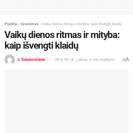
Pradžia
»
Gyvenimas
»
Vaikų dienos ritmas ir mityba: kaip išvengti klaidų
Vaikų dienos ritmas ir mityba:
kaip išvengti klaidų
A
J. Šalaševičienė
2016-09-18
Laikas: 3 min skaitymo
A