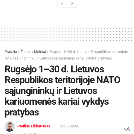
Pradžia
»
Žinios
»
Molėtai
»
Rugsėjo 1–30 d. Lietuvos Respublikos teritorijoje
NATO sąjungininkų ir Lietuvos kariuomenės kariai vykdys pratybas
Rugsėjo 1–30 d. Lietuvos
Respublikos teritorijoje NATO
sąjungininkų ir Lietuvos
kariuomenės kariai vykdys
pratybas
Paulius Liškauskas
2025-08-30
A
A