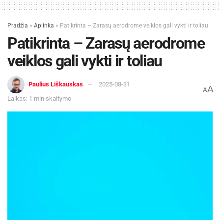
Pradžia
»
Aplinka
»
Patikrinta – Zarasų aerodrome veiklos gali vykti ir toliau
Patikrinta – Zarasų aerodrome
veiklos gali vykti ir toliau
Paulius Liškauskas
2025-08-31
A
A
Laikas: 1 min skaitymo