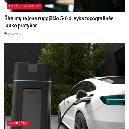
KRAŠTO APSAUGA
Širvintų rajone rugpjūčio 5-6 d. vyks topografinės
lauko pratybos
2026-08-01
ANYKŠČIAI