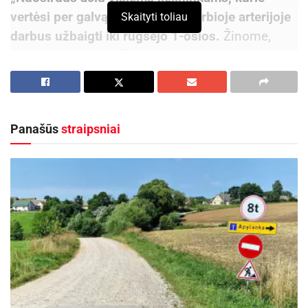
vertėsi per galvą ir sugebėjo svarbioje arterijoje
Skaityti toliau
darbus užbaigti iki rugsėjo 1-osios.
Žinome,
kaip tai svarbu, ypač pirmąjį rudens mėnesį, kai į
miestą plūsteli daug vairuotojų iš kitų miestų ir
miestelių“, – kelininkams dėkoja Kauno meras
Visvaldas Matijošaitis.
Panašūs
straipsniai
Aktualios
naujienos
Skelbiama privaloma AB „Achema“ parengta
informacija apie aukštesniojo lygio pavojingąjį
objektą
2026-08-06
Nuo rugpjūčio 10 dienos keisis eismas Panevėžio
Vakarinės gatvės atkarpoje
2026-08-06