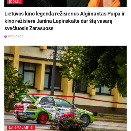
ĮDOMU
Lietuvos kino legenda režisierius Algimantas Puipa ir
kino režisierė Janina Lapinskaitė dar šią vasarą
svečiuosis Zarasuose
2026-08-04
LAISVALAIKIS