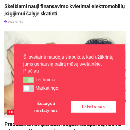
Skelbiami nauji finansavimo kvietimai elektromobilių
įsigijimui šalyje skatinti
2026-07-30
Ši svetainė naudoja slapukus, kad užtikrintų
jums geriausią patirtį mūsų svetainėje.
Plačiau
Techniniai
Techniniai
Marketingo
Marketingo
Išsaugoti
Leisti visus
nustatymus
LIETUVA
Pradedama kompensuoti deguonies aparatų nuoma