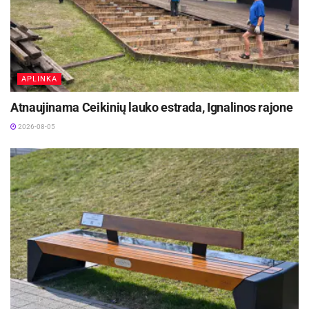
Zarasų rajono savivaldybės administracijos inf.
ir nuotr.
Šaltinis:
Zarasų rajono savivaldybė
APLINKA
Žymos:
Zarasų rajono savivaldybė
Atnaujinama Ceikinių lauko estrada, Ignalinos rajone
2026-08-05