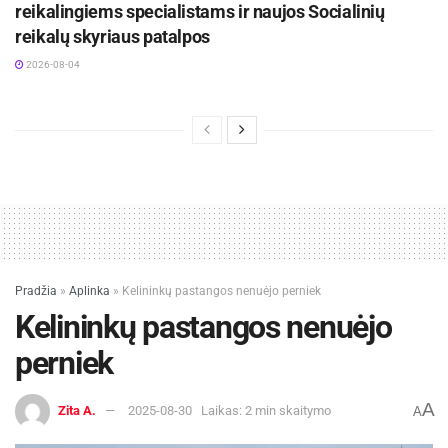
reikalingiems specialistams ir naujos Socialinių
reikalų skyriaus patalpos
2026-08-04
Pradžia
»
Aplinka
»
Kelininkų pastangos nenuėjo perniek
Kelininkų pastangos nenuėjo
perniek
A
Zita A.
2025-08-30
Laikas: 2 min skaitymo
A