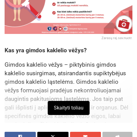
Zarasų raj.sav.nuotr.
Kas yra gimdos kaklelio vėžys?
Gimdos kaklelio vėžys – piktybinis gimdos
kaklelio susirgimas, atsirandantis supiktybėjus
gimdos kaklelio ląstelėms. Gimdos kaklelio
vėžys formuojasi pradėjus nekontroliuojamai
daugintis pakitusioms ląstelėms. Jos taip pat
gali išplisti į aplinkinius audinius ir organus. Dėl
Skaityti toliau
specifinės gimdos kaklelio vėžio eigos, labai
svarbu laiku užkirsti kelią ligai. Geriausia
prevencija yra reguliariai atliekami gimdos