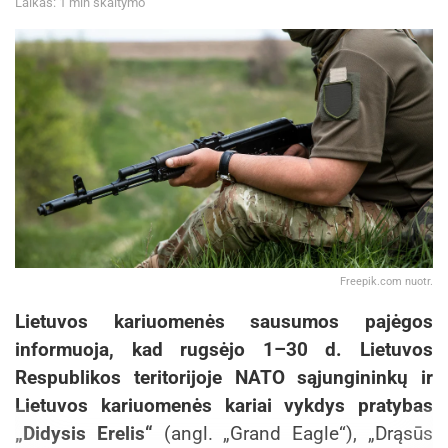
Laikas: 1 min skaitymo
Freepik.com nuotr.
Lietuvos kariuomenės sausumos pajėgos
informuoja, kad rugsėjo 1–30 d. Lietuvos
Respublikos teritorijoje NATO sąjungininkų ir
Lietuvos kariuomenės kariai vykdys pratybas
„Didysis Erelis“
(angl. „Grand Eagle“), „Drąsūs