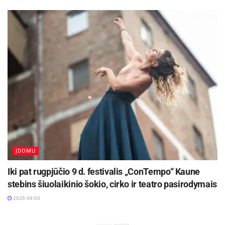
ĮDOMU
Iki pat rugpjūčio 9 d. festivalis „ConTempo“ Kaune
stebins šiuolaikinio šokio, cirko ir teatro pasirodymais
2026-08-03