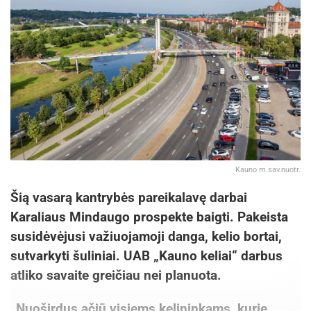
Kauno m.sav.nuotr.
Šią vasarą kantrybės pareikalavę darbai
Karaliaus Mindaugo prospekte baigti. Pakeista
susidėvėjusi važiuojamoji danga, kelio bortai,
sutvarkyti šuliniai. UAB „Kauno keliai“ darbus
atliko savaite greičiau nei planuota.
„Nuoširdus ačiū visiems kelininkams, kurie