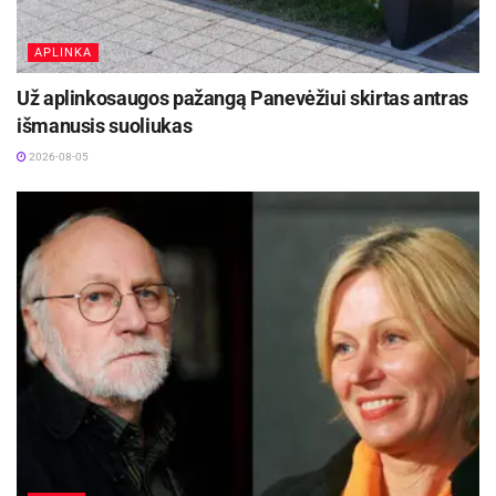
APLINKA
Už aplinkosaugos pažangą Panevėžiui skirtas antras
išmanusis suoliukas
2026-08-05