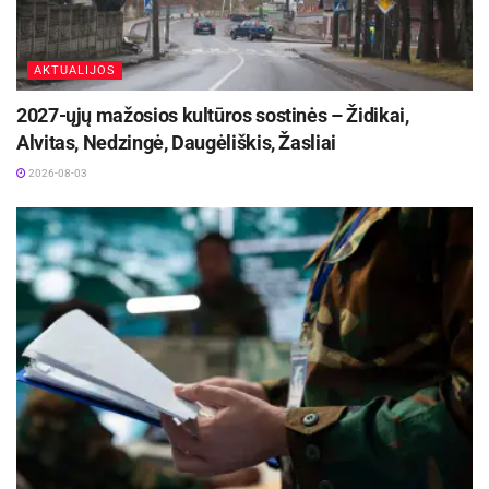
AKTUALIJOS
2027-ųjų mažosios kultūros sostinės – Židikai,
Alvitas, Nedzingė, Daugėliškis, Žasliai
2026-08-03