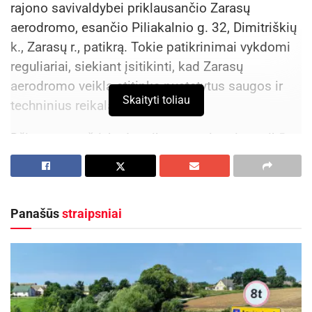
rajono savivaldybei priklausančio Zarasų
aerodromo, esančio Piliakalnio g. 32, Dimitriškių
k., Zarasų r., patikrą. Tokie patikrinimai vykdomi
reguliariai, siekiant įsitikinti, kad Zarasų
aerodromo veikla atitinka nustatytus saugos ir
Skaityti toliau
techninius reikalavimus.
Džiugu pranešti, kad patikros rezultatai – puikūs.
Zarasų aerodromas atitinka visus reikalavimus,
todėl jame ir toliau gali būti vykdomos
suplanuotos veiklos – nuo aviacijos sporto iki
Panašūs
straipsniai
mokomųjų skrydžių ar rekreacinių projektų.
Aktualios
naujienos
Skelbiama privaloma AB „Achema“ parengta
informacija apie aukštesniojo lygio pavojingąjį