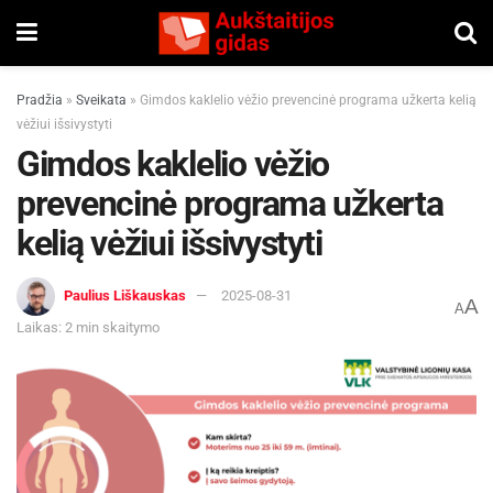
Pradžia
»
Sveikata
»
Gimdos kaklelio vėžio prevencinė programa užkerta kelią
vėžiui išsivystyti
Gimdos kaklelio vėžio
prevencinė programa užkerta
kelią vėžiui išsivystyti
Paulius Liškauskas
2025-08-31
A
A
Laikas: 2 min skaitymo