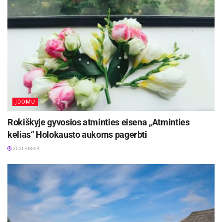
ĮDOMU
Rokiškyje gyvosios atminties eisena „Atminties
kelias“ Holokausto aukoms pagerbti
2026-08-04