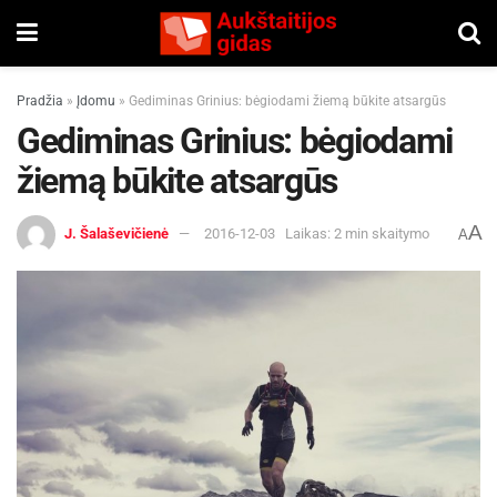
Pradžia
»
Įdomu
»
Gediminas Grinius: bėgiodami žiemą būkite atsargūs
Gediminas Grinius: bėgiodami
žiemą būkite atsargūs
A
J. Šalaševičienė
2016-12-03
Laikas: 2 min skaitymo
A