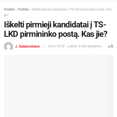
Pradžia
»
Politika
»
Iškelti pirmieji kandidatai į TS-LKD pirmininko postą. Kas
jie?
Iškelti pirmieji kandidatai į TS-
LKD pirmininko postą. Kas jie?
A
J. Šalaševičienė
2016-12-02
Laikas: 3 min skaitymo
A