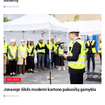
sistemų
2026-06-25
APLINKA
Jonavoje iškils moderni kartono pakuočių gamykla
2026-06-18