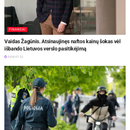
asfalto.
Panevėžio miesto savivaldybės inf.
FINANSAI
Vaidas Žagūnis. Atsinaujinęs naftos kainų šokas vėl
išbando Lietuvos verslo pasitikėjimą
2026-07-22