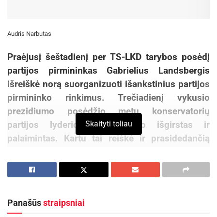
Audris Narbutas
Praėjusį šeštadienį per TS-LKD tarybos posėdį
partijos pirmininkas Gabrielius Landsbergis
išreiškė norą suorganizuoti išankstinius partijos
pirmininko rinkimus. Trečiadienį vykusio
prezidiumo posėdžio metu konservatorių
partijos lyderio noras buvo išgirstas ir
Skaityti toliau
palaimintas. Kartu tai reiškė ir prasidedančią
vidinę rinkiminę kampaniją, į kurią greitai
sureagavo ir partijos skyriai. Vakar TS-LKD
Vilniaus rajono skyriaus visuotinio susirinkimo
metu buvo iškelti du kandidatai į partijos
Panašūs
straipsniai
pirmininko postą. Beje, dabartinio pirmininko