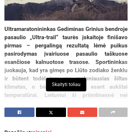
Ultramaratonininkas Gediminas Grinius bendroje
pasaulio „Ultra-trail“ taurės įskaitoje finišavo
pirmas – pergalingą rezultatą lėmė puikus
pasirodymas įvairiuose pasaulio taškuose
esančiose kalnuotose trasose. Sportininkas
juokauja, kad yra gimęs po Liūto zodiako ženklu
ir būtent todėl jam yra maloniausias šiltas
Skaityti toliau
klimatas, o bėgti lengviausia esant aukštai
temperatūrai. Lietuviui ši priimtinesnė nei
varžovams, tačiau bėgiojimo nevertėtų
atsisakyti ir atvėsus orams.
„Lietuvoje šaltuoju metų laiku pratintis bėgioti