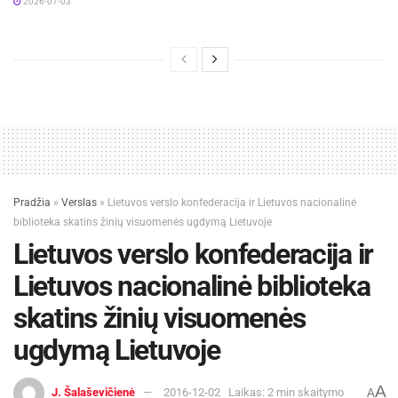
2026-07-03
Pradžia
»
Verslas
»
Lietuvos verslo konfederacija ir Lietuvos nacionalinė
biblioteka skatins žinių visuomenės ugdymą Lietuvoje
Lietuvos verslo konfederacija ir
Lietuvos nacionalinė biblioteka
skatins žinių visuomenės
ugdymą Lietuvoje
A
J. Šalaševičienė
2016-12-02
Laikas: 2 min skaitymo
A