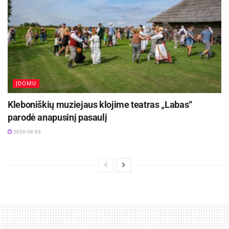
ĮDOMU
Kleboniškių muziejaus klojime teatras „Labas“
parodė anapusinį pasaulį
2026-08-03