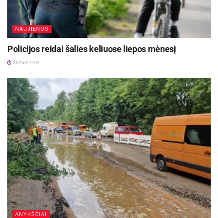
NAUJIENOS
Policijos reidai šalies keliuose liepos mėnesį
2026-07-13
ANYKŠČIAI