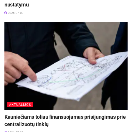
nustatymu
2026-07-03
AKTUALIJOS
Kauniečiams toliau finansuojamas prisijungimas prie
centralizuotų tinklų