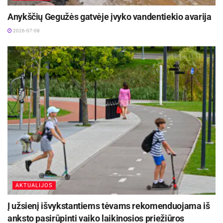
Anykščių Gegužės gatvėje įvyko vandentiekio avarija
2026-07-08
AKTUALIJOS
Į užsienį išvykstantiems tėvams rekomenduojama iš
anksto pasirūpinti vaiko laikinosios priežiūros