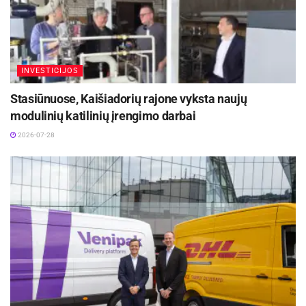
Nacionaline biblioteka siekti šių tikslų“, – sakė
LVK prezidentas V. Sutkus.
INVESTICIJOS
Aktualios
naujienos
Stasiūnuose, Kaišiadorių rajone vyksta naujų
Panevėžio regiono verslui – galimybė užmegzti
modulinių katilinių įrengimo darbai
ryšius su Jungtinės Karalystės partneriais
2026-07-28
2026-07-30
Rokiškio rajono savivaldybės 100 didžiausių
įmonių 2025 m. apyvarta siekė 230,7 mln. Eur
2026-07-29
Nacionalinė biblioteka ir LVK susitarė dėl
ilgalaikio strateginio bendradarbiavimo: kartu
prisidėti prie žinių ir informacinės visuomenės
kūrimo, užtikrinti valstybės informacijos politikos