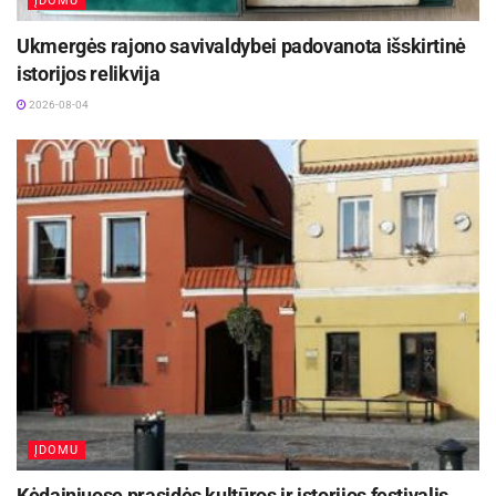
ĮDOMU
Ukmergės rajono savivaldybei padovanota išskirtinė
istorijos relikvija
2026-08-04
ĮDOMU
Kėdainiuose prasidės kultūros ir istorijos festivalis