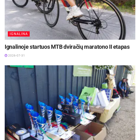
IGNALINA
Ignalinoje startuos MTB dviračių maratono II etapas
2026-07-31