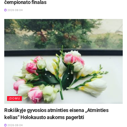
čempionato finalas
2026-08-04
ĮDOMU
Rokiškyje gyvosios atminties eisena „Atminties
kelias“ Holokausto aukoms pagerbti
2026-08-04