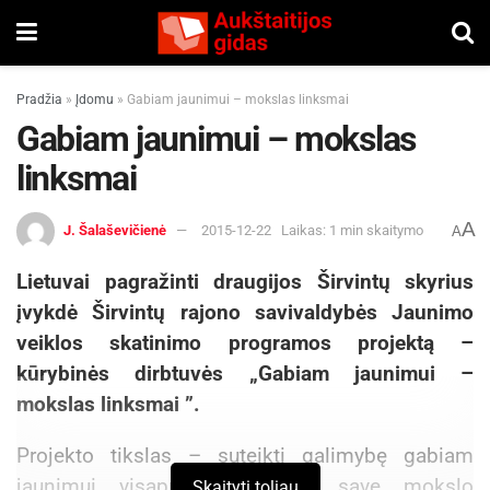
Pradžia
»
Įdomu
»
Gabiam jaunimui – mokslas linksmai
Gabiam jaunimui – mokslas
linksmai
A
J. Šalaševičienė
2015-12-22
Laikas: 1 min skaitymo
A
Lietuvai pagražinti draugijos Širvintų skyrius
įvykdė Širvintų rajono savivaldybės Jaunimo
veiklos skatinimo programos projektą –
kūrybinės dirbtuvės „Gabiam jaunimui –
mokslas linksmai ”.
Projekto tikslas – suteikti galimybę gabiam
jaunimui visapusiškai ugdyti save mokslo
Skaityti toliau