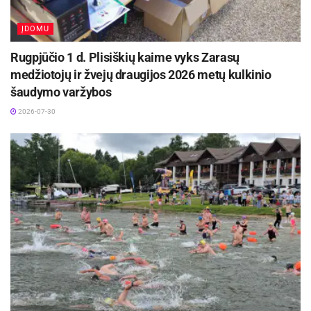
ĮDOMU
Rugpjūčio 1 d. Plisiškių kaime vyks Zarasų
medžiotojų ir žvejų draugijos 2026 metų kulkinio
šaudymo varžybos
2026-07-30