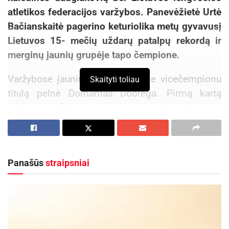
atletikos federacijos varžybos. Panevėžietė Urtė
Bačianskaitė pagerino keturiolika metų gyvavusį
Lietuvos 15- mečių uždarų patalpų rekordą ir
merginų jaunių grupėje tapo čempione.
Varžybose jaunių vaikinų grupėje vicečempionu
Skaityti toliau
titulą pelnė Domantas Dobrega. Pirmą kartą
tokiose varžybose jaunimo grupėje dalyvavęs
Mantas Linkevičius užėmė devintą vietą.
Aktualios
naujienos
Panašūs
straipsniai
Kauno rajone, Čekiškėje vyks 2028 metų Europos
ir pasaulio greičio automodelių čempionatas
2026-08-07
Savaitgalį geriausi Lietuvos slalomo meistrai
rinksis Zarasuose