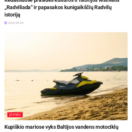
„Radviliada“ ir papasakos kunigaikščių Radvilų
istoriją
2026-08-04
ĮDOMU
Kupiškio mariose vyks Baltijos vandens motociklų