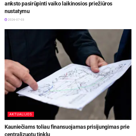
anksto pasirūpinti vaiko laikinosios priežiūros
nustatymu
2026-07-03
AKTUALIJOS
Kauniečiams toliau finansuojamas prisijungimas prie
centralizuotų tinklų