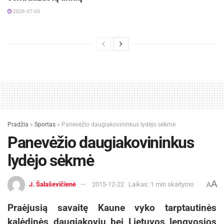
2026-07-03
Pradžia
»
Sportas
»
Panevėžio daugiakovininkus lydėjo sėkmė
Panevėžio daugiakovininkus
lydėjo sėkmė
A
J. Šalaševičienė
2015-12-22
Laikas: 1 min skaitymo
A
Praėjusią savaitę Kaune vyko tarptautinės
kalėdinės daugiakovių bei Lietuvos lengvosios