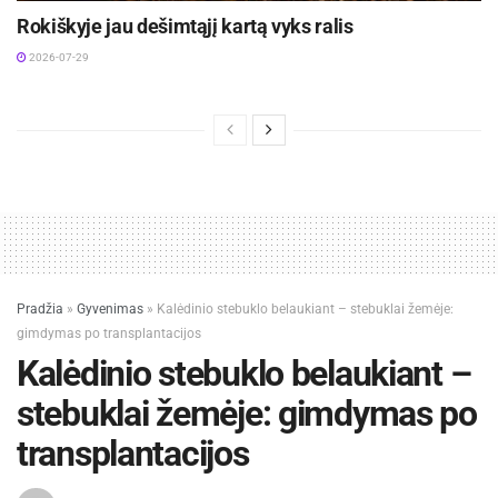
Rokiškyje jau dešimtąjį kartą vyks ralis
2026-07-29
Pradžia
»
Gyvenimas
»
Kalėdinio stebuklo belaukiant – stebuklai žemėje:
gimdymas po transplantacijos
Kalėdinio stebuklo belaukiant –
stebuklai žemėje: gimdymas po
transplantacijos