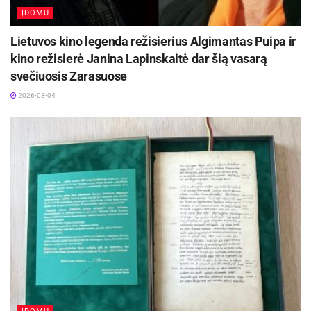
siejamos su teorinėmis chemijos, fizikos
ĮDOMU
žiniomis. „Saldžiosios refleksijos“ metodu
Lietuvos kino legenda režisierius Algimantas Puipa ir
projekto dalyviai įvertino ir įsivertino veiklą.
kino režisierė Janina Lapinskaitė dar šią vasarą
svečiuosis Zarasuose
Projektas suteikė galimybę mokslą pažinti
2026-08-04
patrauklesne forma, plėtoti bendravimo,
saviraiškos, laisvalaikio ir užimtumo galimybes.
Projekto vadovė
Danguolė Skrebutėnienė