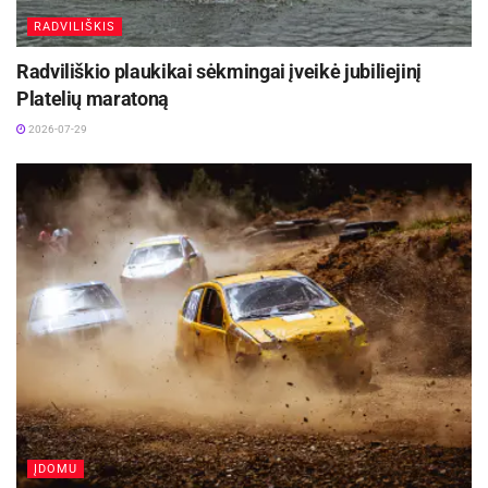
RADVILIŠKIS
Radviliškio plaukikai sėkmingai įveikė jubiliejinį
Platelių maratoną
2026-07-29
ĮDOMU