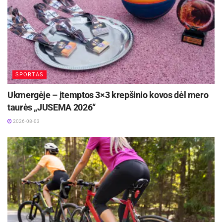
SPORTAS
Ukmergėje – įtemptos 3×3 krepšinio kovos dėl mero
taurės „JUSEMA 2026“
2026-08-03