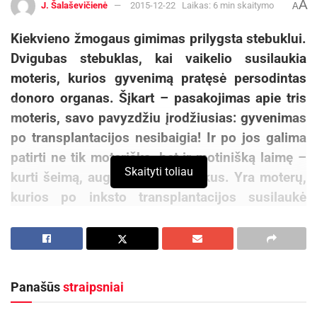
A
J. Šalaševičienė
2015-12-22
Laikas: 6 min skaitymo
A
Kiekvieno žmogaus gimimas prilygsta stebuklui.
Dvigubas stebuklas, kai vaikelio susilaukia
moteris, kurios gyvenimą pratęsė persodintas
donoro organas. Šįkart – pasakojimas apie tris
moteris, savo pavyzdžiu įrodžiusias: gyvenimas
po transplantacijos nesibaigia! Ir po jos galima
patirti ne tik moterišką, bet ir motinišką laimę –
Skaityti toliau
kurti šeimą, auginti sveikus vaikus. Yra moterų,
kurios po inksto transplantacijos susilaukė
dviejų ir trijų vaikučių. Argi tai – ne stebuklas?
Šiame straipsnyje – kelios istorijos moterų,
gimdžiusių po inksto ir kepenų transplantacijos.
Panašūs
straipsniai
Trys istorijos su laiminga pabaiga