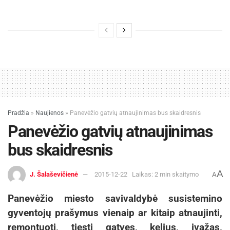
Pradžia
»
Naujienos
»
Panevėžio gatvių atnaujinimas bus skaidresnis
Panevėžio gatvių atnaujinimas
bus skaidresnis
A
J. Šalaševičienė
2015-12-22
Laikas: 2 min skaitymo
A
Panevėžio miesto savivaldybė susistemino
gyventojų prašymus vienaip ar kitaip atnaujinti,
remontuoti, tiesti gatves, kelius, įvažas,