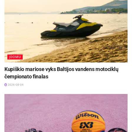
2026-08-04
Sportininkus treniruoja Aldona Dobregienė, jie
mokosi Panevėžio kūno kultūros ir sporto centre.
Iš viso varžybose dalyvavo 48 sportininkai.
ĮDOMU
Kupiškio mariose vyks Baltijos vandens motociklų
čempionato finalas
2026-08-04