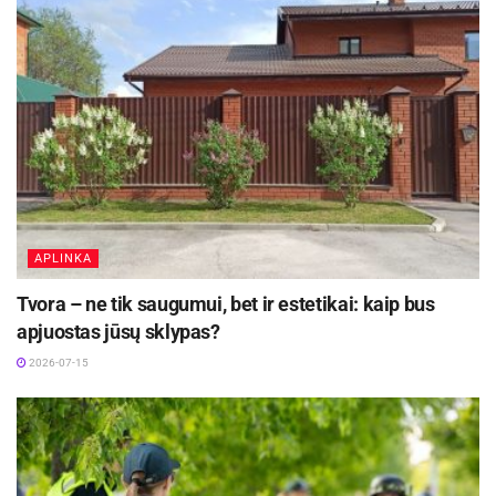
APLINKA
Tvora – ne tik saugumui, bet ir estetikai: kaip bus
apjuostas jūsų sklypas?
2026-07-15