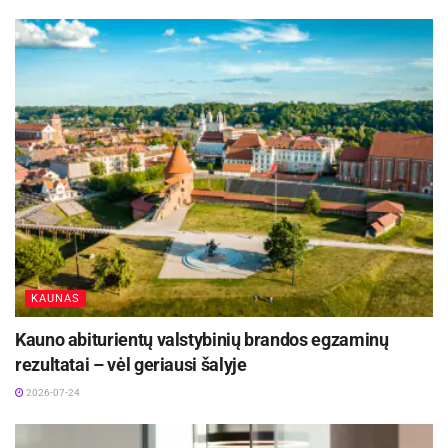
verslo, mokslo, jaunimo atstovai, su kuriais
kalbėta apie verslo ir mokslo perspektyvas
regione. Veiklą ir paslaugas verslui pristatė VšĮ
„Versli Lietuva“, „Investuok Lietuvoje“, Lietuvos
verslo paramos agentūra, Mokslo, inovacijų ir
technologijų agentūra.
Aktualios
naujienos
DHL perka „Venipak“ grupę: stiprins pozicijas
Baltijos šalyse
KAUNAS
2026-07-28
Kauno abiturientų valstybinių brandos egzaminų
Europos Sąjungos sankcijos „Mere“ tinklo
rezultatai – vėl geriausi šalyje
savininkams: ekonominio saugumo ir solidarumo
su Ukraina užtikrinimas
2026-07-24
2026-07-25