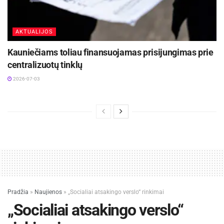
AKTUALIJOS
Kauniečiams toliau finansuojamas prisijungimas prie
centralizuotų tinklų
2026-07-03
Pradžia
»
Naujienos
»
„Socialiai atsakingo verslo“ rinkimai
„Socialiai atsakingo verslo“