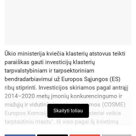
Ūkio ministerija kviečia klasterių atstovus teikti
paraiškas gauti investicijų klasterių
tarpvalstybiniam ir tarpsektoriniam
bendradarbiavimui už Europos Sąjungos (ES)
ribų stiprinti. Investicijos skiriamos pagal antrąjį
2014–2020 metų įmonių konkurencingumo ir
mažųjų ir vidutinių įmonių programos (COSME)
Skaityti toliau
Europos Komisijos kvietimą „Klasteriai veikia
tarptautiniu mastu“. Iš viso pagal šį kvietimą
Europos Komisija visų COSME programoje