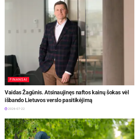
Tolesni ūkio ministro M. Sinkevičiaus planai –
apsilankyti UAB „IOCO Packaging“.
Panevėžio savivaldybės administracijos inf.
FINANSAI
Vaidas Žagūnis. Atsinaujinęs naftos kainų šokas vėl
išbando Lietuvos verslo pasitikėjimą
2026-07-22