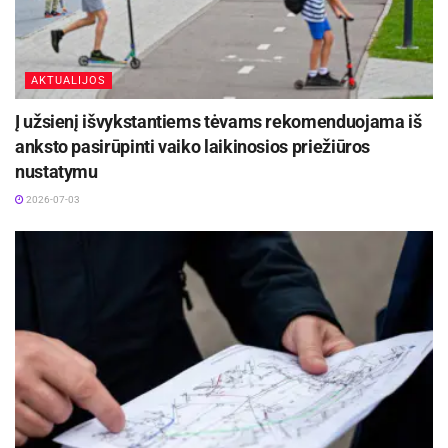
AKTUALIJOS
Į užsienį išvykstantiems tėvams rekomenduojama iš
anksto pasirūpinti vaiko laikinosios priežiūros
nustatymu
2026-07-03