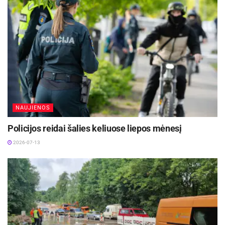
NAUJIENOS
Policijos reidai šalies keliuose liepos mėnesį
2026-07-13