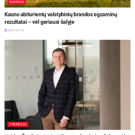
KAUNAS
Kauno abiturientų valstybinių brandos egzaminų
rezultatai – vėl geriausi šalyje
2026-07-24
FINANSAI