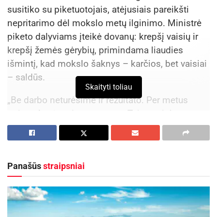
susitiko su piketuotojais, atėjusiais pareikšti
nepritarimo dėl mokslo metų ilginimo. Ministrė
piketo dalyviams įteikė dovanų: krepšį vaisių ir
krepšį žemės gėrybių, primindama liaudies
išmintį, kad mokslo šaknys – karčios, bet vaisiai
– saldūs.
Skaityti toliau
„Be darbo neturėsime ir rezultato. Per metus
turime 4 mėnesius atostogų. Taip, sutinku,
atostogos yra puikus dalykas. Poilsiaujame
ilgiausiai Europos Sąjungoje. Kol mes ilsimės,
kitų Europos šalių mokytojai ir moksleiviai siekia
Panašūs
straipsniai
naujų aukštumų. Europos pažangos dienyne
Lietuva už bendrąjį ugdymą turi dvejetą. Pagal
pasaulinius mokinių gebėjimo rezultatus Lietuva
yra sąrašo antroje pusėje. Mus lenkia ne tik