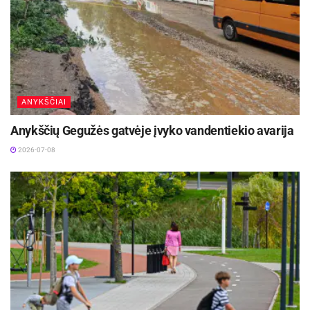
ANYKŠČIAI
Anykščių Gegužės gatvėje įvyko vandentiekio avarija
2026-07-08