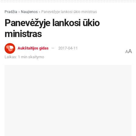
Pradžia
»
Naujienos
»
Panevėžyje lankosi ūkio ministras
Panevėžyje lankosi ūkio
ministras
Aukštaitijos gidas
2017-04-11
A
A
Laikas: 1 min skaitymo