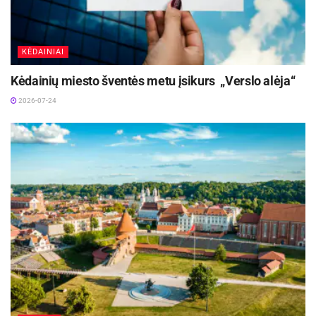
KĖDAINIAI
Kėdainių miesto šventės metu įsikurs „Verslo alėja“
2026-07-24