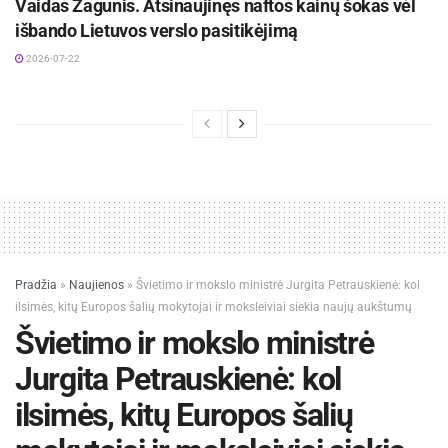
Vaidas Žagūnis. Atsinaujinęs naftos kainų šokas vėl
išbando Lietuvos verslo pasitikėjimą
2026-07-22
Pradžia
»
Naujienos
»
Švietimo ir mokslo ministrė Jurgita Petrauskienė: kol
ilsimės, kitų Europos šalių mokytojai ir moksleiviai siekia naujų aukštumų
Švietimo ir mokslo ministrė
Jurgita Petrauskienė: kol
ilsimės, kitų Europos šalių