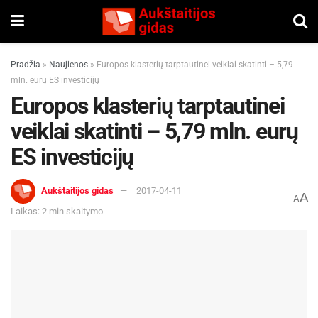
Pradžia
»
Naujienos
»
Europos klasterių tarptautinei veiklai skatinti – 5,79
mln. eurų ES investicijų
Europos klasterių tarptautinei
veiklai skatinti – 5,79 mln. eurų
ES investicijų
Aukštaitijos gidas
2017-04-11
A
A
Laikas: 2 min skaitymo