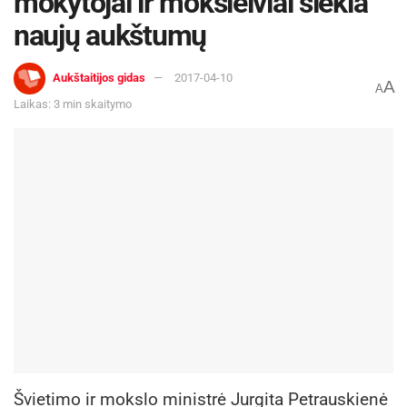
mokytojai ir moksleiviai siekia
naujų aukštumų
Aukštaitijos gidas
2017-04-10
A
A
Laikas: 3 min skaitymo
Švietimo ir mokslo ministrė Jurgita Petrauskienė