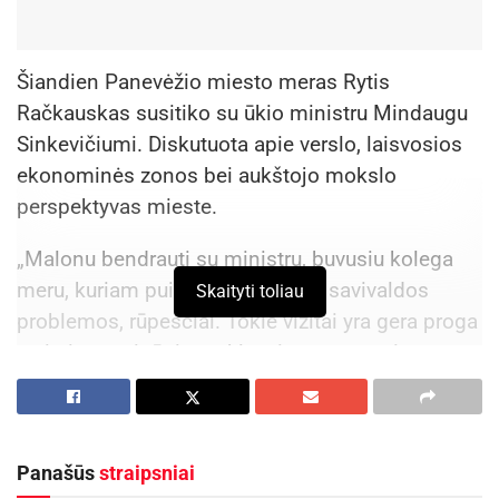
Šiandien Panevėžio miesto meras Rytis
Račkauskas susitiko su ūkio ministru Mindaugu
Sinkevičiumi. Diskutuota apie verslo, laisvosios
ekonominės zonos bei aukštojo mokslo
perspektyvas mieste.
„Malonu bendrauti su ministru, buvusiu kolega
meru, kuriam puikiai pažįstamos savivaldos
Skaityti toliau
problemos, rūpesčiai. Tokie vizitai yra gera proga
atvirai aptarti rūpimus klausimus, spręsti
iškylančias problemas. Manau, verslo
bendruomenei šis susitikimas irgi labai
naudingas“, – sakė meras R. Račkauskas.
Panašūs
straipsniai
Vėliau ūkio ministro laukė miesto ir regiono