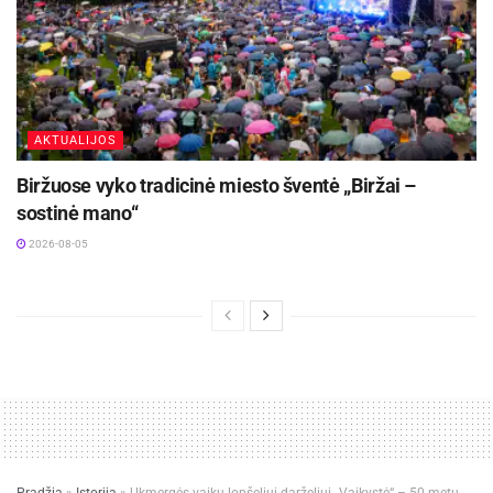
AKTUALIJOS
Biržuose vyko tradicinė miesto šventė „Biržai –
sostinė mano“
2026-08-05
Pradžia
»
Istorija
»
Ukmergės vaikų lopšeliui-darželiui „Vaikystė“ – 50 metų