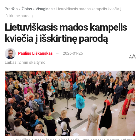
Pradžia
»
Žinios
»
Visaginas
»
Lietuviškasis mados kampelis kviečia į
išskirtinę parodą
Lietuviškasis mados kampelis
kviečia į išskirtinę parodą
Paulius Liškauskas
2026-01-25
A
A
Laikas: 2 min skaitymo