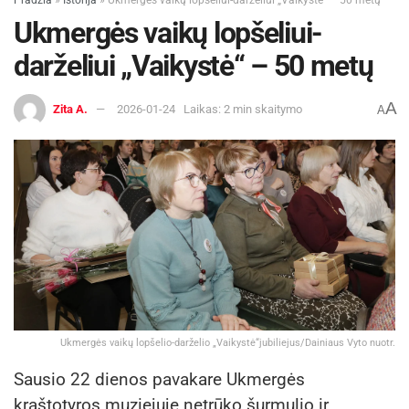
Ukmergės vaikų lopšeliui-
darželiui „Vaikystė“ – 50 metų
A
Zita A.
2026-01-24
Laikas: 2 min skaitymo
A
Ukmergės vaikų lopšelio-darželio „Vaikystė“jubiliejus/Dainiaus Vyto nuotr.
Sausio 22 dienos pavakare Ukmergės
kraštotyros muziejuje netrūko šurmulio ir