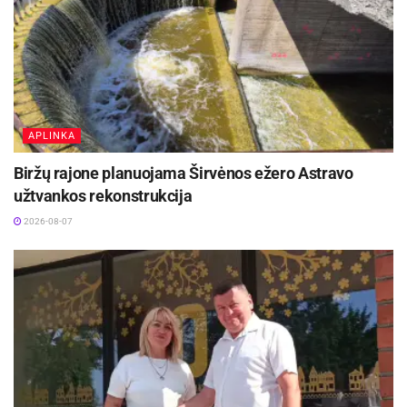
transporto paslaugą), kuri šiuo ar kitais atvejais
(pvz. gydymo ir reabilitacijos tikslais) gali būti
teikiama iš anksto įstaigą informavus apie
važiavimo poreikį.
Aktualios
naujienos
APLINKA
Biržų rajone planuojama Širvėnos ežero Astravo
Rugsėjį nemokamai „Lietuvos draudimas“
draudžia visus Lietuvos moksleivius nuo
užtvankos rekonstrukcija
nelaimingų atsitikimų kelyje
2026-08-07
2026-08-09
„Globalūs Zarasai“ subūrė kraštiečius iš įvairių
pasaulio kampelių
2026-08-08
Apibendrintai pristatytas vaikams su vidutine ir
sunkia negalia bei jų šeimos nariams būsimasis