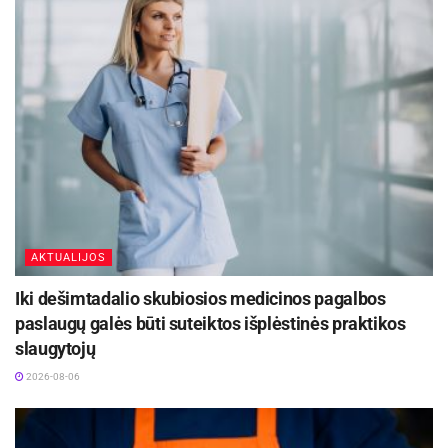
skiriamas keturioms suinteresuotosioms
teritorijoms: Pietų Karelijai (Suomija), Ida-
Virumaa (Estija), Latgalei (Latvija) ir Utenos
regionui (Lietuva). Interaktyvūs žemėlapiai,
diagramos ir duomenų vizualizacijos atskleidžia
nutrūkusių tarpvalstybinių ryšių pasekmes, kurios
dar labiau paaštrino jau egzistuojančius iššūkius
– gyventojų mažėjimą ir investicijų trūkumą.
AKTUALIJOS
Šaltinis:
Zarasų rajono savivaldybė
Iki dešimtadalio skubiosios medicinos pagalbos
paslaugų galės būti suteiktos išplėstinės praktikos
slaugytojų
2026-08-06