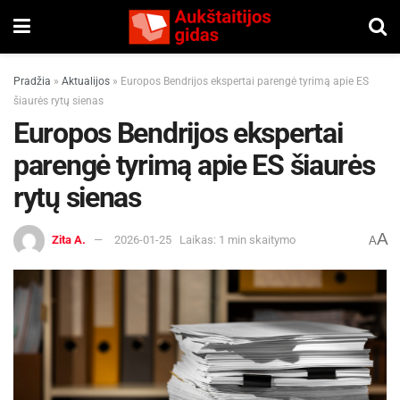
Pradžia
»
Aktualijos
»
Europos Bendrijos ekspertai parengė tyrimą apie ES
šiaurės rytų sienas
Europos Bendrijos ekspertai
parengė tyrimą apie ES šiaurės
rytų sienas
A
Zita A.
2026-01-25
Laikas: 1 min skaitymo
A