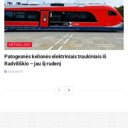
AKTUALIJOS
Patogesnės kelionės elektriniais traukiniais iš
Radviliškio – jau šį rudenį
2026-08-05