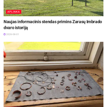
ikimokyklinis ugdymas).
APLINKA
1976–1988 m. įstaigai vadovavo vedėja Irena
Naujas informacinis stendas primins Zarasų Imbrado
Mikelienė, 1988 –2012 m. – Joana
dvaro istoriją
Laperdinienė, nuo 2013 m. iki dabar – direktorė
2026-08-01
J. Čepelionienė.
Lopšelis-darželis „Vaikystė“ – tai aktyvi
ikimokyklinio ugdymo įstaiga Ukmergėje, kurioje
vaikams sudaromos saugios, kūrybiškos ir
žaismingos ugdymo aplinkos sąlygos.
Pagrindinis dėmesys skiriamas vaikų
visapusiškam
vystymuisi: socialiniam,
emociniam, pažintiniam ir kūrybiniam.
Šaltinis:
Ukmergės rajono savivaldybė