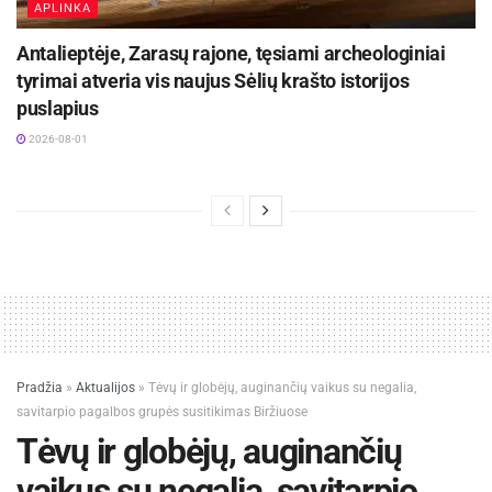
APLINKA
Antalieptėje, Zarasų rajone, tęsiami archeologiniai
tyrimai atveria vis naujus Sėlių krašto istorijos
puslapius
2026-08-01
Pradžia
»
Aktualijos
»
Tėvų ir globėjų, auginančių vaikus su negalia,
savitarpio pagalbos grupės susitikimas Biržiuose
Tėvų ir globėjų, auginančių
vaikus su negalia, savitarpio