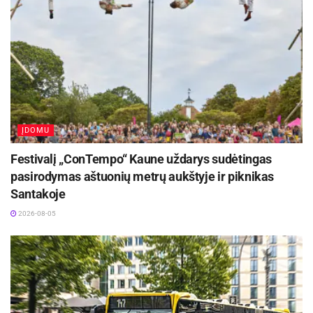
Jubiliejinė Aleksandro Vasiljevo fondo paroda
bus eksponuojama iki vasario 20 dienos
Visagino kultūros centro „Draugystė“ patalpose
(Parko g.
7, Visaginas).
ĮDOMU
Žymos:
Aleksandras Vasiljevas
Paroda
Festivalį „ConTempo“ Kaune uždarys sudėtingas
pasirodymas aštuonių metrų aukštyje ir piknikas
Santakoje
2026-08-05