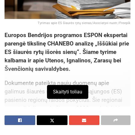
Tyrimas apie ES šiaurės rytų sienas/Asociatyvi nuotr./Freepik
Europos Bendrijos programos ESPON ekspertai
parengė tikslinę CHANEBO analizę „Iššūkiai prie
ES šiaurės rytų išorės sienų“. Šiame tyrime
kalbama ir apie Utenos, Ignalinos, Zarasų bei
Švenčionių savivaldybes.
Dokumente pateikta naujų duomenų apie
galimus šiaurės rytinių Europos sąjungos (ES)
Skaityti toliau
pasienio regionų raidos pokyčius. Šie regionai
patyrė didelius pokyčius po 2022 m., kai dėl karo
Ukrainoje nutrūko prekybiniai ryšiai su Rusija ir
Baltarusija bei buvo sustabdytos tarpvalstybinio
bendradarbiavimo programos.