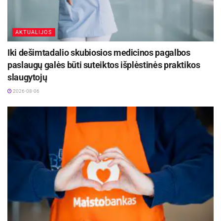
Šaltinis:
Biržų rajono savivaldybė
AKTUALIJOS
Iki dešimtadalio skubiosios medicinos pagalbos
paslaugų galės būti suteiktos išplėstinės praktikos
slaugytojų
2026-08-06