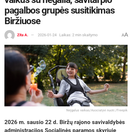
pagalbos grupės susitikimas
Biržiuose
A
Zita A.
2026-01-24
Laikas: 2 min skaitymo
A
Neįgalus vaikas/Asociatyvi nuotr./Freepik
2026 m. sausio 22 d. Biržų rajono savivaldybės
administracijos Socialinės paramos skyriuje