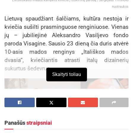
Lietuviškasis mados kampelis kviečia į išskirtinę parodą | Sergejaus Trifonovo
nuotraukos
Lietuvą spaudžiant šalčiams, kultūra nestoja ir
kviečia sušilti prasminguose renginiuose. Vienas
jų – jubiliejinė Aleksandro Vasiljevo fondo
paroda Visagine. Sausio 23 dieną čia duris atvėrė
10-asis mados renginys „Itališkos mados
dvasia“, kviečiantis atrasti italų dizainerių
sukurtus šedevrus.
Skaityti toliau
Panašūs
straipsniai