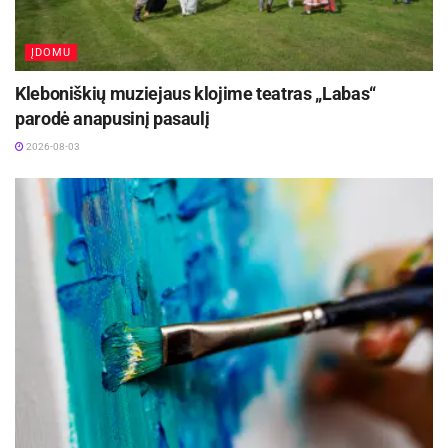
ĮDOMU
Kleboniškių muziejaus klojime teatras „Labas“
parodė anapusinį pasaulį
2026-08-03