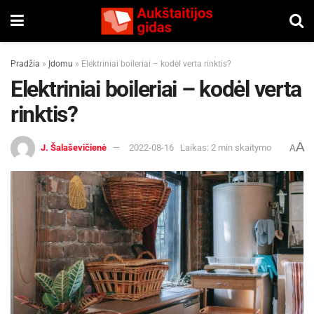
Pradžia
»
Įdomu
»
Elektriniai boileriai – kodėl verta rinktis?
Elektriniai boileriai – kodėl verta
rinktis?
A
J. Šalaševičienė
2022-08-16
Laikas: 2 min skaitymo
A