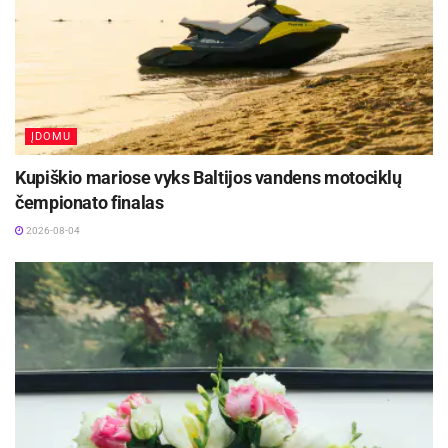
nemažai laiko. Visai kas kita, jei nusprendžiama
augintinį šerti sausu maistu, nes tokią produkciją
visada galima
pirkti internetu
.
ĮDOMU
Kupiškio mariose vyks Baltijos vandens motociklų
čempionato finalas
2026-08-04