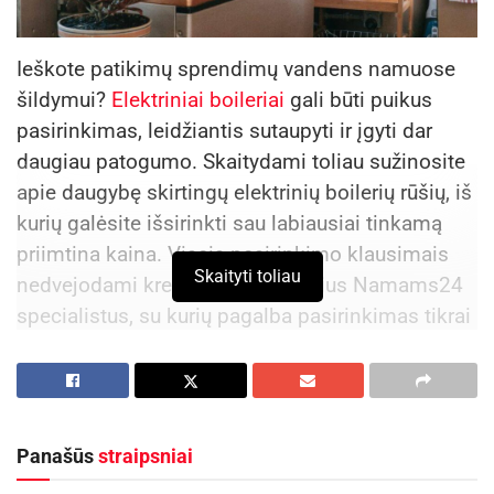
Ieškote patikimų sprendimų vandens namuose
šildymui?
Elektriniai boileriai
gali būti puikus
pasirinkimas, leidžiantis sutaupyti ir įgyti dar
daugiau patogumo. Skaitydami toliau sužinosite
apie daugybę skirtingų elektrinių boilerių rūšių, iš
kurių galėsite išsirinkti sau labiausiai tinkamą
priimtina kaina. Visais pasirinkimo klausimais
Skaityti toliau
nedvejodami kreipkitės į patyrusius Namams24
specialistus, su kurių pagalba pasirinkimas tikrai
nebus sudėtingas.
Didžiausi elektrinių boilerių privalumai
Ne vien dėl taupumo ir patogumo verta įsigyti
Panašūs
straipsniai
elektrinius boilerius. Šie prietaisai taip pat yra