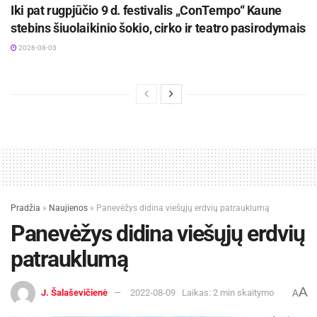
Iki pat rugpjūčio 9 d. festivalis „ConTempo“ Kaune
stebins šiuolaikinio šokio, cirko ir teatro pasirodymais
2026-08-03
Pradžia
»
Naujienos
»
Panevėžys didina viešųjų erdvių patrauklumą
Panevėžys didina viešųjų erdvių
patrauklumą
A
J. Šalaševičienė
2022-08-09
Laikas: 2 min skaitymo
A