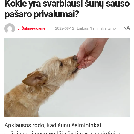
Kokie yra svarbiausi šunų sauso
pašaro privalumai?
A
J. Šalaševičienė
2022-08-12
Laikas: 1 min skaitymo
A
Apklausos rodo, kad šunų šeimininkai
dažniausiai nusprendžia šerti savo augintinius