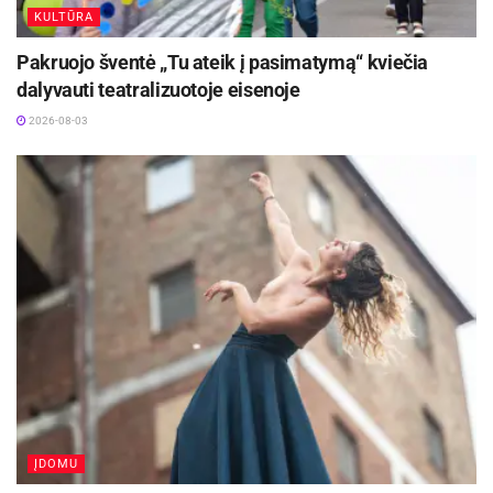
KULTŪRA
Pakruojo šventė „Tu ateik į pasimatymą“ kviečia
dalyvauti teatralizuotoje eisenoje
2026-08-03
ĮDOMU