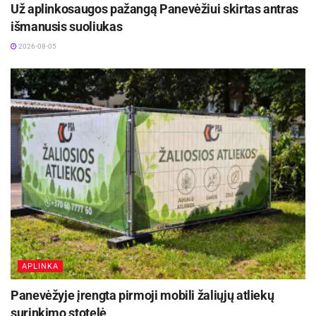
Už aplinkosaugos pažangą Panevėžiui skirtas antras
Rugsėjo 11–13 dienomis Panevėžys švęs 523-
iąjį gimtadienį
išmanusis suoliukas
2026-08-06
2026-08-05
Vyksta papildomas priėmimas į Panevėžio
kolegiją – dar galima pretenduoti į valstybės
finansuojamas studijų vietas
2026-08-06
APLINKA
Panevėžyje įrengta pirmoji mobili žaliųjų atliekų
surinkimo stotelė