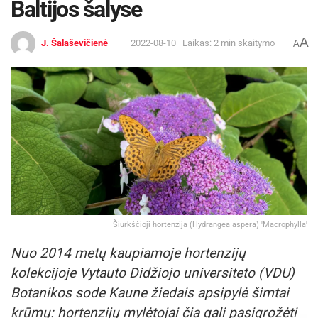
Baltijos šalyse
A
J. Šalaševičienė
2022-08-10
Laikas: 2 min skaitymo
A
Šiurkščioji hortenzija (Hydrangea aspera) 'Macrophylla'
Nuo 2014 metų kaupiamoje hortenzijų
kolekcijoje Vytauto Didžiojo universiteto (VDU)
Botanikos sode Kaune žiedais apsipylė šimtai
krūmų: hortenzijų mylėtojai čia gali pasigrožėti