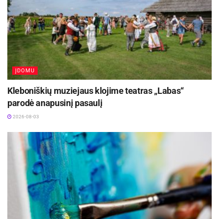
tinkantį pasirinkimą.
ĮDOMU
Kleboniškių muziejaus klojime teatras „Labas“
parodė anapusinį pasaulį
2026-08-03