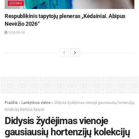
ĮDOMU
Respublikinis tapytojų pleneras „Kėdainiai. Abipus
Nevėžio 2026“
2026-08-03
Pradžia
»
Lankytinos vietos
»
Didysis žydėjimas vienoje gausiausių hortenzijų
kolekcijų Baltijos šalyse
Didysis žydėjimas vienoje
gausiausių hortenzijų kolekcijų