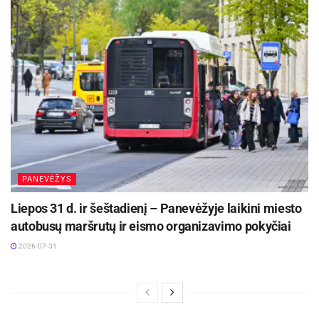
bendradarbiavimo tinklus, keičiantis patirtimi,
atlieka svarbų vaidmenį stiprinant miestų ryšius,
keičiantis gerąja praktika ir ieškant novatoriškų
sprendimų.
Panevėžio miesto savivaldybės inf.
PANEVĖŽYS
Liepos 31 d. ir šeštadienį – Panevėžyje laikini miesto
autobusų maršrutų ir eismo organizavimo pokyčiai
2026-07-31