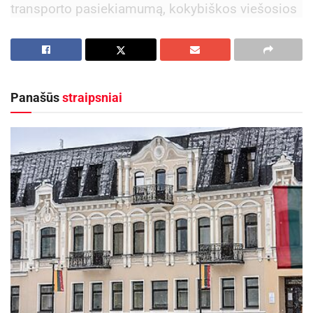
transporto pasiekiamumą, kokybiškos viešosios
erdvės gyvybingumą, prieinamumą įvairioms
vartotojų grupėms, kurti ateities vizijas,
išbandant galimus viešosios erdvės sprendimus.
Galimybės skirtingais būdais mėgautis miesto
Panašūs
straipsniai
viešosiomis erdvėmis daro jį gyvybingu ir
patraukliu, o jų kokybė tampa darnaus miesto
dalimi.
„Įgyvendindami projektą „Erdvės žmonėms“
(Space 4 People) nusprendėme ypatingą dėmesį
skirti mamoms su mažais vaikais. Maži vaikai
būna itin judrūs, smalsūs, todėl siekiant nukreipti
mažųjų dėmesį nuo centrinės miesto gatvės,
nusprendėme įsigyti vaikišką sensorinę sienelę.
Kol bus laukiama atvykstančio viešojo