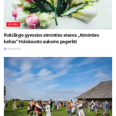
ĮDOMU
Rokiškyje gyvosios atminties eisena „Atminties
kelias“ Holokausto aukoms pagerbti
2026-08-04