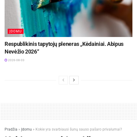
ĮDOMU
Respublikinis tapytojų pleneras „Kėdainiai. Abipus
Nevėžio 2026“
2026-08-03
Pradžia
»
Įdomu
»
Kokie yra svarbiausi šunų sauso pašaro privalumai?