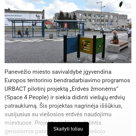
Panevėžio miesto savivaldybė įgyvendina
Europos teritorinio bendradarbiavimo programos
URBACT pilotinį projektą „Erdvės žmonėms“
(Space 4 People) ir siekia didinti viešųjų erdvių
patrauklumą. Šis projektas nagrinėja iššūkius,
susijusius su viešosios erdvės naudojimu
miestuose. Projektu siekiama dalintis
Skaityti toliau
gerosiomis patirtimis ir skatinti viešojo