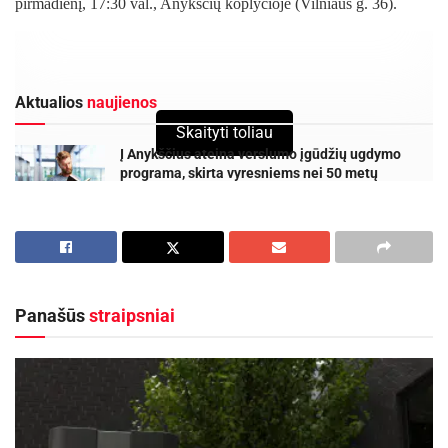
pirmadienį, 17:30 val., Anykščių koplyčioje (Vilniaus g. 36).
Aktualios
naujienos
Skaityti toliau
Į Anykščius ateina verslumo įgūdžių ugdymo
programa, skirta vyresniems nei 50 metų
asmenims
2026-08-06
Anykščių rajono gyventojams „Smurtinio elgesio
artimoje aplinkoje keitimo programa“
2026-08-04
Panašūs
straipsniai
„Imperijų saulėlydyje“ – visiškai nauja pianisto Jurgio
Karnavičiaus koncertinė programa, ruošta šiais, 2024 metais.
Atlikėją jau ne vienerius metus itin domina rečiau koncertų salėse
skambantys kūriniai, dėl vienų ar kitų priežasčių užgožti