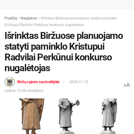
Pradžia
»
Naujienos
»
Išrinktas Biržuose planuojamo statyti paminklo
Kristupui Radvilai Perkūnui konkurso nugalėtojas
Išrinktas Biržuose planuojamo
statyti paminklo Kristupui
Radvilai Perkūnui konkurso
nugalėtojas
Biržų rajono savivaldybė
2024-11-19
A
A
Laikas: 3 min skaitymo