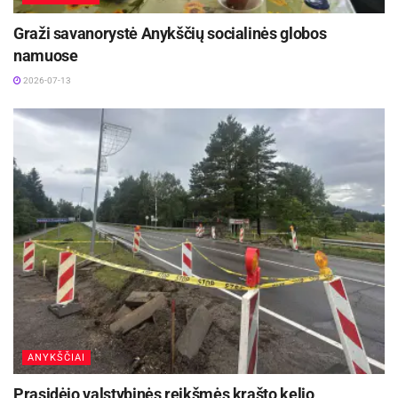
Graži savanorystė Anykščių socialinės globos
namuose
2026-07-13
ANYKŠČIAI
Prasidėjo valstybinės reikšmės krašto kelio