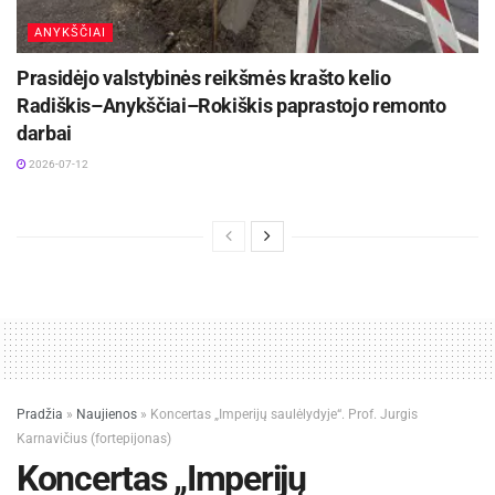
ANYKŠČIAI
Prasidėjo valstybinės reikšmės krašto kelio
Radiškis–Anykščiai–Rokiškis paprastojo remonto
darbai
2026-07-12
Pradžia
»
Naujienos
»
Koncertas „Imperijų saulėlydyje“. Prof. Jurgis
Karnavičius (fortepijonas)
Koncertas „Imperijų