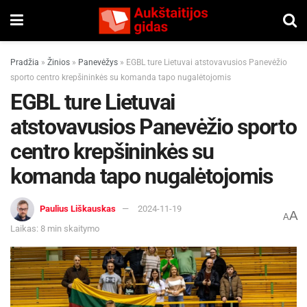
Pradžia
»
Žinios
»
Panevėžys
»
EGBL ture Lietuvai atstovavusios Panevėžio
sporto centro krepšininkės su komanda tapo nugalėtojomis
EGBL ture Lietuvai
atstovavusios Panevėžio sporto
centro krepšininkės su
komanda tapo nugalėtojomis
Paulius Liškauskas
2024-11-19
A
A
Laikas: 8 min skaitymo