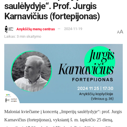
saulėlydyje“. Prof. Jurgis
Karnavičius (fortepijonas)
Anykščių menų centras
2024-11-19
A
A
Laikas: 3 min skaitymo
Maloniai kviečiame į koncertą „Imperijų saulėlydyje“: prof. Jurgis
Karnavičius (fortepijonas), vyksiantį š. m. lapkričio 25 dieną,