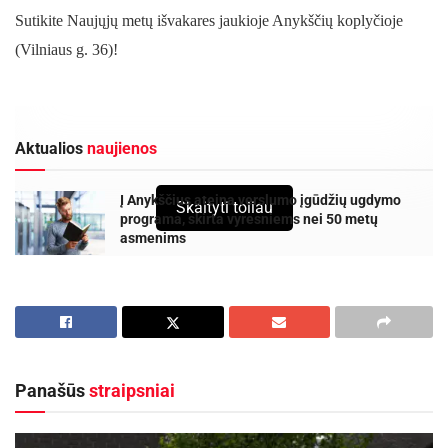
Sutikite Naujųjų metų išvakares jaukioje Anykščių koplyčioje
(Vilniaus g. 36)!
Aktualios
naujienos
Į Anykščius ateina verslumo įgūdžių ugdymo
Skaityti toliau
programa, skirta vyresniems nei 50 metų
asmenims
2026-08-06
Anykščių rajono gyventojams „Smurtinio elgesio
artimoje aplinkoje keitimo programa“
2026-08-04
Panašūs
straipsniai
2024 12 31 d. 18 val. Išgirsite gražiausius lietuvių bei užsienio
kompozitorių kūrinius, virtusius klasika. Ypatingą šventinę