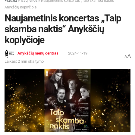
Pradžia
»
Naujienos
»
Naujametinis koncertas „Taip skamba naktis“
Anykščių koplyčioje
Naujametinis koncertas „Taip
skamba naktis“ Anykščių
koplyčioje
Anykščių menų centras
2024-11-19
A
A
Laikas: 2 min skaitymo