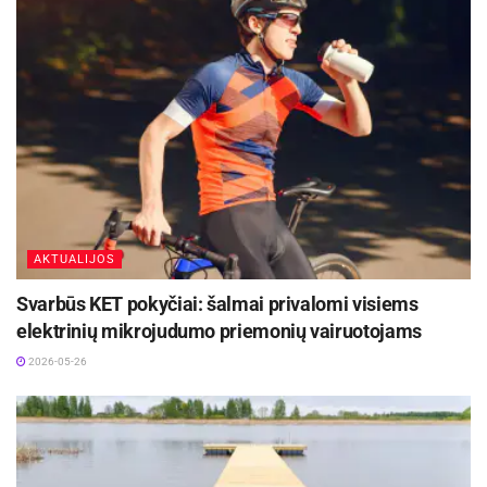
skulptūra
galite rasti čia.
Lėšos paminklui statyti renkamos iš privačių
aukotojų bei įmonių ir organizacijų. Jas renka VšĮ
Kristupo Radvilos Perkūno paminklo fondas.
Paramą paminklo kūrimui ir statybai galima
pervesti:
Kristupo Radvilos Perkūno paminklo fondas
AKTUALIJOS
Įmonės kodas: 305920219, Banko sąskaita
Svarbūs KET pokyčiai: šalmai privalomi visiems
LT517182500008700918
elektrinių mikrojudumo priemonių vairuotojams
Paskirtis: Paminklui Kristupui Radvilai Perkūnui
2026-05-26
Daugiau informacijos apie Kristupo Radvilos
Perkūno paminklo fondą
rasite
www.radvilaperkunas.lt
.