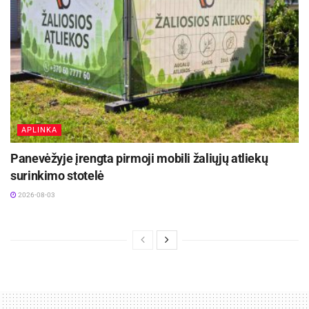
APLINKA
Panevėžyje įrengta pirmoji mobili žaliųjų atliekų
surinkimo stotelė
2026-08-03