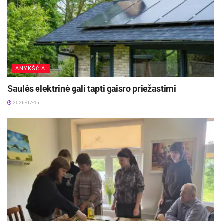
Žymos:
Anykščių menų centras
Pranešimas spaudai
ANYKŠČIAI
Saulės elektrinė gali tapti gaisro priežastimi
2026-07-15