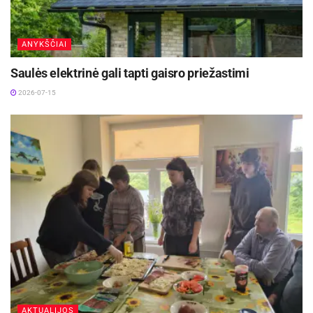
ANYKŠČIAI
Žymos:
Anykščių menų centras
Pranešimas spaudai
Saulės elektrinė gali tapti gaisro priežastimi
2026-07-15
AKTUALIJOS