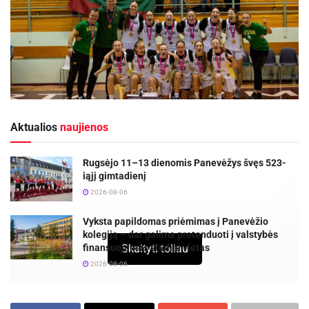
Aktualios
naujienos
Rugsėjo 11–13 dienomis Panevėžys švęs 523-
iąjį gimtadienį
2026-08-06
Vyksta papildomas priėmimas į Panevėžio
kolegiją – dar galima pretenduoti į valstybės
finansuojamas studijų vietas
Skaityti toliau
2026-08-06
Savaitgalį Latvijos sostinėje Rygoje vyko Europos