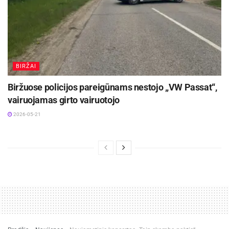
Biržų rajono savivaldybės informacija
BIRŽAI
Biržuose policijos pareigūnams nestojo „VW Passat“,
vairuojamas girto vairuotojo
Žymos:
Biržų rajono savivaldybė
Pranešimas spaudai
2026-05-21