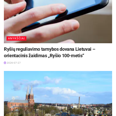
Programoje:
George Enescu (1881–1955) – Siuita Nr. 2 / Suite No. 2, op.10
(1901–1903)
Béla Bartók (1881–1945) – Dvi Elegijos / Két Elégia, op. 8b, Sz.
ANYKŠČIAI
41 (1908-1909)
Ryšių reguliavimo tarnybos dovana Lietuvai –
orientacinis žaidimas „Ryšio 100-metis“
Karol Szymanowski (1882–1937) – Metopai / Métopes, op. 29
2026-07-27
(1915)
Bilietų kainos:
Suaugusiesiems – 6 Eur