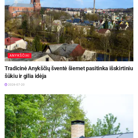
Anykščių koplyčioje (Vilniaus g. 36),
internetu, bilietų platinimo sistemoje „Paysera Tickets“:
https://tickets.paysera.com/lt/event/naujametinis-koncertas-taip-
skamba-naktis-giedre-kisieliute-sopranas-mindaugas-tomas-
miskinis-baritonas-marius-sakavicius-violoncele-julianas-
ANYKŠČIAI
germanovicius-fortepijonas
Tradicinė Anykščių šventė šiemet pasitinka išskirtiniu
šūkiu ir gilia idėja
2026-07-20
Organizatorius: Anykščių menų centras
Rėmėjas: Anykščių rajono savivaldybė
Informacinis rėmėjas: regioninis naujienų portalas
www.anyksta.lt
ir laikraštis „Anykšta“