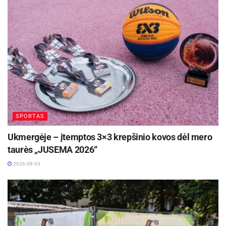
SPORTAS
Ukmergėje – įtemptos 3×3 krepšinio kovos dėl mero
taurės „JUSEMA 2026“
2026-08-03