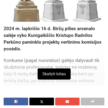
2024 m. lapkričio 16 d. Biržų pilies arsenalo
salėje vyko Kunigaikščio Kristupo Radvilos
Perkūno paminklo projektų vertinimo komisijos
posėdis.
Konkurse (pagal nuostatus) galėjo dalyvauti tik
skulptoriai profesionalai, turintys ne mažesnę,
kaip 5 metų darbo patirtį, bei sukūrę bent po
Skaityti toliau
keletą darbų, jau esančių viešosiose erdvėse.
Autoriai turėjo numatyti darnų paminklo įsiliejimą
į naujai sutvarkytą viešąją erdvę prie Evangelikų
reformatų bažnyčios, atkreipti dėmesį, kad tai yra
senamiesčio teritorija bei neviršyti 200 tūkst.