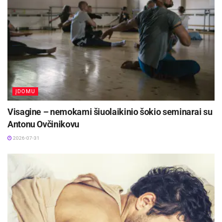
Vizualinė medžiaga: „Mamų unija“ kviečia
paminėti auksinio kaspino mėnesį ir telktis dėl
vėžiu sergančių vaikų.
Šaltinis:
Visagino savivaldybė
ĮDOMU
Visagine – nemokami šiuolaikinio šokio seminarai su
Antonu Ovčinikovu
2026-07-31