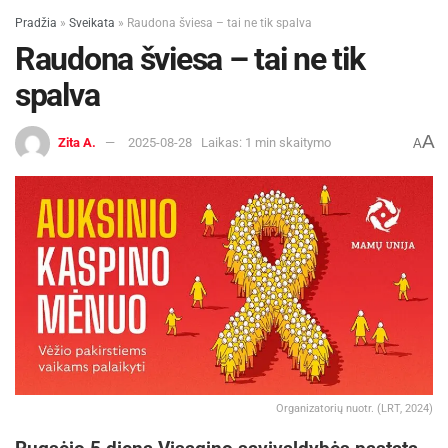
Pradžia
»
Sveikata
»
Raudona šviesa – tai ne tik spalva
Raudona šviesa – tai ne tik
spalva
A
Zita A.
2025-08-28
Laikas: 1 min skaitymo
A
Organizatorių nuotr. (LRT, 2024)