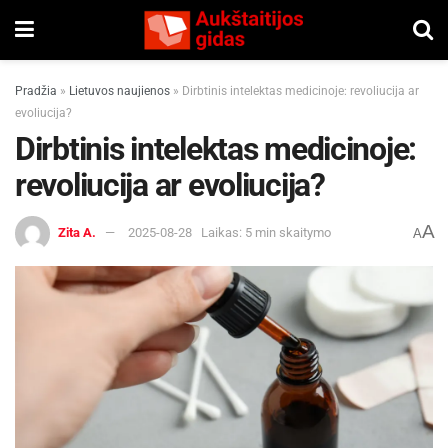
Pradžia
»
Lietuvos naujienos
»
Dirbtinis intelektas medicinoje: revoliucija ar
evoliucija?
Dirbtinis intelektas medicinoje:
revoliucija ar evoliucija?
A
Zita A.
2025-08-28
Laikas: 5 min skaitymo
A