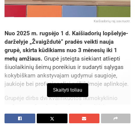
Kaišiadorių raj.sav.nuotr.
Nuo 2025 m. rugsėjo 1 d. Kaišiadorių lopšelyje-
darželyje „Žvaigždutė“ pradės veikti nauja
grupė, skirta kūdikiams nuo 3 mėnesių iki 1
metų amžiaus.
Grupė įsteigta siekiant atliepti
šiuolaikinių šeimų poreikius ir sudaryti sąlygas
kokybiškam ankstyvajam ugdymui saugioje,
jaukioje bei profesionaliai prižiūrimoje aplinkoje.
Skaityti toliau
Grupėje dirbs dvi kvalifikuotos ikimokyklinio
ugdymo mokytojos ir mokytojo padėjėja,
užtikrinančios individualų dėmesį kiekvienam
vaikui, atsižvelgiant į jo amžių, raidos ypatumus ir
emocinius poreikius. Ugdymo procesas