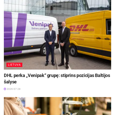
LIETUVA
DHL perka „Venipak“ grupę: stiprins pozicijas Baltijos
šalyse
2026-07-28