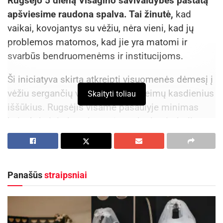
Rugsėjo 5 dieną Visagino savivaldybės pastatą
apšviesime raudona spalva. Tai žinutė,
kad
vaikai, kovojantys su vėžiu, nėra vieni, kad jų
problemos matomos, kad jie yra matomi ir
svarbūs bendruomenėms ir institucijoms.
Ši iniciatyva skirta atkreipti visuomenės dėmesį į
vėžiu sergančių vaikų kovą ir jų šeimų kasdienius
Skaityti toliau
iššūkius. Rugsėjis visame pasaulyje minimas
kaip Auksinio kaspino mėnuo, kurio simbolis –
auksinis kaspinas – žymi viltį, stiprybę ir paramą
kiekvienam vaikui, susidūrusiam su onkologine
liga.
Panašūs
straipsniai
Aktualios
naujienos
Iki dešimtadalio skubiosios medicinos pagalbos