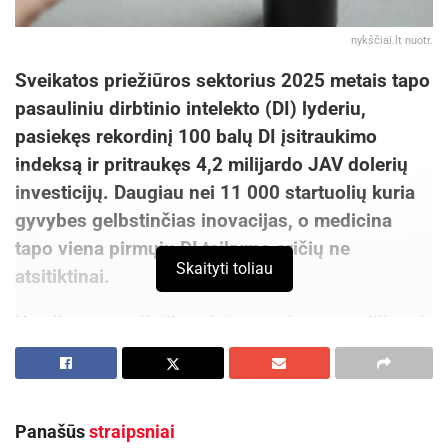
nykščiai.lt nuotr.
Sveikatos priežiūros sektorius 2025 metais tapo
pasauliniu dirbtinio intelekto (DI) lyderiu,
pasiekęs rekordinį 100 balų DI įsitraukimo
indeksą ir pritraukęs 4,2 milijardo JAV dolerių
investicijų. Daugiau nei 11 000 startuolių kuria
gyvybes gelbstinčias inovacijas, o medicina
tapo viena pirmųjų DI taikymo sričių ne
Skaityti toliau
atsitiktinai.
Kasdien pasaulio ligoninėse padaroma milijonai
rentgeno nuotraukų, MRT ir kraujo tyrimų. Tai –
tikras lobis DI algoritmams, kurie tobulėja
analizuodami nuolatinį duomenų srautą, o
Panašūs
straipsniai
Amerikos medicinos asociacijos duomenimis,