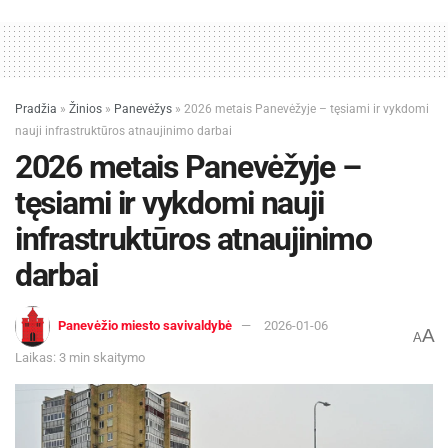
Pradžia
»
Žinios
»
Panevėžys
»
2026 metais Panevėžyje – tęsiami ir vykdomi
nauji infrastruktūros atnaujinimo darbai
2026 metais Panevėžyje –
tęsiami ir vykdomi nauji
infrastruktūros atnaujinimo
darbai
Panevėžio miesto savivaldybė
2026-01-06
A
A
Laikas: 3 min skaitymo