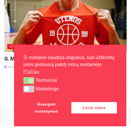
SPORTAS
Ši svetainė naudoja slapukus, kad užtikrintų
G. Matulis vėl vilkės „Juventus“ marškinėlius
jums geriausią patirtį mūsų svetainėje.
2026-07-18
Plačiau
Techniniai
Techniniai
Marketingo
Marketingo
Išsaugoti
Leisti visus
nustatymus