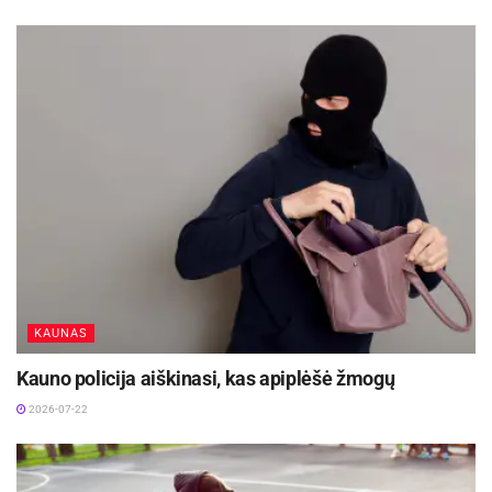
diagnostikoje, finansų vertinimuose ar
darbuotojų atrankoje, galutinį sprendimą privalo
priimti, patvirtinti ir atsakomybę prisiimti žmogus
ar organizacija, kuriai jis atstovauja.
AI detector
Žymos:
DI
KAUNAS
Kauno policija aiškinasi, kas apiplėšė žmogų
2026-07-22