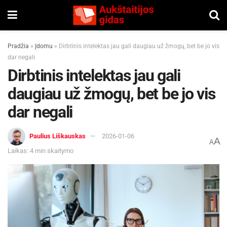
Pradžia
»
Įdomu
»
Dirbtinis intelektas jau gali daugiau už žmogų, bet be jo vis
dar negali
Dirbtinis intelektas jau gali
daugiau už žmogų, bet be jo vis
dar negali
Paulius Liškauskas
2026-01-06
A
A
Laikas: 4 min skaitymo