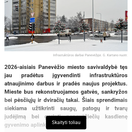
Infrastuktūros darbai Panevėžyje. G. Kartano nuotr.
2026-aisiais Panevėžio miesto savivaldybė tęs
jau pradėtus įgyvendinti infrastruktūros
atnaujinimo darbus ir pradės naujus projektus.
Mieste bus rekonstruojamos gatvės, sankryžos
bei pėsčiųjų ir dviračių takai. Šiais sprendimais
siekiama užtikrinti saugų, patogų ir tvarų
judėjimą bei gerinti panevėžiečių kasdienę
Skaityti toliau
gyvenimo aplinką.