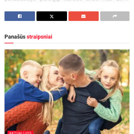
metų. Policijos sistemoje jis tarnauja nuo 1995
metų, didelę profesinės patirties dalį sukaupė
dirbdamas Policijos departamente prie Vidaus
reikalų ministerijos. Linkime sėkmingos
Panašūs
straipsniai
tarnybos naujose pareigose ir sklandaus
įsiliejimo į Utenos apskrities policijos
bendruomenę.
2026 m. sausio 2 d. atsisveikinome su tarnybą
policijoje baigusiu Utenos apskrities vyriausiojo
policijos komisariato viršininko pavaduotoju,
vyresniuoju komisaru Sauliumi Navarsku.
Daugiau nei 17 metų jis ėjo viršininko
pavaduotojo pareigas, vykdė veiklos
organizavimo ir kontrolės funkcijas. Prieš tai
dešimtmetį vadovavo Visagino policijos
AKTUALIJOS