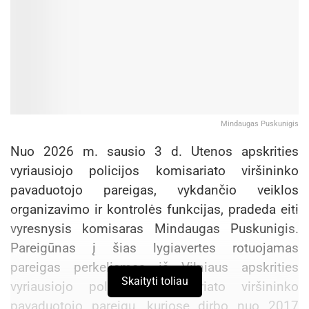
Mindaugas Puskunigis
Nuo 2026 m. sausio 3 d. Utenos apskrities
vyriausiojo policijos komisariato viršininko
pavaduotojo pareigas, vykdančio veiklos
organizavimo ir kontrolės funkcijas, pradeda eiti
vyresnysis komisaras Mindaugas Puskunigis.
Pareigūnas į šias lygiavertes rotuojamas
pareigas perkeliamas iš Vilniaus apskrities
Skaityti toliau
vyriausiojo policijos komisariato viršininko
pavaduotojo pareigų, kuriose dirbo nuo 2017