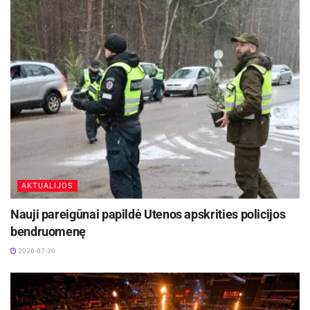
skyriuje.
Dėkojame pareigūnams už ilgametę tarnybą,
atsakomybę ir indėlį į Utenos apskrities policijos
veiklą bei linkime sėkmės naujuose
profesiniuose etapuose.
Šaltinis:
Utenos apskr. VPK
Žymos:
Milda Kunigėlienė
Mindaugas Puskunigis
AKTUALIJOS
Policija
Saulius Navarskas
Vaidotas Žilius
Nauji pareigūnai papildė Utenos apskrities policijos
bendruomenę
2026-07-20