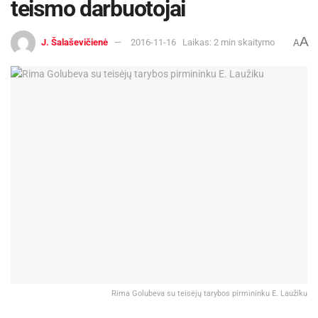
teismo darbuotojai
A
J. Šalaševičienė
2016-11-16
Laikas: 2 min skaitymo
A
Rima Golubeva su teisėjų tarybos pirmininku E. Laužiku