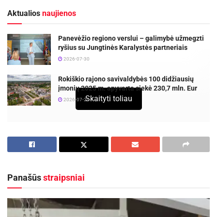
Aktualios
naujienos
Panevėžio regiono verslui – galimybė užmegzti
ryšius su Jungtinės Karalystės partneriais
2026-07-30
Rokiškio rajono savivaldybės 100 didžiausių
įmonių 2025 m. apyvarta siekė 230,7 mln. Eur
Skaityti toliau
2026-07-29
Audris Narbutas
Seniai seniai, gūdžiais 2010 m., Valstybės
kontrolė publikavo Valstybinio audito ataskaitą
Panašūs
straipsniai
tema „Smulkiojo ir vidutinio verslo plėtra“. Šiuo
tyrimu siekta išsiaiškinti, kaip galima gerinti
sąlygas smulkaus ir vidutinio verslo (SVV)