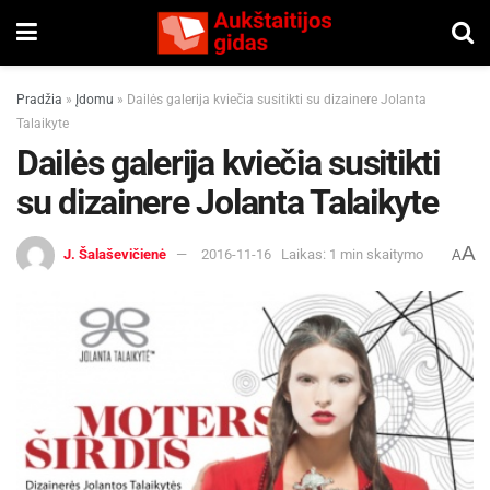
Pradžia
»
Įdomu
»
Dailės galerija kviečia susitikti su dizainere Jolanta
Talaikyte
Dailės galerija kviečia susitikti
su dizainere Jolanta Talaikyte
A
J. Šalaševičienė
2016-11-16
Laikas: 1 min skaitymo
A