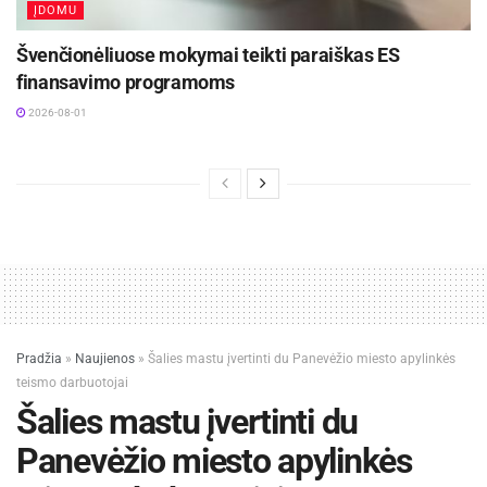
ĮDOMU
Švenčionėliuose mokymai teikti paraiškas ES
finansavimo programoms
2026-08-01
Pradžia
»
Naujienos
»
Šalies mastu įvertinti du Panevėžio miesto apylinkės
teismo darbuotojai
Šalies mastu įvertinti du
Panevėžio miesto apylinkės