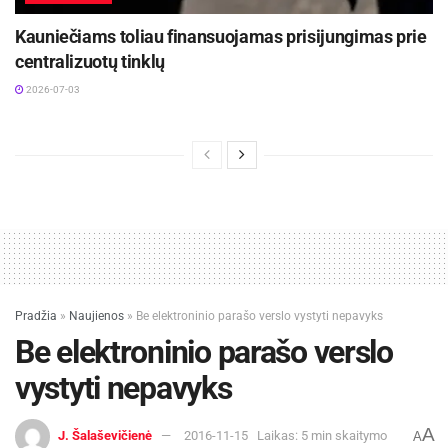
Kauniečiams toliau finansuojamas prisijungimas prie
centralizuotų tinklų
2026-07-03
Pradžia
»
Naujienos
»
Be elektroninio parašo verslo vystyti nepavyks
Be elektroninio parašo verslo
vystyti nepavyks
A
J. Šalaševičienė
2016-11-15
Laikas: 5 min skaitymo
A