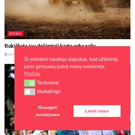
ĮDOMU
Rokiškyje jau dešimtąjį kartą vyks ralis
2026-07-29
Ši svetainė naudoja slapukus, kad užtikrintų
jums geriausią patirtį mūsų svetainėje.
Plačiau
Techniniai
Techniniai
Marketingo
Marketingo
Išsaugoti
Leisti visus
nustatymus