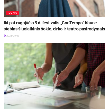
ĮDOMU
Iki pat rugpjūčio 9 d. festivalis „ConTempo“ Kaune
stebins šiuolaikinio šokio, cirko ir teatro pasirodymais
2026-08-03