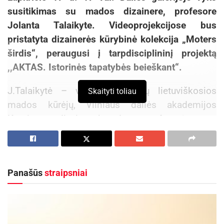
susitikimas su mados dizainere, profesore
Jolanta Talaikyte. Videoprojekcijose bus
pristatyta dizainerės kūrybinė kolekcija „Moters
širdis“, peraugusi į tarpdisciplininį projektą
,,AKTAS. Istorinės tapatybės beieškant“.
J.Talaikytė – viena garsiausių lietuviškosios
Skaityti toliau
mados kūrėjų, Vilniaus dailės akademijos
Kostiumo dizaino katedros profesorė, savo
kūryboje originaliai interpretuojanti Lietuvos
istorijos tarpsniuose besikeitusį moters
paveikslą. Kolekcija „Moters širdis“ – emocinė
Panašūs
straipsniai
kelionė laiku, kviečianti prisiminti svarbiausius
valstybės raidos etapus ir atskleidžianti lietuvės
dvasinę ir vizualinę tapatybę.