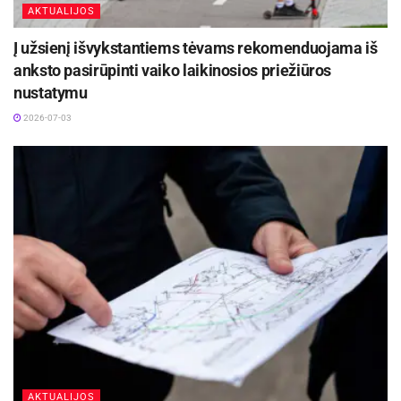
AKTUALIJOS
Į užsienį išvykstantiems tėvams rekomenduojama iš
anksto pasirūpinti vaiko laikinosios priežiūros
nustatymu
2026-07-03
AKTUALIJOS