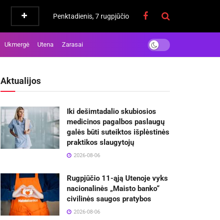
Penktadienis, 7 rugpjūčio
Ukmergė
Utena
Zarasai
Aktualijos
Iki dešimtadalio skubiosios
medicinos pagalbos paslaugų
galės būti suteiktos išplėstinės
praktikos slaugytojų
2026-08-06
Rugpjūčio 11-ąją Utenoje vyks
nacionalinės „Maisto banko“
civilinės saugos pratybos
2026-08-06