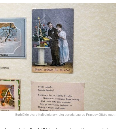
Burbiškio dvare Kalėdinių atvirukų paroda.Lauros Prascevičiūtės nuotr.