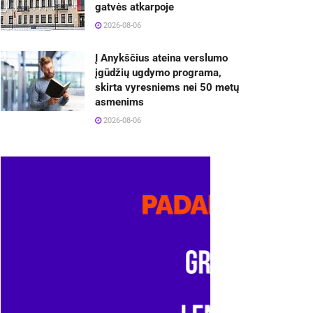
gatvės atkarpoje
2026-08-06
Į Anykščius ateina verslumo
įgūdžių ugdymo programa,
skirta vyresniems nei 50 metų
asmenims
2026-08-06