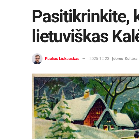
Pasitikrinkite, 
lietuviškas Kal
Paulius Liškauskas
2025-12-23
Įdomu
Kultūra