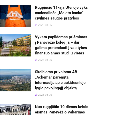
Rugpjūčio 11-ąją Utenoje vyks
nacionalinės „Maisto banko“
civilinės saugos pratybos
2026-08-06
Vyksta papildomas priėmimas
į Panevėžio kolegiją – dar
galima pretenduoti į valstybės
finansuojamas studijų vietas
2026-08-06
Skelbiama privaloma AB
„Achema“ parengta
informacija apie aukštesniojo
lygio pavojingąjį objektą
2026-08-06
Nuo rugpjūčio 10 dienos keisis
eismas Panevėžio Vakarinės