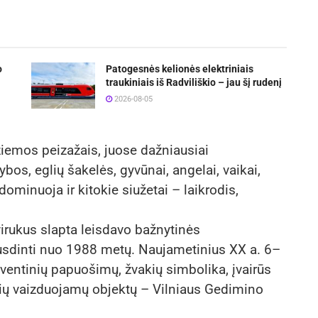
o
Patogesnės kelionės elektriniais
traukiniais iš Radviliškio – jau šį rudenį
2026-08-05
 žiemos peizažais, juose dažniausiai
os, eglių šakelės, gyvūnai, angelai, vaikai,
ominuoja ir kitokie siužetai – laikrodis,
virukus slapta leisdavo bažnytinės
spausdinti nuo 1988 metų. Naujametinius XX a. 6–
 šventinių papuošimų, žvakių simbolika, įvairūs
sių vaizduojamų objektų – Vilniaus Gedimino