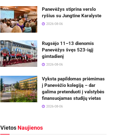
Panevėžys stiprina verslo
ryšius su Jungtine Karalyste
2026-08-06
Rugsėjo 11–13 dienomis
Panevėžys švęs 523-iąjį
gimtadienį
2026-08-06
Vyksta papildomas priėmimas
į Panevėžio kolegiją – dar
galima pretenduoti į valstybės
finansuojamas studijų vietas
2026-08-06
Vietos
Naujienos