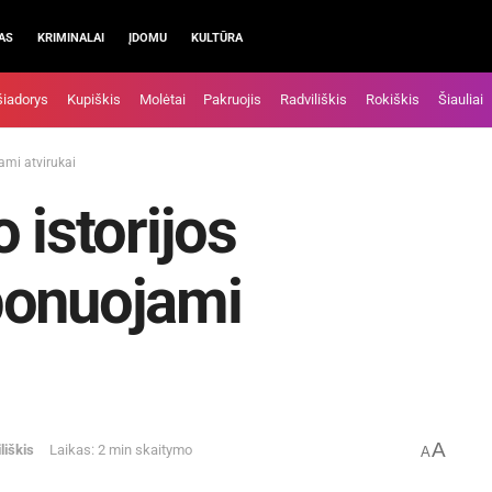
AS
KRIMINALAI
ĮDOMU
KULTŪRA
šiadorys
Kupiškis
Molėtai
Pakruojis
Radviliškis
Rokiškis
Šiauliai
ami atvirukai
 istorijos
ponuojami
A
liškis
Laikas: 2 min skaitymo
A