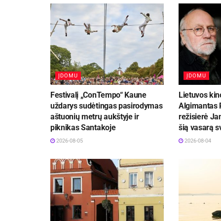
ĮDOMU
ĮDOMU
Festivalį „ConTempo“ Kaune
Lietuvos kin
uždarys sudėtingas pasirodymas
Algimantas P
aštuonių metrų aukštyje ir
režisierė Ja
piknikas Santakoje
šią vasarą 
2026-08-05
2026-08-04