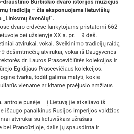
-draustinio Burbiškio dvaro istorijos muziejus
nimų tradiciją – čia eksponuojama lietuviškų
da „Linksmų švenčių!“.
štose dvaro erdvėse lankytojams pristatomi 662
 Lietuvoje bei užsienyje XX a. pr. – 9 deš.
tiniai atvirukai, vokai. Sveikinimo tradicijų raidą
1–9 dešimtmečių atvirukai, vokai iš Daugyvenės
rektorės dr. Lauros Prascevičiūtės kolekcijos ir
rėjo Egidijaus Prascevičiaus kolekcijos.
gine tvarka, todėl galima matyti, kokie
puliarūs viename ar kitame praėjusio amžiaus
. antroje pusėje – į Lietuvą jie atkeliavo iš
je išaugo panaikinus Rusijos imperijos valdžios
ai atvirukai su lietuviškais užrašais
bei Prancūzijoje, dalis jų spausdinta ir