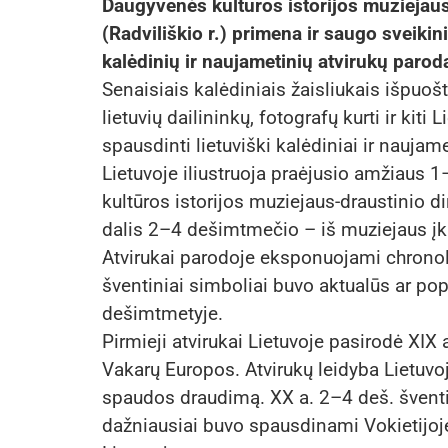
Daugyvenės kultūros istorijos muziejaus
(Radviliškio r.) primena ir saugo sveiki
kalėdinių ir naujametinių atvirukų paro
Senaisiais kalėdiniais žaisliukais išpuo
lietuvių dailininkų, fotografų kurti ir kiti
spausdinti lietuviški kalėdiniai ir naujame
Lietuvoje iliustruoja praėjusio amžiaus 
kultūros istorijos muziejaus-draustinio di
dalis 2–4 dešimtmečio – iš muziejaus įkū
Atvirukai parodoje eksponuojami chronolo
šventiniai simboliai buvo aktualūs ar po
dešimtmetyje.
Pirmieji atvirukai Lietuvoje pasirodė XIX a
Vakarų Europos. Atvirukų leidyba Lietuvo
spaudos draudimą. XX a. 2–4 deš. šventini
dažniausiai buvo spausdinami Vokietijoje 