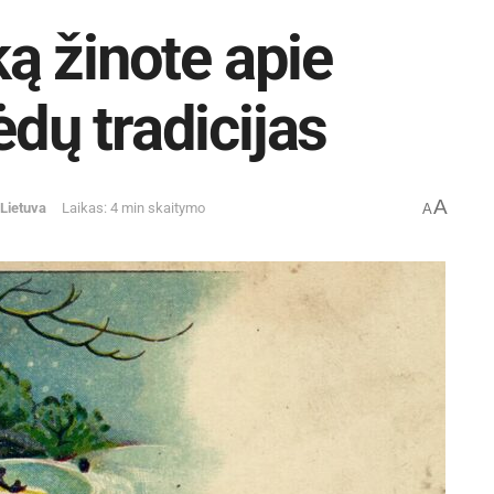
ką žinote apie
ėdų tradicijas
A
Lietuva
Laikas: 4 min skaitymo
A