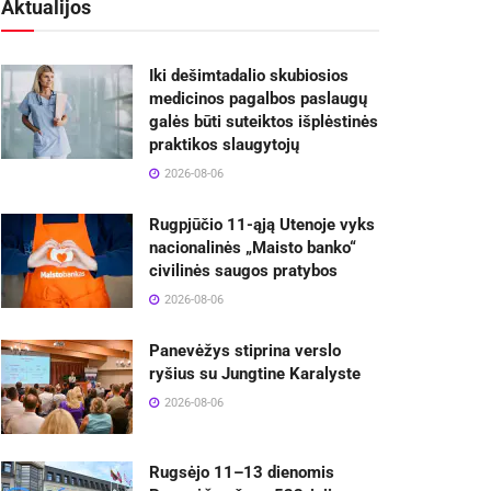
Aktualijos
Iki dešimtadalio skubiosios
medicinos pagalbos paslaugų
galės būti suteiktos išplėstinės
praktikos slaugytojų
2026-08-06
Rugpjūčio 11-ąją Utenoje vyks
nacionalinės „Maisto banko“
civilinės saugos pratybos
2026-08-06
Panevėžys stiprina verslo
ryšius su Jungtine Karalyste
2026-08-06
Rugsėjo 11–13 dienomis