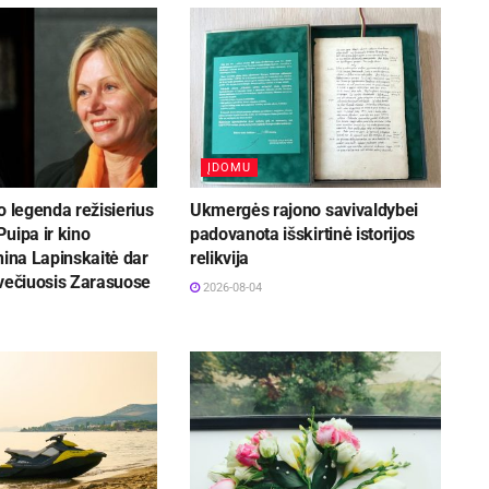
ĮDOMU
o legenda režisierius
Ukmergės rajono savivaldybei
uipa ir kino
padovanota išskirtinė istorijos
nina Lapinskaitė dar
relikvija
svečiuosis Zarasuose
2026-08-04