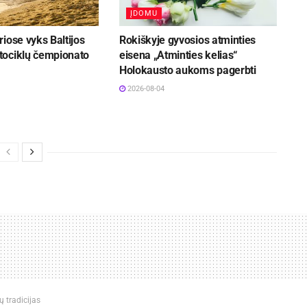
ĮDOMU
iose vyks Baltijos
Rokiškyje gyvosios atminties
ociklų čempionato
eisena „Atminties kelias“
Holokausto aukoms pagerbti
2026-08-04
ų tradicijas