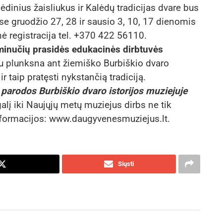
ėdinius žaisliukus ir Kalėdų tradicijas dvare bus
 gruodžio 27, 28 ir sausio 3, 10, 17 dienomis
nė registracija tel. +370 422 56110.
minučių prasidės edukacinės dirbtuvės
u plunksna ant žiemiško Burbiškio dvaro
r taip pratęsti nykstančią tradiciją.
ų parodos Burbiškio dvaro istorijos muziejuje
galį iki Naujųjų metų muziejus dirbs ne tik
informacijos: www.daugyvenesmuziejus.lt.
Siųsti