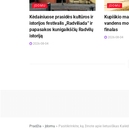
ĮDOMU
ĮDOMU
Kėdainiuose prasidės kultūros ir
Kupiškio mar
istorijos festivalis „Radviliada“ ir
vandens mot
papasakos kunigaikščių Radvilų
finalas
istoriją
2026-08-04
2026-08-04
Pradžia
»
Įdomu
»
Pasitikrinkite, ką žinote apie lietuviškas Kalėd