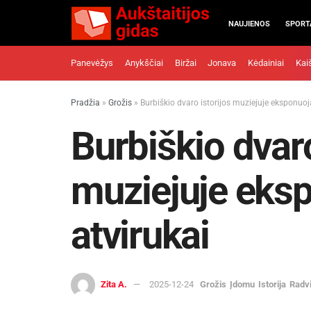
NAUJIENOS
SPORT
Panevėžys
Anykščiai
Biržai
Jonava
Kėdainiai
Kai
Pradžia
»
Grožis
»
Burbiškio dvaro istorijos muziejuje eksponuoj
Burbiškio dvaro
muziejuje eks
atvirukai
Zita A.
2025-12-24
Grožis
Įdomu
Istorija
Radvi