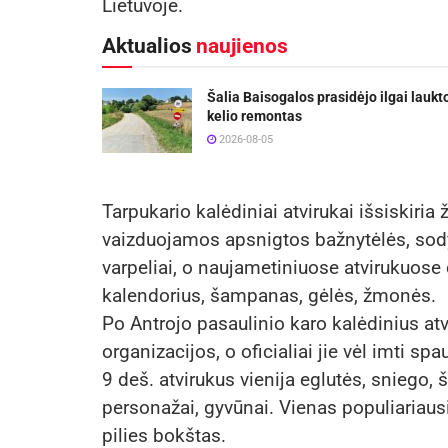
Lietuvoje.
Aktualios
naujienos
Šalia Baisogalos prasidėjo ilgai laukt
kelio remontas
2026-08-05
Tarpukario kalėdiniai atvirukai išsiskiria
vaizduojamos apsnigtos bažnytėlės, sodyb
varpeliai, o naujametiniuose atvirukuose d
kalendorius, šampanas, gėlės, žmonės.
Po Antrojo pasaulinio karo kalėdinius at
organizacijos, o oficialiai jie vėl imti 
9 deš. atvirukus vienija eglutės, sniego,
personažai, gyvūnai. Vienas populiariau
pilies bokštas.