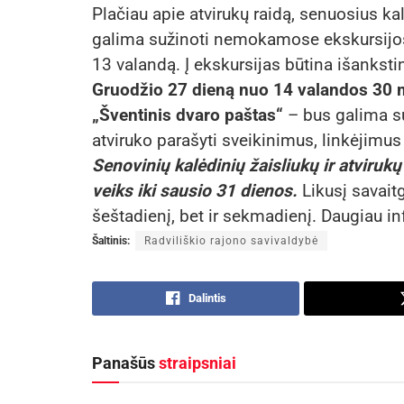
Plačiau apie atvirukų raidą, senuosius kal
galima sužinoti nemokamose ekskursijose
13 valandą. Į ekskursijas būtina išanksti
Gruodžio 27 dieną nuo 14 valandos 30 
„Šventinis dvaro paštas“
– bus galima s
atviruko parašyti sveikinimus, linkėjimus i
Senovinių kalėdinių žaisliukų ir atviruk
veiks iki sausio 31 dienos.
Likusį savait
šeštadienį, bet ir sekmadienį. Daugiau 
Šaltinis:
Radviliškio rajono savivaldybė
Dalintis
Panašūs
straipsniai