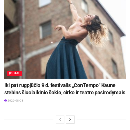
ĮDOMU
Iki pat rugpjūčio 9 d. festivalis „ConTempo“ Kaune
stebins šiuolaikinio šokio, cirko ir teatro pasirodymais
2026-08-03