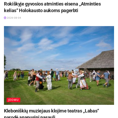
Rokiškyje gyvosios atminties eisena „Atminties
kelias“ Holokausto aukoms pagerbti
2026-08-04
ĮDOMU
Kleboniškių muziejaus klojime teatras „Labas“
parodė anapusinį pasaulį