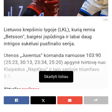
LKL
Lietuvos krepšinio lygoje (LKL), kurią remia
„Betsson“, baigėsi įspūdinga ir labai daug
intrigos sukėlusi pusfinalio serija.
Utenos „Juventus“ komanda namuose 103:90
(25:23, 30:13, 23:34, 25:20) apgynė tvirtovę nuo
Klaipėdos „Neptūno“ ir taip serijoje triumfavo
3:1.
Skaityti toliau
Aktualios
naujienos
Savaitgalį geriausi Lietuvos slalomo meistrai
rinksis Zarasuose