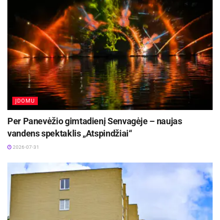
ĮDOMU
Per Panevėžio gimtadienį Senvagėje – naujas
vandens spektaklis „Atspindžiai“
2026-07-31