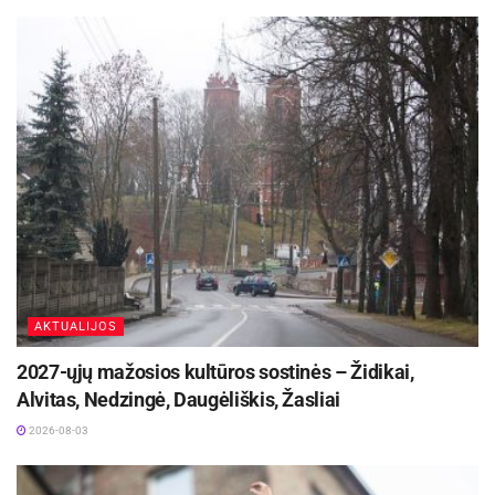
AKTUALIJOS
2027-ųjų mažosios kultūros sostinės – Židikai,
Alvitas, Nedzingė, Daugėliškis, Žasliai
2026-08-03