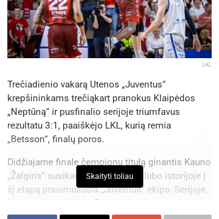
LKL
Trečiadienio vakarą Utenos „Juventus“
krepšininkams trečiąkart pranokus Klaipėdos
„Neptūną“ ir pusfinalio serijoje triumfavus
rezultatu 3:1, paaiškėjo LKL, kurią remia
„Betsson“, finalų poros.
Didžiajame finale čempionų titulą ginantis Kauno
„Žalgiris“ susikaus su pirmąsyk klubo istorijoje į
Skaityti toliau
šį etapą prasimušusia „Juventus“ ekipa. Serijoje,
kuri startuos birželio 7 d.
(sekmadienį), žalgiriečiai turės namų pranašumą,