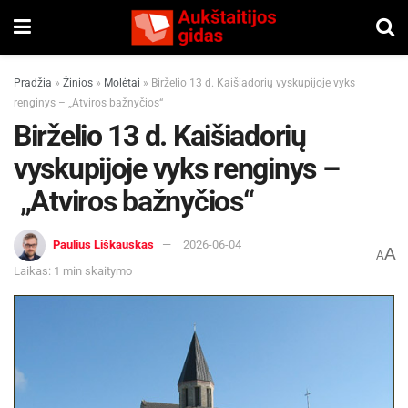
Pradžia
»
Žinios
»
Molėtai
»
Birželio 13 d. Kaišiadorių vyskupijoje vyks
renginys – „Atviros bažnyčios“
Birželio 13 d. Kaišiadorių
vyskupijoje vyks renginys –
„Atviros bažnyčios“
Paulius Liškauskas
2026-06-04
A
A
Laikas: 1 min skaitymo