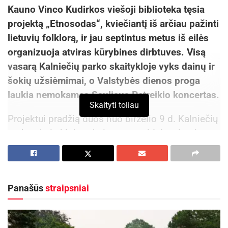
Kauno Vinco Kudirkos viešoji biblioteka tęsia
projektą „Etnosodas“, kviečiantį iš arčiau pažinti
lietuvių folklorą, ir jau septintus metus iš eilės
organizuoja atviras kūrybines dirbtuves. Visą
vasarą Kalniečių parko skaitykloje vyks dainų ir
šokių užsiėmimai, o Valstybės dienos proga
laukia nemokamas Sauliaus Petreikio koncertas.
Skaityti toliau
Projektui pradžią duos nuo birželio 9 d. Kalniečių
parko skaitykloje vyksiantys pasidainavimai.
Antradieniais 18 val. dainavimo dirbtuves ves
ansamblis „Kadujo“ ir jo vadovė etnomuzikologė
Laura Lukenskienė. Užsiėmimų dalyviai bus
Panašūs
straipsniai
kviečiami dainuoti tiek senąsias, tiek naujesnes
tėvų ir senelių mėgtas dainas, mokytis giedoti į
UNESCO reprezentatyvų žmonijos nematerialaus