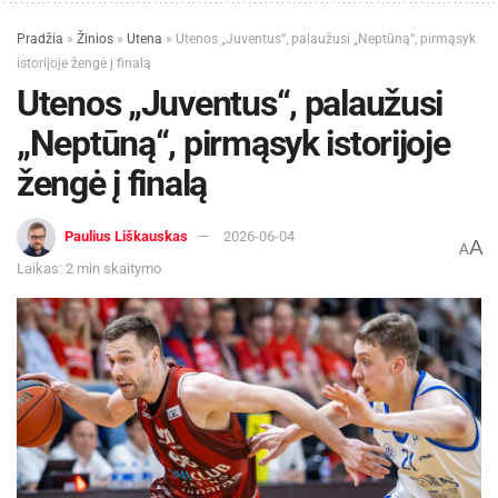
Pradžia
»
Žinios
»
Utena
»
Utenos „Juventus“, palaužusi „Neptūną“, pirmąsyk
istorijoje žengė į finalą
Utenos „Juventus“, palaužusi
„Neptūną“, pirmąsyk istorijoje
žengė į finalą
Paulius Liškauskas
2026-06-04
A
A
Laikas: 2 min skaitymo