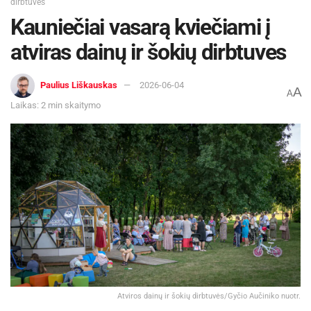
dirbtuves
Kauniečiai vasarą kviečiami į
atviras dainų ir šokių dirbtuves
Paulius Liškauskas
2026-06-04
A
A
Laikas: 2 min skaitymo
Atviros dainų ir šokių dirbtuvės/Gyčio Aučiniko nuotr.