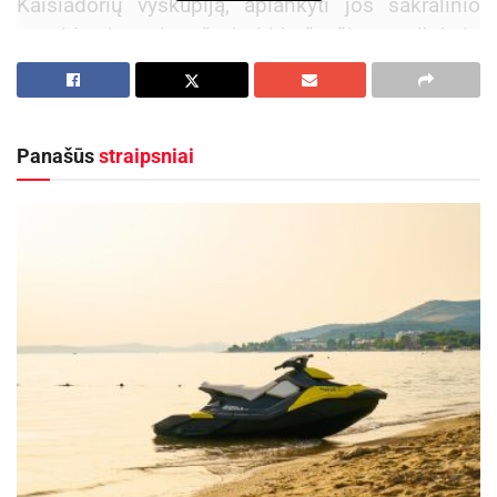
Kaišiadorių vyskupiją, aplankyti jos sakralinio
paveldo vietas ir pažvelgti į bažnyčias ne tik kaip
į maldos namus, bet ir kaip į gyvą Lietuvos
istorijos, kultūros bei bendruomeninio gyvenimo
dalį.
Panašūs
straipsniai
Aktualios
naujienos
Ukmergės rajono savivaldybei padovanota
išskirtinė istorijos relikvija
2026-08-04
Kėdainiuose prasidės kultūros ir istorijos
festivalis „Radviliada“ ir papasakos kunigaikščių
Radvilų istoriją
2026-08-04
Lankytojai galės užeiti, apžiūrėti bažnyčias,