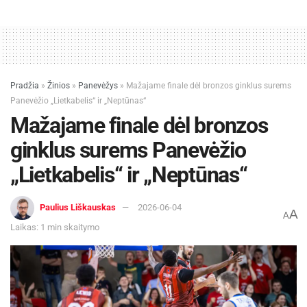
Pradžia
»
Žinios
»
Panevėžys
»
Mažajame finale dėl bronzos ginklus surems
Panevėžio „Lietkabelis“ ir „Neptūnas“
Mažajame finale dėl bronzos
ginklus surems Panevėžio
„Lietkabelis“ ir „Neptūnas“
Paulius Liškauskas
2026-06-04
A
A
Laikas: 1 min skaitymo