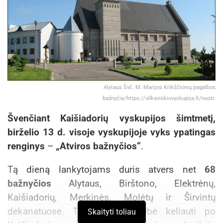
Alytaus Švč. M. Marijos Krikščionių pagalbos
bažnyčia/https://vilkaviskiovyskupija.lt/nuotr.
Švenčiant Kaišiadorių vyskupijos šimtmetį,
birželio 13 d. visoje vyskupijoje vyks ypatingas
renginys
–
„Atviros bažnyčios“
.
Tą dieną lankytojams duris atvers net
68
bažnyčios
Alytaus, Birštono, Elektrėnų,
Kaišiadorių, Merkinės, Molėtų ir Širvintų
dekanatuose. Tai reta galimybė keliauti po
Skaityti toliau