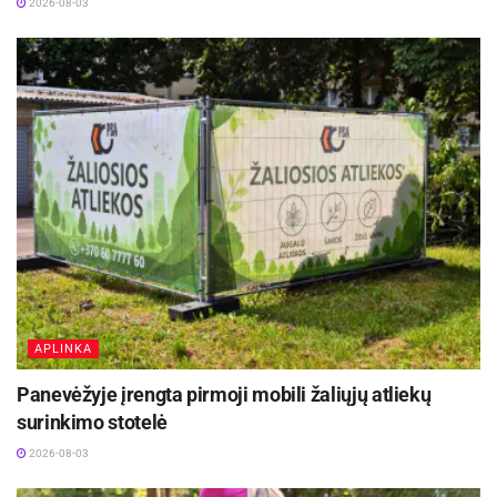
2026-08-03
aisiais „Lietkabeliui“ patekus į finalą, trečiąja
vieta tenkinosi „Žalgiris“.
Šiame sezone komandos tarpusavyje kovėsi
penkis kartus. Tris dvikovas laimėjo
klaipėdiečiai, o likusias dvi, įskaitant ir Citadele
KMT bronzinį finalą, – panevėžiečiai.
Visas didžiojo ir mažojo finalų dvikovas
tiesiogiai transliuos BTV ir TeliaPlay.
APLINKA
Šaltinis:
LKL
Panevėžyje įrengta pirmoji mobili žaliųjų atliekų
surinkimo stotelė
Žymos:
Krepšinis
LKL
Panevėžio „Lietkabelis“
2026-08-03