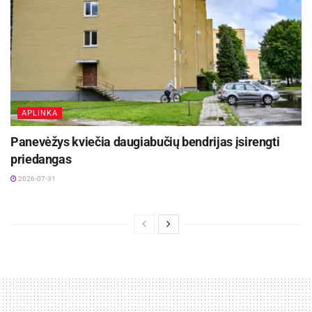
APLINKA
Panevėžys kviečia daugiabučių bendrijas įsirengti
priedangas
2026-07-31