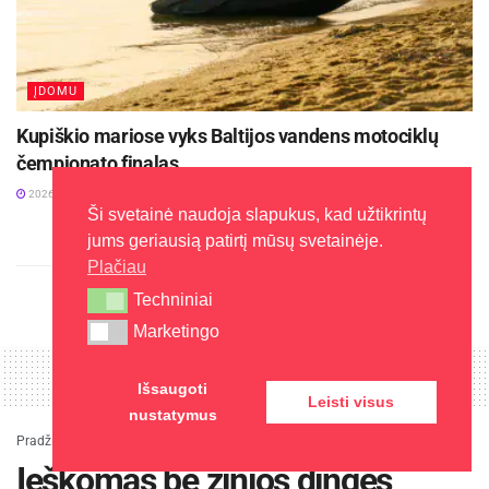
ĮDOMU
Kupiškio mariose vyks Baltijos vandens motociklų
čempionato finalas
2026-08-04
Ši svetainė naudoja slapukus, kad užtikrintų
jums geriausią patirtį mūsų svetainėje.
Plačiau
Techniniai
Techniniai
Marketingo
Marketingo
Išsaugoti
Leisti visus
nustatymus
Pradžia
»
Žinios
»
Kaunas
»
Ieškomas be žinios dingęs vyras
Ieškomas be žinios dingęs