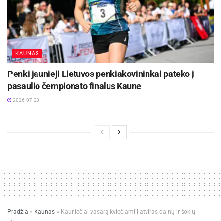
Šaltinis:
LKL
Žymos:
Krepšinis
LKL
Utenos „Juventus“
KAUNAS
Penki jaunieji Lietuvos penkiakovininkai pateko į
pasaulio čempionato finalus Kaune
2026-07-28
Pradžia
»
Kaunas
»
Kauniečiai vasarą kviečiami į atviras dainų ir šokių