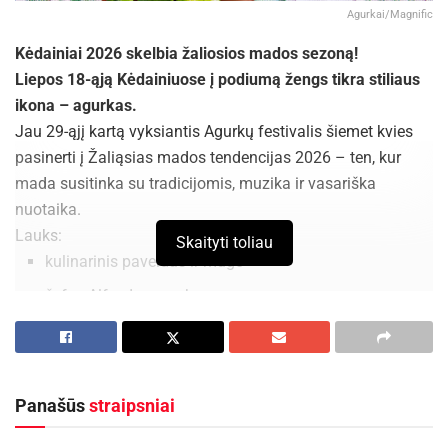
Agurkai/Magnific
Kėdainiai 2026 skelbia žaliosios mados sezoną!
Liepos 18-ąją Kėdainiuose į podiumą žengs tikra stiliaus
ikona – agurkas.
Jau 29-ąjį kartą vyksiantis Agurkų festivalis šiemet kvies
pasinerti į Žaliąsias mados tendencijas 2026 – ten, kur
mada susitinka su tradicijomis, muzika ir vasariška
nuotaika.
Lauks:
Skaityti toliau
kulinarinis paveldas ir mugė
šefas Alfas Ivanauskas
batutų sala ir pramogos šeimoms
senovinių automobilių bei kitų transporto priemonių
paroda
Panašūs
straipsniai
Natalija Bunkė, Anyanya ir Kitava su gyvo garso