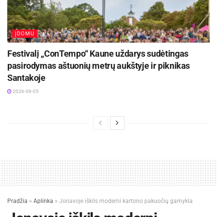
ĮDOMU
Festivalį „ConTempo“ Kaune uždarys sudėtingas
pasirodymas aštuonių metrų aukštyje ir piknikas
Santakoje
2026-08-05
Pradžia
»
Aplinka
»
Jonavoje iškils moderni kartono pakuočių gamykla