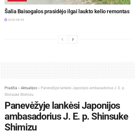
Šalia Baisogalos prasidėjo ilgai laukto kelio remontas
2026-08-05
Pradžia
»
Aktualijos
»
Panevėžyje lankėsi Japonijos ambasadorius J. E. p.
Shinsuke Shimizu
Panevėžyje lankėsi Japonijos
ambasadorius J. E. p. Shinsuke
Shimizu