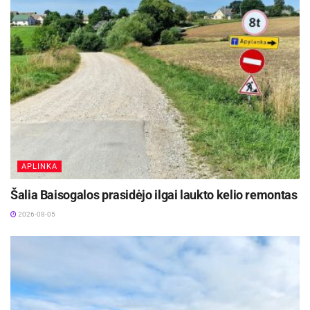
dialogą bei reguliariai keistis informacija apie
projekto eigą.
Šaltinis:
Radviliškio rajono savivaldybė
APLINKA
Šalia Baisogalos prasidėjo ilgai laukto kelio remontas
2026-08-05