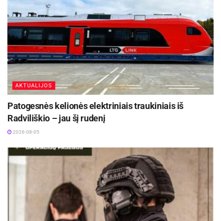
AKTUALIJOS
Patogesnės kelionės elektriniais traukiniais iš
Radviliškio – jau šį rudenį
2026-08-05