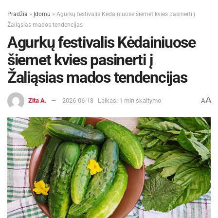
Pradžia
»
Įdomu
»
Agurkų festivalis Kėdainiuose šiemet kvies pasinerti į
Žaliąsias mados tendencijas
Agurkų festivalis Kėdainiuose
šiemet kvies pasinerti į
Žaliąsias mados tendencijas
A
Zita A.
2026-06-18
Laikas: 1 min skaitymo
A