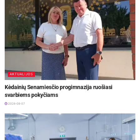
AKTUALIJOS
Kėdainių Senamiesčio progimnazija ruošiasi
svarbiems pokyčiams
2026-08-07