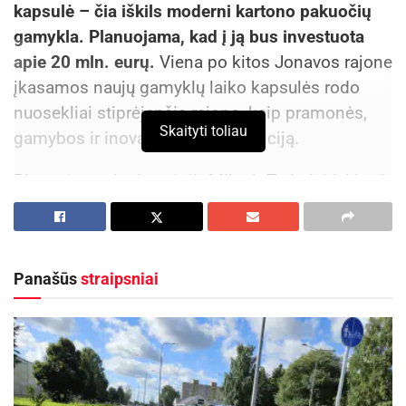
kapsulė – čia iškils moderni kartono pakuočių
gamykla. Planuojama, kad į ją bus investuota
apie 20 mln. eurų.
Viena po kitos Jonavos rajone
įkasamos naujų gamyklų laiko kapsulės rodo
nuosekliai stiprėjančią rajono, kaip pramonės,
Skaityti toliau
gamybos ir inovacijų centro, poziciją.
Planuojama, kad naujoji „Miko ir Tado leidyklos“
gamykla apims visą kartono pakuočių gamybos
procesą – nuo dizaino paruošimo ir spaudos iki
kirtimo, klijavimo bei pakavimo. Čia bus
Panašūs
straipsniai
gaminamos standartinės ir individualizuotos
kartono pakuotės, skirtos maisto, kosmetikos,
farmacijos, vyno ir kitų gėrimų sektoriams.
„Jonavoje viena po kitos įkasamos naujų verslo
projektų kapsulės. Tai labai aiškus ženklas, kad