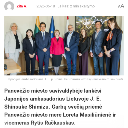
A
Zita A.
2026-06-18
Laikas: 2 min skaitymo
A
Japonijos ambasadoriaus J. E. p. Shinsuke Shimizu vizitas/Panevėžio m.sav.nuotr.
Panevėžio miesto savivaldybėje lankėsi
Japonijos ambasadorius Lietuvoje J. E.
Shinsuke Shimizu. Garbų svečią priėmė
Panevėžio miesto merė Loreta Masiliūnienė ir
vicemeras Rytis Račkauskas.