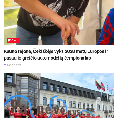
ĮDOMU
Kauno rajone, Čekiškėje vyks 2028 metų Europos ir
pasaulio greičio automodelių čempionatas
2026-08-07