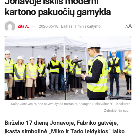
Jonavoje iškils moderni
kartono pakuočių gamykla
A
Zita A.
2026-06-18
Laikas: 1 min skaitymo
A
Kalba Jonavos rajono savivaldybės meras Mindaugas Sinkevičius/G. Mockutės-
Zgirskienės nuotr.
Birželio 17 dieną Jonavoje, Fabriko gatvėje,
įkasta simbolinė „Miko ir Tado leidyklos“ laiko