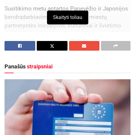
Susitikimo metu aptartos Panevėžio ir Japonijos
bendradarbiavimo perspektyvos, miestų
Skaityti toliau
partnerystės iniciatyvos, kultūriniai ir švietimo
mainai bei ateities bendrų projektų perspektyvos.
Aktualios
naujienos
Rugsėjį nemokamai „Lietuvos draudimas“
Panašūs
straipsniai
draudžia visus Lietuvos moksleivius nuo
nelaimingų atsitikimų kelyje
2026-08-09
„Globalūs Zarasai“ subūrė kraštiečius iš įvairių
pasaulio kampelių
2026-08-08
„Šiemet minimos Lietuvos ir Japonijos
diplomatinių santykių 35-osios metinės primena,