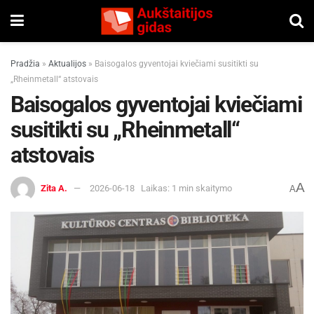
Pradžia
»
Aktualijos
»
Baisogalos gyventojai kviečiami susitikti su
„Rheinmetall“ atstovais
Baisogalos gyventojai kviečiami
susitikti su „Rheinmetall“
atstovais
A
Zita A.
2026-06-18
Laikas: 1 min skaitymo
A