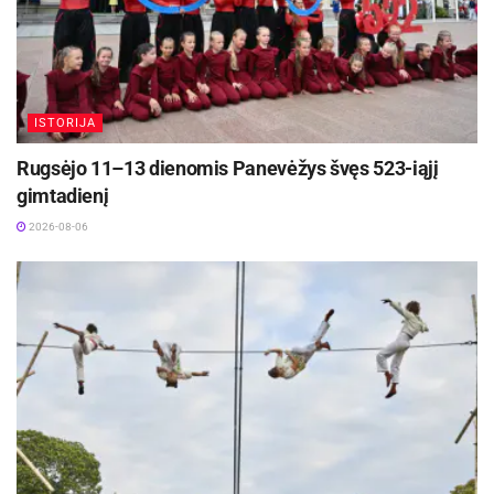
ISTORIJA
Rugsėjo 11–13 dienomis Panevėžys švęs 523-iąjį
gimtadienį
2026-08-06