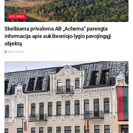
APLINKA
Skelbiama privaloma AB „Achema“ parengta
informacija apie aukštesniojo lygio pavojingąjį
objektą
2026-08-06