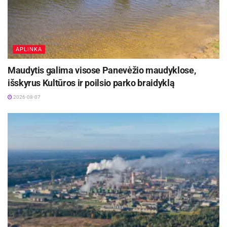
Sinkevičius.
Pastaruoju metu Jonavos rajone pradėti keli
reikšmingi verslo plėtros projektai – nuo
APLINKA
biotechnologijų iki medienos pramonės.
Maudytis galima visose Panevėžio maudyklose,
Šaltinis:
Jonavos rajono savivaldybė
išskyrus Kultūros ir poilsio parko braidyklą
2026-08-07