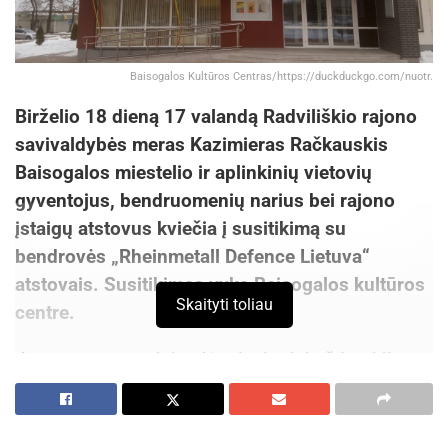
Baisogalos Kultūros Centras/https://duckduckgo.com/nuotr.
Birželio 18 dieną 17 valandą Radviliškio rajono
savivaldybės meras Kazimieras Račkauskis
Baisogalos miestelio ir aplinkinių vietovių
gyventojus, bendruomenių narius bei rajono
įstaigų atstovus kviečia į susitikimą su
bendrovės „Rheinmetall Defence Lietuva“
atstovais. Susitikimas vyks Baisogalos kultūros
Skaityti toliau
centre.
Jo metu gyventojai galės tiesiogiai užduoti jiems
rūpimus klausimus, daugiau sužinoti apie
projekto eigą, būsimos gamyklos veiklą ir darbo
galimybes.