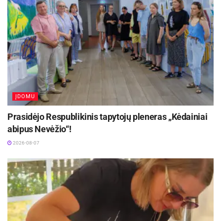
ĮDOMU
Prasidėjo Respublikinis tapytojų pleneras „Kėdainiai
abipus Nevėžio“!
2026-08-07