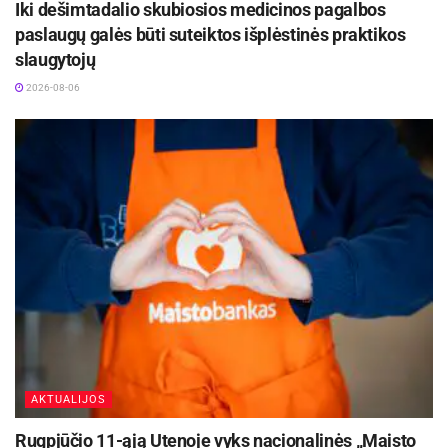
Iki dešimtadalio skubiosios medicinos pagalbos
bendruomeninių ryšių tarp Lietuvos ir Japonijos
paslaugų galės būti suteiktos išplėstinės praktikos
stiprinimo pavyzdžiu.
slaugytojų
Šaltinis:
Panevėžio miesto savivaldybė
2026-08-06
AKTUALIJOS
Rugpjūčio 11-ąją Utenoje vyks nacionalinės „Maisto