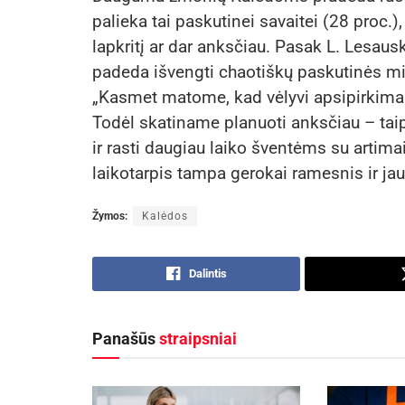
palieka tai paskutinei savaitei (28 proc.
lapkritį ar dar anksčiau. Pasak L. Lesau
padeda išvengti chaotiškų paskutinės min
„Kasmet matome, kad vėlyvi apsipirkimai 
Todėl skatiname planuoti anksčiau – taip
ir rasti daugiau laiko šventėms su artima
laikotarpis tampa gerokai ramesnis ir jau
Žymos:
Kalėdos
Dalintis
Panašūs
straipsniai