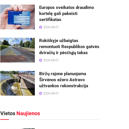
Europos sveikatos draudimo
kortelę gali pakeisti
sertifikatas
2026-08-07
Rokiškyje užbaigtas
remontuoti Respublikos gatvės
dviračių ir pėsčiųjų takas
2026-08-07
Biržų rajone planuojama
Širvėnos ežero Astravo
užtvankos rekonstrukcija
2026-08-07
Vietos
Naujienos