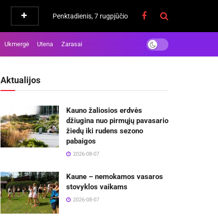
Penktadienis, 7 rugpjūčio
Ukmergė
Utena
Zarasai
Aktualijos
Kauno žaliosios erdvės
džiugina nuo pirmųjų pavasario
žiedų iki rudens sezono
pabaigos
2026-08-07
Kaune – nemokamos vasaros
stovyklos vaikams
2026-08-07