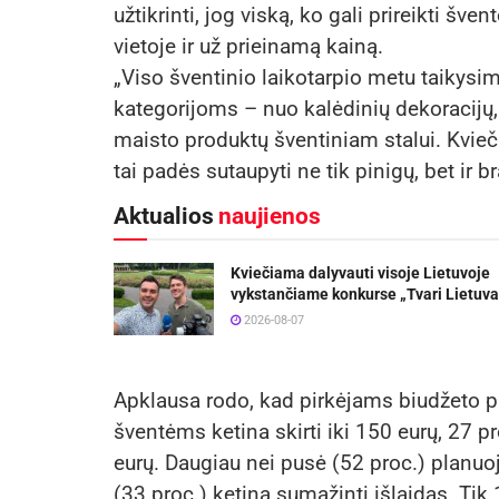
užtikrinti, jog viską, ko gali prireikti šve
vietoje ir už prieinamą kainą.
„Viso šventinio laikotarpio metu taikysi
kategorijoms – nuo kalėdinių dekoracijų, 
maisto produktų šventiniam stalui. Kvie
tai padės sutaupyti ne tik pinigų, bet ir b
Aktualios
naujienos
Kviečiama dalyvauti visoje Lietuvoje
vykstančiame konkurse „Tvari Lietuva
2026-08-07
Apklausa rodo, kad pirkėjams biudžeto pl
šventėms ketina skirti iki 150 eurų, 27 p
eurų. Daugiau nei pusė (52 proc.) planuoja 
(33 proc.) ketina sumažinti išlaidas. Tik 