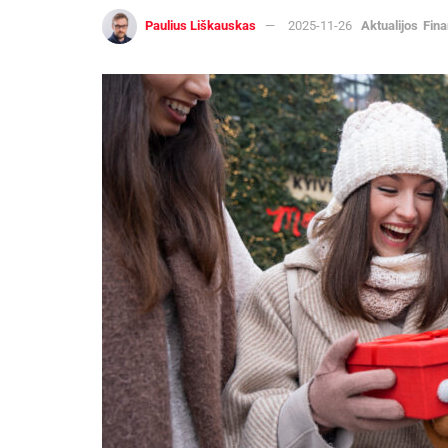
Paulius Liškauskas
2025-11-26
Aktualijos
Fina