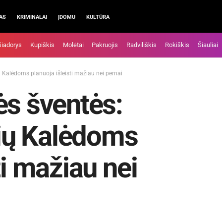
AS
KRIMINALAI
ĮDOMU
KULTŪRA
šiadorys
Kupiškis
Molėtai
Pakruojis
Radviliškis
Rokiškis
Šiauliai
ių Kalėdoms planuoja išleisti mažiau nei pernai
ės šventės:
uvių Kalėdoms
ti mažiau nei