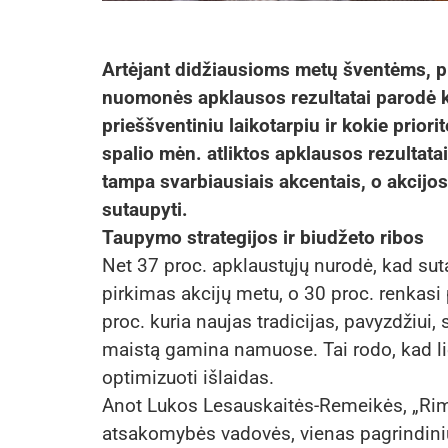
Artėjant didžiausioms metų šventėms, pr
nuomonės apklausos rezultatai parodė kai
prieššventiniu laikotarpiu ir kokie prio
spalio mėn. atliktos apklausos rezultat
tampa svarbiausiais akcentais, o akcijos
sutaupyti.
Taupymo strategijos ir biudžeto ribos
Net 37 proc. apklaustųjų nurodė, kad sut
pirkimas akcijų metu, o 30 proc. renkasi 
proc. kuria naujas tradicijas, pavyzdžiui,
maistą gamina namuose. Tai rodo, kad li
optimizuoti išlaidas.
Anot Lukos Lesauskaitės-Remeikės, „Rimi 
atsakomybės vadovės, vienas pagrindinių 