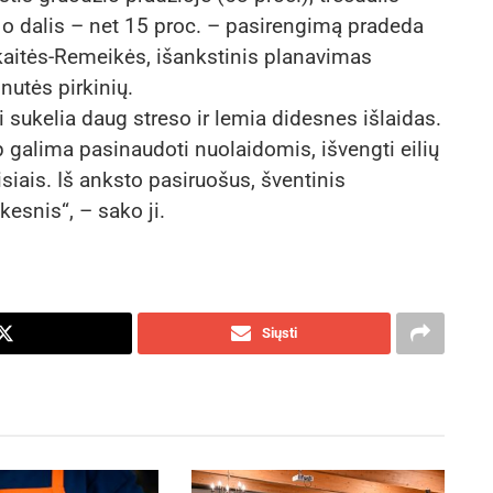
), o dalis – net 15 proc. – pasirengimą pradeda
skaitės-Remeikės, išankstinis planavimas
utės pirkinių.
sukelia daug streso ir lemia didesnes išlaidas.
 galima pasinaudoti nuolaidomis, išvengti eilių
isiais. Iš anksto pasiruošus, šventinis
kesnis“, – sako ji.
Siųsti