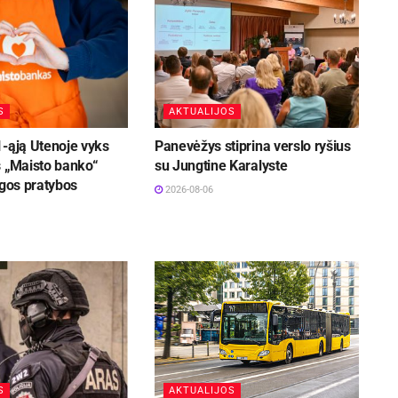
S
AKTUALIJOS
1-ąją Utenoje vyks
Panevėžys stiprina verslo ryšius
s „Maisto banko“
su Jungtine Karalyste
ugos pratybos
2026-08-06
S
AKTUALIJOS