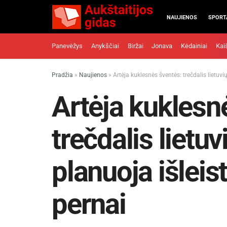
NAUJIENOS
SPORT
Panevėžys
Anykščiai
Biržai
Jonava
Kėdainiai
Kai
Pradžia
»
Naujienos
»
Artėja kuklesnės šventės: trečdalis lietuv
Artėja kuklesn
trečdalis liet
planuoja išleis
pernai