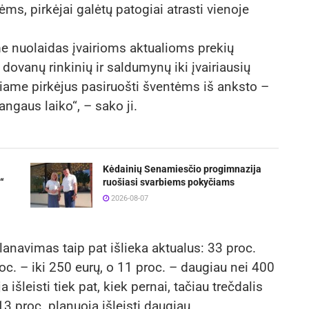
ntėms, pirkėjai galėtų patogiai atrasti vienoje
me nuolaidas įvairioms aktualioms prekių
dovanų rinkinių ir saldumynų iki įvairiausių
čiame pirkėjus pasiruošti šventėms iš anksto –
rangaus laiko“, – sako ji.
Kėdainių Senamiesčio progimnazija
“
ruošiasi svarbiems pokyčiams
2026-08-07
anavimas taip pat išlieka aktualus: 33 proc.
roc. – iki 250 eurų, o 11 proc. – daugiau nei 400
išleisti tiek pat, kiek pernai, tačiau trečdalis
13 proc. planuoja išleisti daugiau.