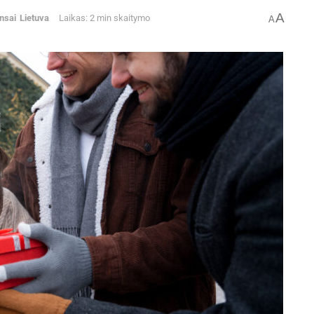
A
nsai
Lietuva
Laikas: 2 min skaitymo
A