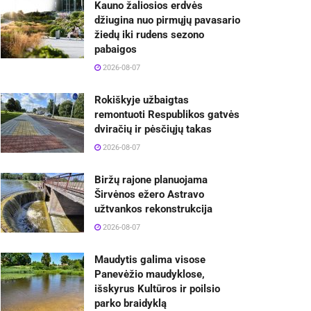
Kauno žaliosios erdvės
džiugina nuo pirmųjų pavasario
žiedų iki rudens sezono
pabaigos
2026-08-07
Rokiškyje užbaigtas
remontuoti Respublikos gatvės
dviračių ir pėsčiųjų takas
2026-08-07
Biržų rajone planuojama
Širvėnos ežero Astravo
užtvankos rekonstrukcija
2026-08-07
Maudytis galima visose
Panevėžio maudyklose,
išskyrus Kultūros ir poilsio
parko braidyklą