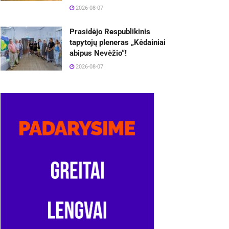
2026-08-07
Prasidėjo Respublikinis
tapytojų pleneras „Kėdainiai
abipus Nevėžio“!
2026-08-07