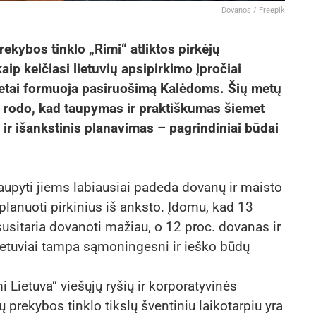
Dovanos / Freepik
ekybos tinklo „Rimi“ atliktos pirkėjų
p keičiasi lietuvių apsipirkimo įpročiai
ritetai formuoja pasiruošimą Kalėdoms. Šių metų
ai rodo, kad taupymas ir praktiškumas šiemet
 ir išankstinis planavimas – pagrindiniai būdai
aupyti jiems labiausiai padeda dovanų ir maisto
planuoti pirkinius iš anksto. Įdomu, kad 13
 susitaria dovanoti mažiau, o 12 proc. dovanas ir
etuviai tampa sąmoningesni ir ieško būdų
Lietuva“ viešųjų ryšių ir korporatyvinės
prekybos tinklo tikslų šventiniu laikotarpiu yra