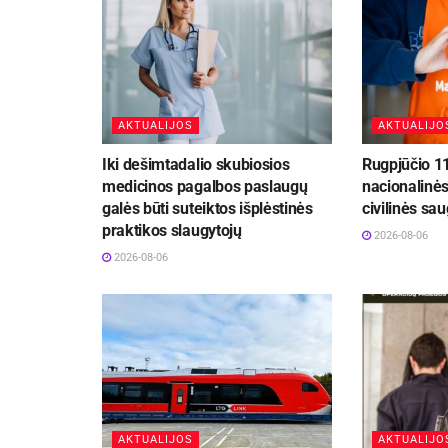
AKTUALIJOS
AKTUALIJO
Iki dešimtadalio skubiosios
Rugpjūčio 1
medicinos pagalbos paslaugų
nacionalinė
galės būti suteiktos išplėstinės
civilinės sa
praktikos slaugytojų
2026-08-06
2026-08-06
AKTUALIJOS
AKTUALIJO