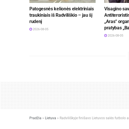
Patogesnės kelionės elektriniais
Visagino sav
traukiniais iš Radviliškio – jau šį
Antiteroristi
rudenį
„Aras“ organ
pratybas „B
2026-08-05
2026-08-05
Pradžia
»
Lietuva
»
Radviliškyje finišavo Lietuvos salės futbolo 