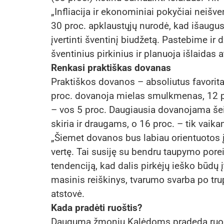
„Infliacija ir ekonominiai pokyčiai neiš
30 proc. apklaustųjų nurodė, kad išaugusi 
įvertinti šventinį biudžetą. Pastebime i
šventinius pirkinius ir planuoja išlaidas 
Renkasi praktiškas dovanas
Praktiškos dovanos – absoliutus favorita
proc. dovanoja mielas smulkmenas, 12 pr
– vos 5 proc. Daugiausia dovanojama šei
skiria ir draugams, o 16 proc. – tik vaik
„Šiemet dovanos bus labiau orientuotos 
vertę. Tai susiję su bendru taupymo porei
tendenciją, kad dalis pirkėjų ieško būdų 
masinis reiškinys, tvarumo svarba po tru
atstovė.
Kada pradėti ruoštis?
Dauguma žmonių Kalėdoms pradeda ruoštis