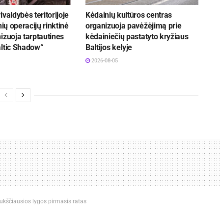
ivaldybės teritorijoje
Kėdainių kultūros centras
nių operacijų rinktinė
organizuoja pavėžėjimą prie
izuoja tarptautines
kėdainiečių pastatyto kryžiaus
altic Shadow“
Baltijos kelyje
2026-08-05
aukščiausios lygos pirmasis ratas