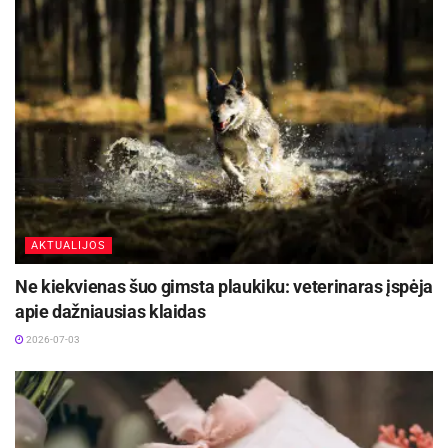
Kelionių organizatorės nuomone, per keletą
ateinančių metų žmonių, švenčiančių didžiąsias
metų šventes užsienyje, tik daugės, nes pamažu
gerėjant ekonominei situacijai, vis daugiau
žmonių turės galimybę įsigyti norimas keliones ir
į jas vykti su visa šeima. Taip pat tikėtina, kad
išliks tendencija keliauti iš karto po Kalėdų ir
svetur sutikti Naujuosius metus.
AKTUALIJOS
Ne kiekvienas šuo gimsta plaukiku: veterinaras įspėja
apie dažniausias klaidas
2026-07-03