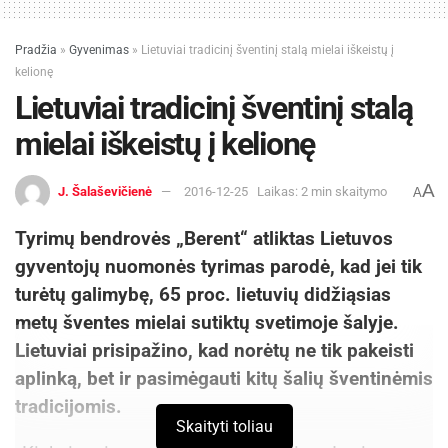
paruošite greičiau nei galvojate, o taip pat
pasiruošite Kūčioms bei Kalėdoms kartu. Kol
Pradžia
»
Gyvenimas
»
Lietuviai tradicinį šventinį stalą mielai iškeistų į
gaminsite kūčiukus, galite pagalvoti ir apie juos,
kelionę
kaip apie priedą prie dovanos, o gal net pačią
Lietuviai tradicinį šventinį stalą
dovaną. Puiki idėja, kaip nustebinti draugus ar
mielai iškeistų į kelionę
šeimą – kalėdinis gerų prisiminimų stiklainis.
Surašykite ant nedidelių lapelių smagius
A
J. Šalaševičienė
2016-12-25
Laikas: 2 min skaitymo
prisiminimus apie momentus, kuriuos patyrėte
A
kartu su draugu, kuriam juos dovanojate. Lapelius
Tyrimų bendrovės „Berent“ atliktas Lietuvos
sulankstykite ir įmaišykite tarp kūčiukų. Kūčiukus
gyventojų nuomonės tyrimas parodė, kad jei tik
kartu su lapeliais suberkite į didelį stiklainį,
turėtų galimybę, 65 proc. lietuvių didžiąsias
apriškite kaspinu, o ant stiklainio užklijuokite
metų šventes mielai sutiktų svetimoje šalyje.
lapelį su kalėdiniu palinkėjimu. Juk pagrindinė
Lietuviai prisipažino, kad norėtų ne tik pakeisti
Kalėdų esmė – dalintis šiltomis emocijomis su
aplinką, bet ir pasimėgauti kitų šalių šventinėmis
tais, kurie mums brangiausi!
tradicijomis.
Skaityti toliau
Tradiciniai lietuviški kūčiukai: