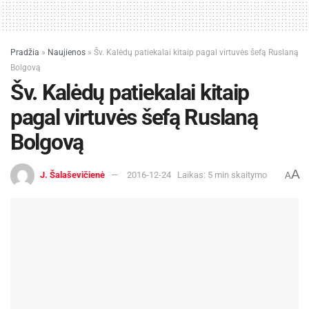
Pradžia
»
Naujienos
»
Šv. Kalėdų patiekalai kitaip pagal virtuvės šefą Ruslaną
Bolgovą
Šv. Kalėdų patiekalai kitaip
pagal virtuvės šefą Ruslaną
Bolgovą
A
J. Šalaševičienė
2016-12-24
Laikas: 5 min skaitymo
A