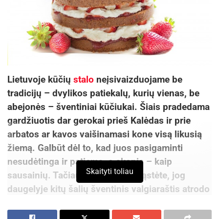
Lietuvoje kūčių
stalo
neįsivaizduojame be
tradicijų – dvylikos patiekalų, kurių vienas, be
abejonės – šventiniai kūčiukai. Šiais pradedama
gardžiuotis dar gerokai prieš Kalėdas ir prie
arbatos ar kavos vaišinamasi kone visą likusią
žiemą. Galbūt dėl to, kad juos pasigaminti
nesudėtinga ir patiems, o skonis – kaip
Skaityti toliau
sausainių. Tačiau ar kada susimąstėte, jog
daugelyje kitų šalių šventinis valgiaraštis atrodo
visiškai kitaip? Tad ką žmonės deda ant
šventinio stalo svetur? Štai įdomiausi desertai iš