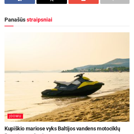
įvairiausių pasaulio kampelių, kuriuos, tikėtina,
kad paragausite, jeigu šventes švęsite svetur.
Panašūs
straipsniai
Meksika: desertas „flan“
Desertas
flan
populiarus daugelyje ispanakalbių
šalių, tačiau Meksikoje kalėdinis stalas be jo
tiesiog neįsivaizduojamas. Šis panašios į želė
konsistencijos saldumynas – švelnaus
karamelės bei pieno skonio. Juo itin tinka
gardžiuotis su puodeliu stiprios, saldžios kavos.
Net jeigu į Meksiką vykti neplanuojate, želė
desertą galite pavadinti
flan
ir pristatyti jo
atsiradimo istoriją.
ĮDOMU
Aktualios
naujienos
Kupiškio mariose vyks Baltijos vandens motociklų