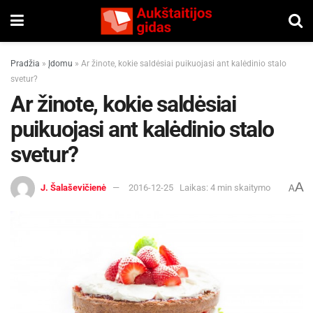
Pradžia
»
Įdomu
»
Ar žinote, kokie saldėsiai puikuojasi ant kalėdinio stalo
svetur?
Ar žinote, kokie saldėsiai
puikuojasi ant kalėdinio stalo
svetur?
A
J. Šalaševičienė
2016-12-25
Laikas: 4 min skaitymo
A