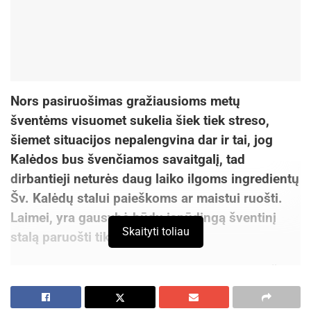
Nors pasiruošimas gražiausioms metų
šventėms visuomet sukelia šiek tiek streso,
šiemet situacijos nepalengvina dar ir tai, jog
Kalėdos bus švenčiamos savaitgalį, tad
dirbantieji neturės daug laiko ilgoms ingredientų
Šv. Kalėdų stalui paieškoms ar maistui ruošti.
Laimei, yra gausybė būdų įspūdingą šventinį
Skaityti toliau
stalą paruošti tikrai greitai.
Vienas jų, kiek greitesnio negu įprasta paruošimo
karštų patiekalų alternatyvos, pavyzdžiui, greičiau
iškepančios rūšies mėsos naudojimas bei