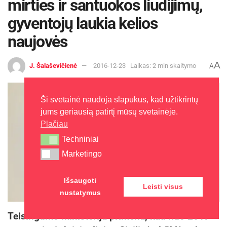
mirties ir santuokos liudijimų,
gyventojų laukia kelios
naujovės
A
J. Šalaševičienė
2016-12-23
Laikas: 2 min skaitymo
A
Ši svetainė naudoja slapukus, kad užtikrintų
jums geriausią patirtį mūsų svetainėje.
Plačiau
Techniniai
Techniniai
Marketingo
Marketingo
Išsaugoti
Leisti visus
nustatymus
Teisingumo ministerija primena, kad nuo 2017