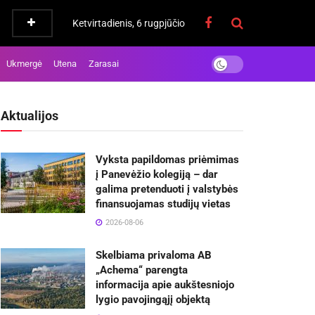
Ketvirtadienis, 6 rugpjūčio
Ukmergė
Utena
Zarasai
Aktualijos
Vyksta papildomas priėmimas
į Panevėžio kolegiją – dar
galima pretenduoti į valstybės
finansuojamas studijų vietas
2026-08-06
Skelbiama privaloma AB
„Achema“ parengta
informacija apie aukštesniojo
lygio pavojingąjį objektą