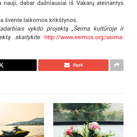
ma nauji, dabar dažniausiai iš Vakarų ateinantys
ia švente laikomos krikštynos.
adarbiais vykdo projektą „Šeima kultūroje ir
ktą skaitykite
http://www.seimos.org/seima-
Siųsti