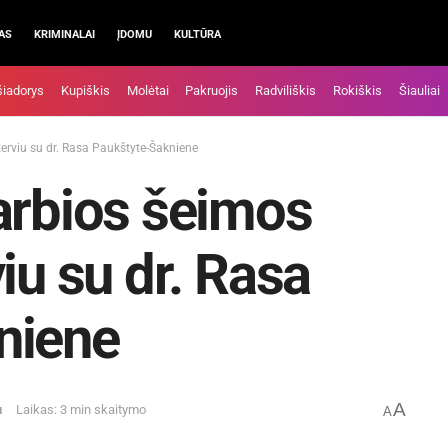
AS
KRIMINALAI
ĮDOMU
KULTŪRA
šiadorys
Kupiškis
Molėtai
Pakruojis
Radviliškis
Rokiškis
Šiauliai
erviu su dr. Rasa Paukštyte-Šakniene
arbios šeimos
iu su dr. Rasa
niene
A
u
Laikas: 3 min skaitymo
A