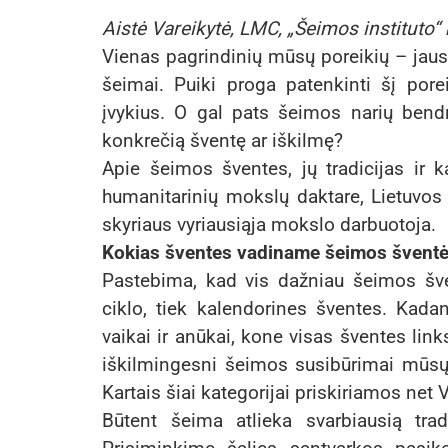
Aistė Vareikytė, LMC, „Šeimos instituto
Vienas pagrindinių mūsų poreikių – jaust
šeimai. Puiki proga patenkinti šį por
įvykius. O gal pats šeimos narių bend
konkrečią šventę ar iškilmę?
Apie šeimos šventes, jų tradicijas ir
humanitarinių mokslų daktare, Lietuvos i
skyriaus vyriausiąja mokslo darbuotoja.
Kokias šventes vadiname šeimos švent
Pastebima, kad vis dažniau šeimos šv
ciklo, tiek kalendorines šventes. Kadan
vaikai ir anūkai, kone visas šventes lin
iškilmingesni šeimos susibūrimai mūs
Kartais šiai kategorijai priskiriamos net 
Būtent šeima atlieka svarbiausią tra