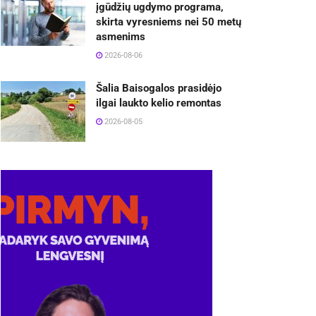
įgūdžių ugdymo programa,
skirta vyresniems nei 50 metų
asmenims
2026-08-06
Šalia Baisogalos prasidėjo
ilgai laukto kelio remontas
2026-08-05