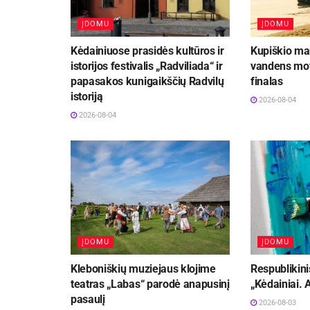
ĮDOMU
ĮDOMU
Kėdainiuose prasidės kultūros ir
Kupiškio mar
istorijos festivalis „Radviliada“ ir
vandens mot
papasakos kunigaikščių Radvilų
finalas
istoriją
2026-08-04
2026-08-04
ĮDOMU
ĮDOMU
Kleboniškių muziejaus klojime
Respublikini
teatras „Labas“ parodė anapusinį
„Kėdainiai.
pasaulį
2026-08-03