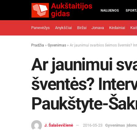
NAUJIENOS
SPORT
Panevėžys
Anykščiai
Biržai
Jonava
Kėdainiai
Kai
Pradžia
»
Gyvenimas
»
Ar jaunimui svarbios šeimos šventės? Int
Ar jaunimui sv
šventės? Interv
Paukštyte-Šak
J. Šalaševičienė
2016-05-23
Gyvenimas
Įdom