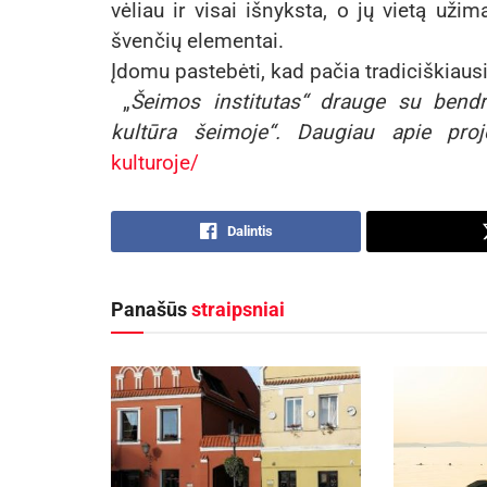
vėliau ir visai išnyksta, o jų vietą uži
švenčių elementai.
Įdomu pastebėti, kad pačia tradiciškiaus
„
Šeimos institutas“ drauge su bendr
kultūra šeimoje“. Daugiau apie proje
kulturoje/
Dalintis
Panašūs
straipsniai