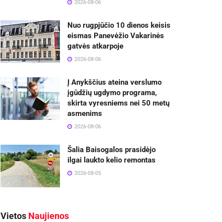
2026-08-06
Nuo rugpjūčio 10 dienos keisis
eismas Panevėžio Vakarinės
gatvės atkarpoje
2026-08-06
Į Anykščius ateina verslumo
įgūdžių ugdymo programa,
skirta vyresniems nei 50 metų
asmenims
2026-08-06
Šalia Baisogalos prasidėjo
ilgai laukto kelio remontas
2026-08-05
Vietos
Naujienos