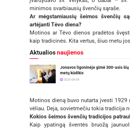
įvardydavo šv. Velykas, o dabar – šv. 
minimos svarbiausių švenčių sąraše.
Ar mėgstamiausių šeimos švenčių sąr
artėjanti Tėvo diena?
Motinos ar Tėvo dienos pradėtos švęsti 
kaip tradicinės. Kita vertus, šiuo metu jo
Aktualios
naujienos
Jonavos ligoninėje gimė 300-asis šių
metų kūdikis
2026-08-04
Motinos dieną buvo nutarta įvesti 1929 
vėliau. Deja, sovietmečiu tokia tradicija 
Kokios šeimos švenčių tradicijos patrau
Kaip ypatingą šventės bruožą jaunuoli