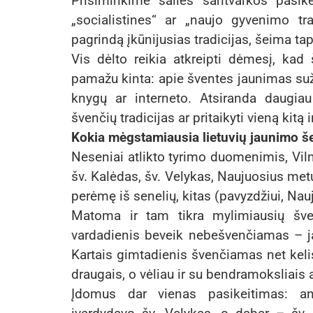
Prisiminkime šalies santvarkos pasike
„socialistines“ ar „naujo gyvenimo trad
pagrindą įkūnijusias tradicijas, šeima ta
Vis dėlto reikia atkreipti dėmesį, kad 
pamažu kinta: apie šventes jaunimas sužin
knygų ar interneto. Atsiranda daugia
švenčių tradicijas ar pritaikyti vieną kit
Kokia mėgstamiausia lietuvių jaunimo š
Neseniai atlikto tyrimo duomenimis, Viln
šv. Kalėdas, šv. Velykas, Naujuosius metu
perėmę iš senelių, kitas (pavyzdžiui, Nauji
Matoma ir tam tikra mylimiausių šve
vardadienis beveik nebešvenčiamas – jau
Kartais gimtadienis švenčiamas net kelis
draugais, o vėliau ir su bendramoksliais 
Įdomus dar vienas pasikeitimas: an