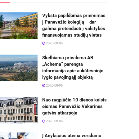
Vyksta papildomas priėmimas
į Panevėžio kolegiją – dar
galima pretenduoti į valstybės
finansuojamas studijų vietas
2026-08-06
Skelbiama privaloma AB
„Achema“ parengta
informacija apie aukštesniojo
lygio pavojingąjį objektą
2026-08-06
Nuo rugpjūčio 10 dienos keisis
eismas Panevėžio Vakarinės
gatvės atkarpoje
2026-08-06
Į Anykščius ateina verslumo