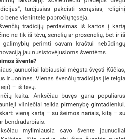
itimų laikotarpį: sovietmečiu pradėjus diegti
icijas“, turėjusias pakeisti senąsias, religinį
po bene vienintele papročių tęsėja.
švenčių tradicijų perdavimas iš kartos į kartą
o ne tik iš tėvų, senelių ar prosenelių, bet ir iš
u galimybių perimti savam kraštui nebūdingų
ą inovaciją jau nusistovėjusioms šventėms.
eimos šventė?
iaus jaunuoliai labiausiai mėgsta švęsti Kūčias,
s ir Jonines. Vienas švenčių tradicijas jie teigia
eji) – iš tėvų.
nčių kaita. Anksčiau buvęs gana populiarus
nieji vilniečiai teikia pirmenybę gimtadieniui.
kart: vieną kartą – su šeimos nariais, kitą – su
ar bendradarbiais.
ksčiau mylimiausia savo švente jaunuoliai