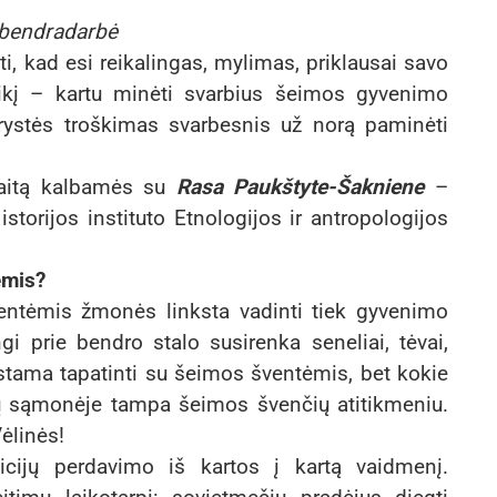
“ bendradarbė
i, kad esi reikalingas, mylimas, priklausai savo
eikį – kartu minėti svarbius šeimos gyvenimo
rystės troškimas svarbesnis už norą paminėti
 kaitą kalbamės su
Rasa Paukštyte-Šakniene
–
storijos instituto Etnologijos ir antropologijos
ėmis?
entėmis žmonės linksta vadinti tiek gyvenimo
gi prie bendro stalo susirenka seneliai, tėvai,
kstama tapatinti su šeimos šventėmis, bet kokie
ų sąmonėje tampa šeimos švenčių atitikmeniu.
Vėlinės!
dicijų perdavimo iš kartos į kartą vaidmenį.