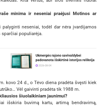
Kalėdas. Kita vertus, abi šios šventės nuolat
aše minima ir neseniai praėjusi Motinos ar
palyginti neseniai, todėl dar nėra įvardijamos
s sparčiai populiarėja.
Ukmergės rajono savivaldybei
padovanota išskirtinė istorijos relikvija
2026-08-04
m. kovo 24 d., o Tėvo diena pradėta švęsti kiek
nutrūko… Vėl gaivinti pradėta tik 1988 m.
kliausios šiuolaikiniam jaunimui?
ai išskiria buvimą kartu, artimą bendravimą,