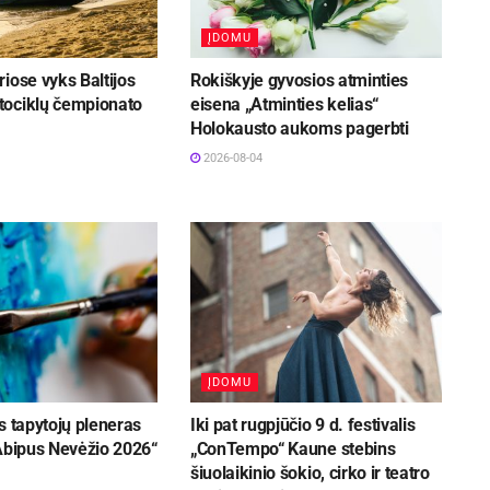
ĮDOMU
iose vyks Baltijos
Rokiškyje gyvosios atminties
ociklų čempionato
eisena „Atminties kelias“
Holokausto aukoms pagerbti
2026-08-04
ĮDOMU
s tapytojų pleneras
Iki pat rugpjūčio 9 d. festivalis
 Abipus Nevėžio 2026“
„ConTempo“ Kaune stebins
šiuolaikinio šokio, cirko ir teatro