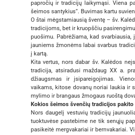
papročių ir tradicijų laikymąsi. Viena 
šeimos santykius“. Buvimas kartu suvien
O štai mėgstamiausią šventę – šv. Kalėda
tradicijoms, bet ir kruopščiu pasirengi
puošimu. Pabrėžiama, kad svarbiausia, j
jauniems žmonėms labai svarbus tradicij
į kartą.
Kita vertus, nors dabar šv. Kalėdos neį
tradicija, atsiradusi maždaug XX a. pr
džiaugsmas ir įsipareigojimas. Vien
vaikams, kitose dovanų noriai laukia ir
mylimo ir brangaus žmogaus ruoštą dov
Kokios šeimos švenčių tradicijos pakito 
Nors daugelį vestuvių tradicijų jaunuoli
tuoktuvėse pastebime ne tik senųjų pap
pasikeitė mergvakariai ir bernvakariai. V