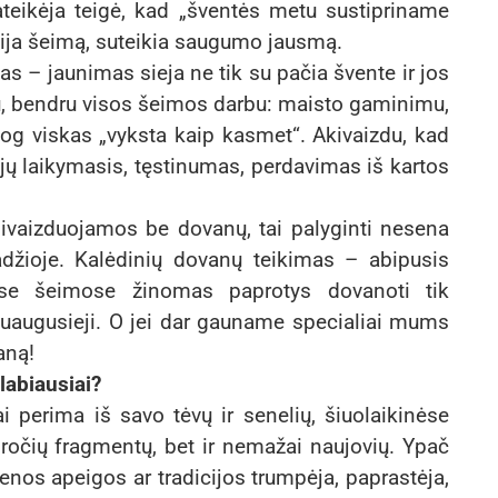
pateikėja teigė, kad „šventės metu sustipriname
ija šeimą, suteikia saugumo jausmą.
s – jaunimas sieja ne tik su pačia švente ir jos
mu, bendru visos šeimos darbu: maisto gaminimu,
og viskas „vyksta kaip kasmet“. Akivaizdu, kad
ų laikymasis, tęstinumas, perdavimas iš kartos
sivaizduojamos be dovanų, tai palyginti nesena
adžioje. Kalėdinių dovanų teikimas – abipusis
ose šeimose žinomas paprotys dovanoti tik
 suaugusieji. O jei dar gauname specialiai mums
aną!
labiausiai?
ai perima iš savo tėvų ir senelių, šiuolaikinėse
ročių fragmentų, bet ir nemažai naujovių. Ypač
ienos apeigos ar tradicijos trumpėja, paprastėja,