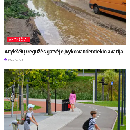
ANYKŠČIAI
Anykščių Gegužės gatvėje įvyko vandentiekio avarija
2026-07-08