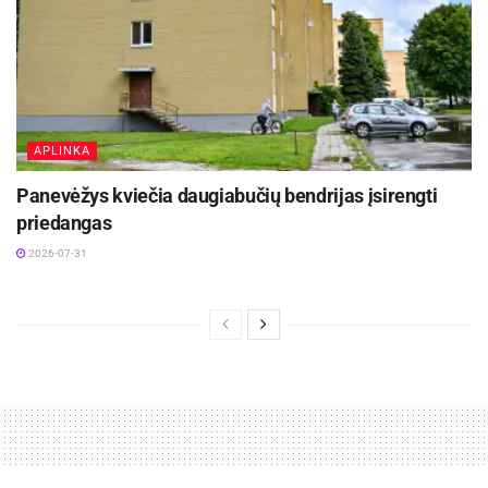
APLINKA
Panevėžys kviečia daugiabučių bendrijas įsirengti
priedangas
2026-07-31