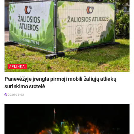
Klimašauskas.
APLINKA
Panevėžyje įrengta pirmoji mobili žaliųjų atliekų
surinkimo stotelė
2026-08-03