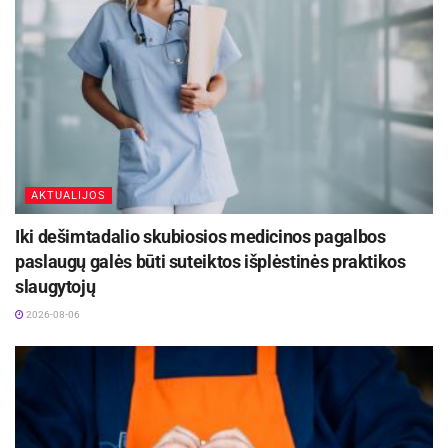
2026-08-08
Europos sveikatos draudimo kortelę gali pakeisti
sertifikatas
2026-08-07
AKTUALIJOS
„Gyvenu šalyje, kurioje galiu džiaugtis
laisvės ir demokratijos vaisiais. Ir aš
Iki dešimtadalio skubiosios medicinos pagalbos
nieko į tai neinvestavau, nes visa tai
paslaugų galės būti suteiktos išplėstinės praktikos
sukūrė mūsų tėvai ir seneliai. Todėl
slaugytojų
narystė Šaulių sąjungoje yra mano
skolos atidavimas Lietuvai už tai, kad
2026-08-06
galiu gyventi laisvoje šalyje“, – savo
apsisprendimo motyvą įvardija vilnietis.
Ąžuolas sako įvairiuose renginiuose stebėdavęs