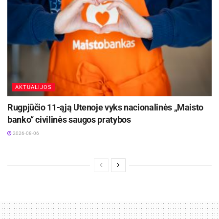
šaulius, jų veiklas, pabendraudavęs. „Visada
žavėjo tai, ką jie daro, jų bendrystė ir tai, kaip
jiems patiems patinka šaulystė. Kai pradėjau
daugiau domėtis, net akys iššoko pamačius, kiek
Šaulių sąjungoje yra veiklų ir galimybių, kiek
plačiai čia galima save realizuoti“, – prisipažįsta
AKTUALIJOS
kandidatas į šaulius.
Rugpjūčio 11-ąją Utenoje vyks nacionalinės „Maisto
banko“ civilinės saugos pratybos
2026-08-06
Organizacija plėtoja bene 20-ies skirtingų
specializacijų pajėgumus, todėl atrasti savo vietą
visuotinės valstybės gynybos plane gali
kiekvienas. Ą. Gruodis planuoja pirmiausia
pasigilinti į karinio rengimo sritį, nori įgyti
daugiau pirmosios pagalbos žinių bei įgūdžių, o