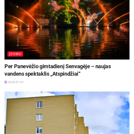
ĮDOMU
Per Panevėžio gimtadienį Senvagėje – naujas
vandens spektaklis „Atspindžiai“
2026-07-31