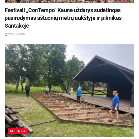
Festivalį „ConTempo“ Kaune uždarys sudėtingas
pasirodymas aštuonių metrų aukštyje ir piknikas
Santakoje
2026-08-05
APLINKA