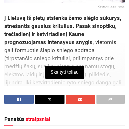
Kauno m.sav.nuotr.
Į Lietuvą iš pietų atslenka žemo slėgio sūkurys,
atnešantis gausius kritulius. Pasak sinoptikų,
trečiadienį ir ketvirtadienį Kaune
prognozuojamas intensyvus snygis,
vietomis
gali formuotis šlapio sniego apdraba
(tirpstančio sniego krituliai, prilimpantys prie
medžių šakų, susikaupiantys ant namų stogų,
Skaityti toliau
elektros laidų ir įvairių kitų daiktų), plikledis,
lijundra. Iki ketvirtadienio ryto sniego danga gali
siekti 10–15 cm.
Dėl drėgno ir sunkesnio sniego gali lūžti medžių
šakos, tikėtini elektros tiekimo sutrikimai, o
Panašūs
straipsniai
eismo sąlygos taps sudėtingos.