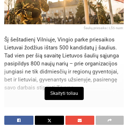
Šaulių priesaika | LŠS nuotr.
Šį šeštadienį Vilniuje, Vingio parke priesaikos
Lietuvai žodžius ištars 500 kandidatų į šaulius.
Tad vien per šią savaitę Lietuvos šaulių sąjunga
pasipildys 800 naujų narių – prie organizacijos
jungiasi ne tik didmiesčių ir regionų gyventojai,
bet ir lietuviai, gyvenantys užsienyje, pasirengę
savo darbais stiprinti Tėvynę.
Skaityti toliau
Švenčiant Lietuvos kariuomenės dieną tarnauti
Lietuvai prisiekė nauji šauliai Alsėdžiuose,