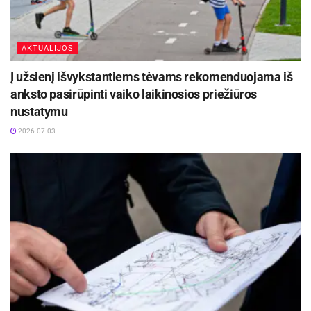
AKTUALIJOS
Į užsienį išvykstantiems tėvams rekomenduojama iš
anksto pasirūpinti vaiko laikinosios priežiūros
nustatymu
2026-07-03