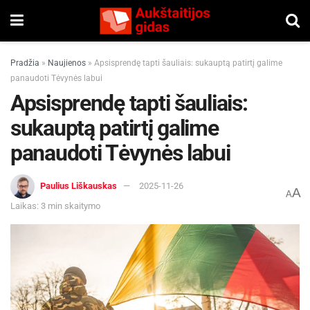
Pradžia
»
Naujienos
»
Apsisprendę tapti šauliais: sukauptą patirtį galime
panaudoti Tėvynės labui
Apsisprendę tapti šauliais:
sukauptą patirtį galime
panaudoti Tėvynės labui
Paulius Liškauskas
2025-11-26
A
A
Laikas: 3 min skaitymo