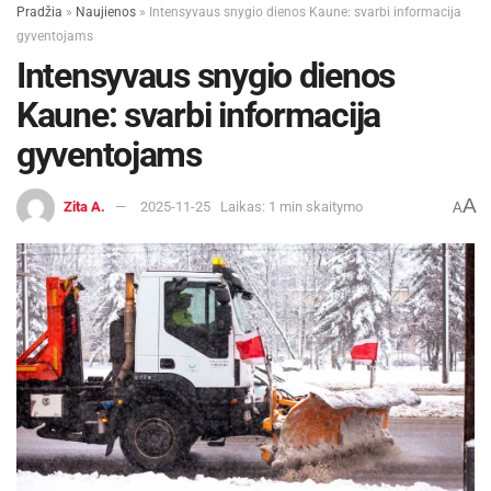
Pradžia
»
Naujienos
»
Intensyvaus snygio dienos Kaune: svarbi informacija
gyventojams
Intensyvaus snygio dienos
Kaune: svarbi informacija
gyventojams
A
Zita A.
2025-11-25
Laikas: 1 min skaitymo
A