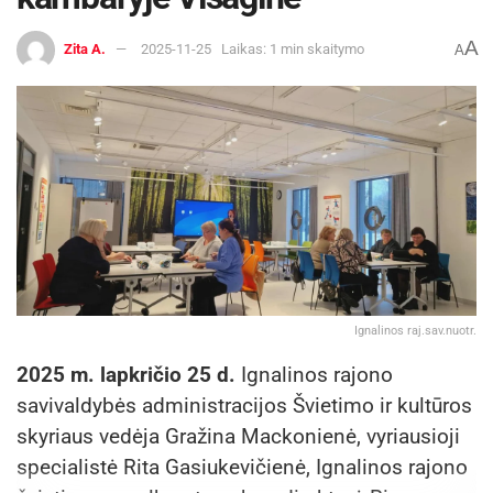
A
Zita A.
2025-11-25
Laikas: 1 min skaitymo
A
Ignalinos raj.sav.nuotr.
2025 m. lapkričio 25 d.
Ignalinos rajono
savivaldybės administracijos Švietimo ir kultūros
skyriaus vedėja Gražina Mackonienė, vyriausioji
specialistė Rita Gasiukevičienė, Ignalinos rajono