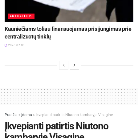
AKTUALIJOS
Kauniečiams toliau finansuojamas prisijungimas prie
centralizuotų tinklų
2026-07-03
Pradžia
»
Įdomu
»
Įkvepianti patirtis Niutono kambaryje Visagine
Įkvepianti patirtis Niutono
kambaryje Visagine