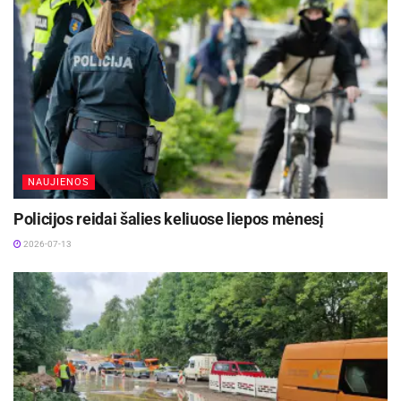
NAUJIENOS
Policijos reidai šalies keliuose liepos mėnesį
2026-07-13