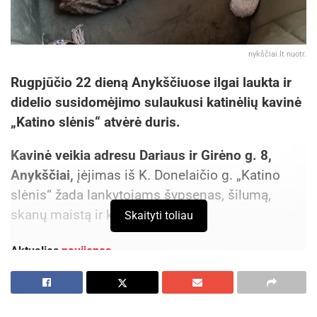
nykščiai.lt nuotr.
Rugpjūčio 22 dieną Anykščiuose ilgai laukta ir
didelio susidomėjimo sulaukusi katinėlių kavinė
„Katino slėnis“ atvėrė duris.
Kavinė veikia adresu Dariaus ir Girėno g. 8,
Anykščiai,
įėjimas iš K. Donelaičio g. „Katino
slėnis“ žada lankytojams šypsenas, šilumą,
skanų maistą ir katinų draugiją.
Skaityti toliau
Aktualios
naujienos
Prasidėjo Respublikinis tapytojų pleneras
„Kėdainiai abipus Nevėžio“!