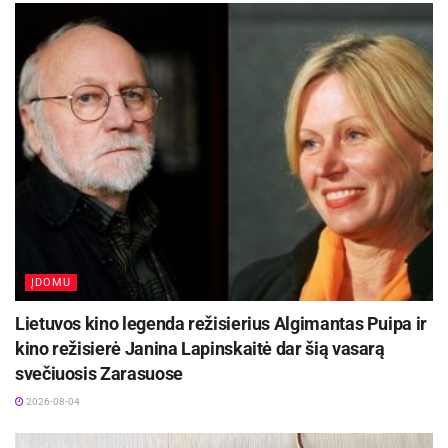
ĮDOMU
Lietuvos kino legenda režisierius Algimantas Puipa ir
kino režisierė Janina Lapinskaitė dar šią vasarą
svečiuosis Zarasuose
2026-08-04