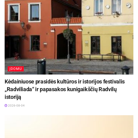
ĮDOMU
Kėdainiuose prasidės kultūros ir istorijos festivalis
„Radviliada“ ir papasakos kunigaikščių Radvilų
istoriją
2026-08-04