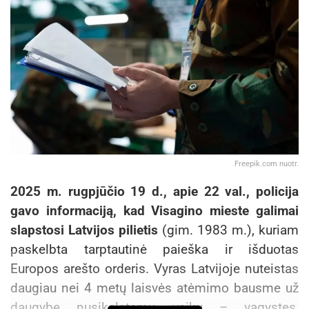
Freepik.com nuotr.
2025 m. rugpjūčio 19 d., apie 22 val., policija
gavo informaciją, kad Visagino mieste galimai
slapstosi Latvijos pilietis
(gim. 1983 m.), kuriam
paskelbta tarptautinė paieška ir išduotas
Europos arešto orderis. Vyras Latvijoje nuteistas
daugiau nei 4 metų laisvės atėmimo bausme už
daugybę nusikalstamų veikų – vagystes,