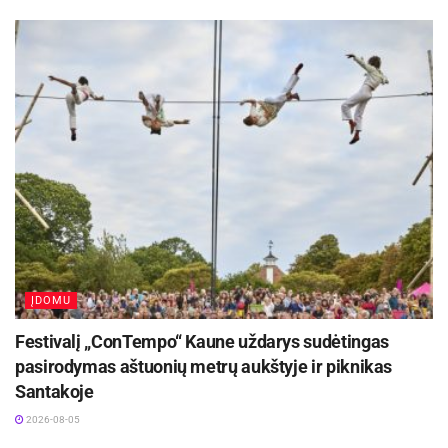
tik anykštėnai – netoli kavinės slankiojo ir
vietinis katinas, tiesa, atrodė kiek nusigandęs ir
artyn eiti dar nesiryžo. Taigi, gali būti kad kavinės
„Katino slėnis“ darbuotojų skaičių padidins ir
vietiniai katinai.
Šaltinis:
Anykščių rajono savivaldybė
ĮDOMU
Festivalį „ConTempo“ Kaune uždarys sudėtingas
pasirodymas aštuonių metrų aukštyje ir piknikas
Santakoje
2026-08-05