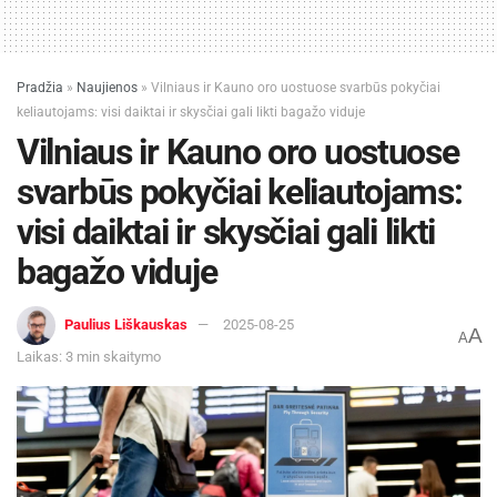
Pradžia
»
Naujienos
»
Vilniaus ir Kauno oro uostuose svarbūs pokyčiai
keliautojams: visi daiktai ir skysčiai gali likti bagažo viduje
Vilniaus ir Kauno oro uostuose
svarbūs pokyčiai keliautojams:
visi daiktai ir skysčiai gali likti
bagažo viduje
Paulius Liškauskas
2025-08-25
A
A
Laikas: 3 min skaitymo