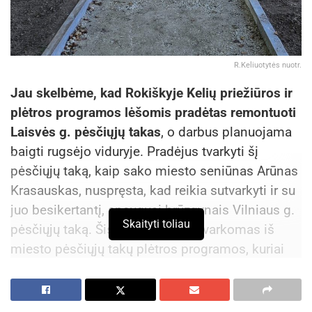
R.Keliuotytės nuotr.
Jau skelbėme, kad Rokiškyje Kelių priežiūros ir
plėtros programos lėšomis pradėtas remontuoti
Laisvės g. pėsčiųjų takas
, o darbus planuojama
baigti rugsėjo viduryje. Pradėjus tvarkyti šį
pėsčiųjų taką, kaip sako miesto seniūnas Arūnas
Krasauskas, nuspręsta, kad reikia sutvarkyti ir su
juo besikertantį, apaugusį brūzgynais Vilniaus g.
Skaityti toliau
pėsčiųjų taką. Šis takas jau bus tvarkomas iš
miesto pėsčiųjų takų plėtros programos, kuriai
šiais metais iš savivaldybės biudžeto skirta
200 000 eurų.