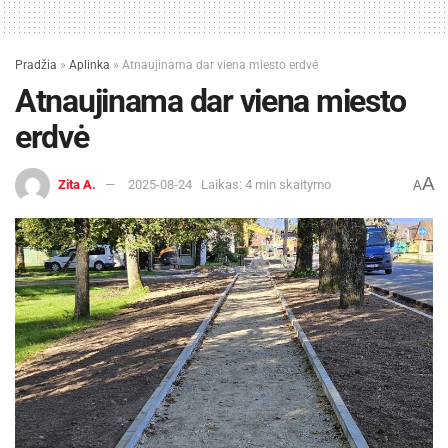
Pradžia
»
Aplinka
»
Atnaujinama dar viena miesto erdvė
Atnaujinama dar viena miesto
erdvė
A
Zita A.
2025-08-24
Laikas: 4 min skaitymo
A