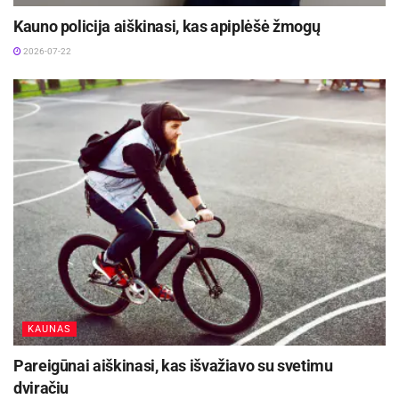
Kauno policija aiškinasi, kas apiplėšė žmogų
2026-07-22
KAUNAS
Pareigūnai aiškinasi, kas išvažiavo su svetimu
dviračiu