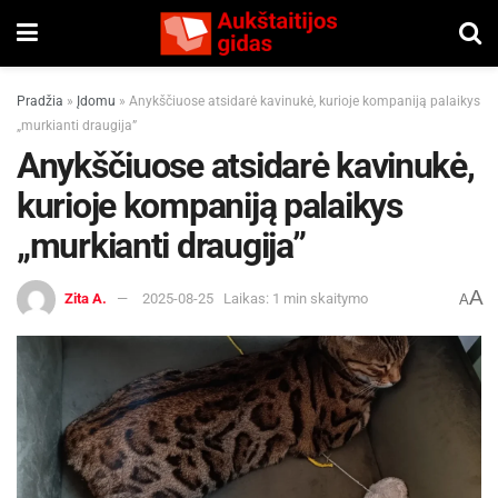
Pradžia
»
Įdomu
»
Anykščiuose atsidarė kavinukė, kurioje kompaniją palaikys
„murkianti draugija”
Anykščiuose atsidarė kavinukė,
kurioje kompaniją palaikys
„murkianti draugija”
A
Zita A.
2025-08-25
Laikas: 1 min skaitymo
A