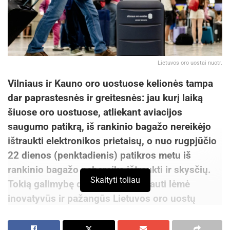
Lietuvos oro uostai nuotr.
Vilniaus ir Kauno oro uostuose kelionės tampa
dar paprastesnės ir greitesnės: jau kurį laiką
šiuose oro uostuose, atliekant aviacijos
saugumo patikrą, iš rankinio bagažo nereikėjo
ištraukti elektronikos prietaisų, o nuo rugpjūčio
22 dienos (penktadienis) patikros metu iš
rankinio bagažo nebereiks ištraukti ir skysčių.
Skaityti toliau
Tokią galimybę dar patogiau keliauti lėmė
inovatyvūs ir pažangūs Lietuvos oro uostų
(LTOU) technologiniai sprendimai, investicijos į
šiuo metu jau veikiančius naujausios saugumo