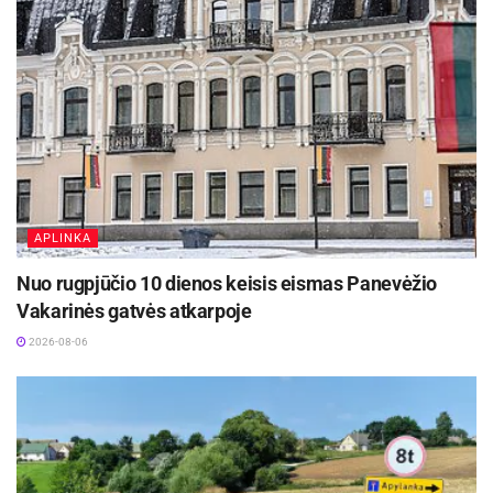
pėsčiųjų taką. Šis takas jau bus tvarkomas iš
miesto pėsčiųjų takų plėtros programos, kuriai
šiais metais iš savivaldybės biudžeto skirta
200 000 eurų.
Aktualios
naujienos
Ignalinos rajone, Lukošiškės sentikių religinė
APLINKA
bendruomenė rūpinasi cerkvės išsaugojimu
2026-08-08
Nuo rugpjūčio 10 dienos keisis eismas Panevėžio
Vakarinės gatvės atkarpoje
Kauno žaliosios erdvės džiugina nuo pirmųjų
pavasario žiedų iki rudens sezono pabaigos
2026-08-06
2026-08-07
Keisis ir Šimtmečio aikštė: jau pasirašyta
sutartis dėl žaliosios infrastruktūros plėtros