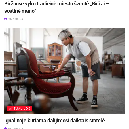
Biržuose vyko tradicinė miesto šventė „Biržai –
sostinė mano“
2026-08-05
AKTUALIJOS
Ignalinoje kuriama dalijimosi daiktais stotelė
2026-08-05