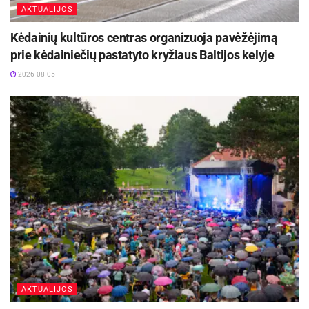
AKTUALIJOS
Kėdainių kultūros centras organizuoja pavėžėjimą
prie kėdainiečių pastatyto kryžiaus Baltijos kelyje
2026-08-05
AKTUALIJOS