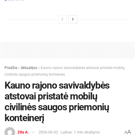
Pradžia
»
Aktualijos
»
Kauno rajono savivaldybės atstovai pristatė mobilų
civilinės saugos priemonių konteinerį
Kauno rajono savivaldybės
atstovai pristatė mobilų
civilinės saugos priemonių
konteinerį
A
Zita A.
2026-06-02
Laikas: 1 min skaitymo
A