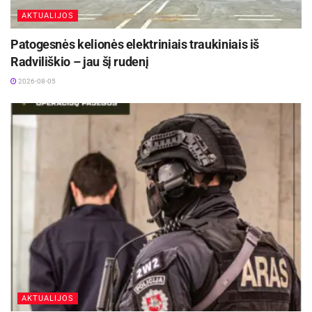
AKTUALIJOS
Patogesnės kelionės elektriniais traukiniais iš
Radviliškio – jau šį rudenį
2026-08-05
Šaltinis:
Kauno rajono savivaldybė
AKTUALIJOS