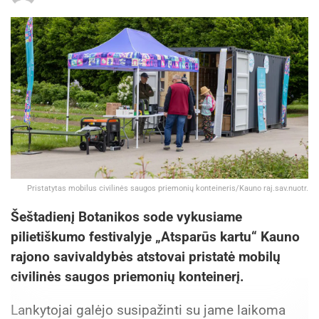
Pristatytas mobilus civilinės saugos priemonių konteineris/Kauno raj.sav.nuotr.
Šeštadienį Botanikos sode vykusiame
pilietiškumo festivalyje „Atsparūs kartu“ Kauno
rajono savivaldybės atstovai pristatė mobilų
civilinės saugos priemonių konteinerį.
Lankytojai galėjo susipažinti su jame laikoma