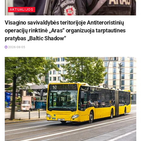
AKTUALIJOS
Visagino savivaldybės teritorijoje Antiteroristinių
operacijų rinktinė „Aras“ organizuoja tarptautines
pratybas „Baltic Shadow“
2026-08-05