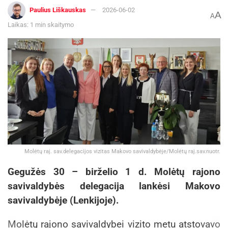
Paulius Liškauskas
2026-06-02
A
A
Laikas: 1 min skaitymo
Molėtų raj. sav.delegacijos vizitas Makovo savivaldybėje/Molėtų raj.sav.nuotr.
Gegužės 30 – birželio 1 d. Molėtų rajono
savivaldybės delegacija lankėsi Makovo
savivaldybėje (Lenkijoje).
Molėtų rajono savivaldybei vizito metu atstovavo