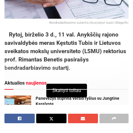
Bendradarbiavimo sutartis/Asociatyvi nuotr./Magnific
Rytoj, birželio 3 d., 11 val. Anykščių rajono
savivaldybės meras Kęstutis Tubis ir Lietuvos
sveikatos mokslų universiteto (LSMU) rektorius
prof. Rimantas Benetis pasirašys
bendradarbiavimo sutartį.
Aktualios
naujienos
Skaityti toliau
Panevėžys stiprina verslo ryšius su Jungtine
Karalyste
2026-08-06
Vyksta papildomas priėmimas į Panevėžio
kolegiją – dar galima pretenduoti į valstybės