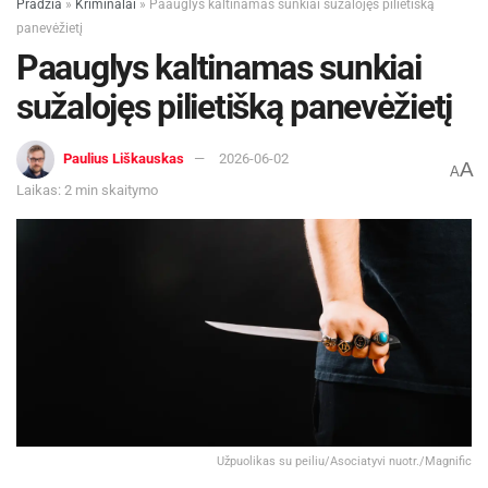
Pradžia
»
Kriminalai
»
Paauglys kaltinamas sunkiai sužalojęs pilietišką
panevėžietį
Paauglys kaltinamas sunkiai
sužalojęs pilietišką panevėžietį
Paulius Liškauskas
2026-06-02
A
A
Laikas: 2 min skaitymo
Užpuolikas su peiliu/Asociatyvi nuotr./Magnific