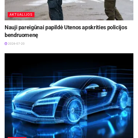
AKTUALIJOS
Nauji pareigūnai papildė Utenos apskrities policijos
bendruomenę
2026-07-20