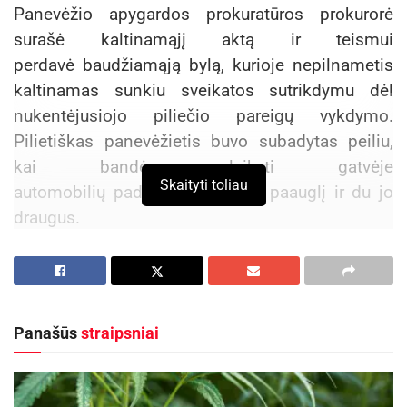
Panevėžio apygardos prokuratūros prokurorė
surašė kaltinamąjį aktą ir teismui
perdavė baudžiamąją bylą, kurioje nepilnametis
kaltinamas sunkiu sveikatos sutrikdymu dėl
nukentėjusiojo piliečio pareigų vykdymo.
Pilietiškas panevėžietis buvo subadytas peiliu,
kai bandė sulaikyti gatvėje
Skaityti toliau
automobilių padangas badžiusį paauglį ir du jo
draugus.
Ikiteisminiam tyrimui vadovavo Panevėžio
apygardos prokuratūros Baudžiamojo
pesekiojimo skyriaus prokurorė Sandra
Panašūs
straipsniai
Povilonienė, o tyrimą atliko Panevėžio apskrities
vyriausiojo policijos komisariato Kriminalinės
policijos sunkių nusikaltimų tyrimo valdybos