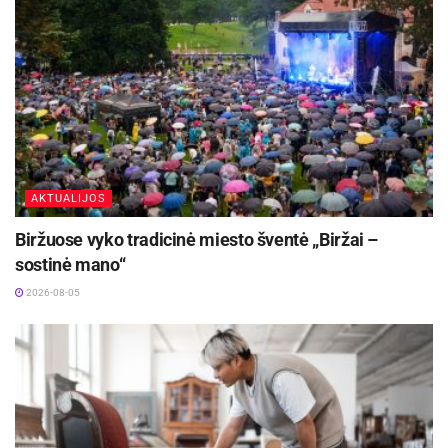
AKTUALIJOS
Biržuose vyko tradicinė miesto šventė „Biržai –
sostinė mano“
2026-08-05