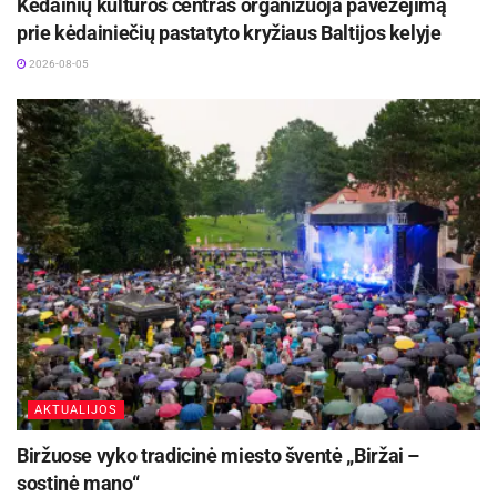
Kėdainių kultūros centras organizuoja pavėžėjimą
prie kėdainiečių pastatyto kryžiaus Baltijos kelyje
2026-08-05
AKTUALIJOS
Biržuose vyko tradicinė miesto šventė „Biržai –
sostinė mano“