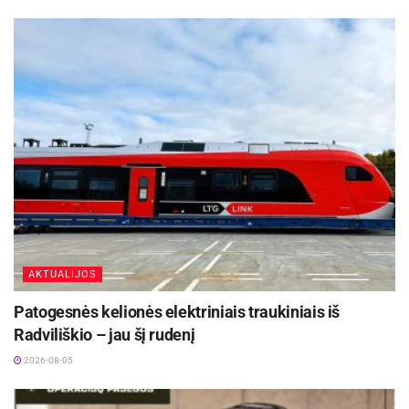
Konsultacijos įstaigoms
– ekspertinė parama
Anykščių sveikatos įstaigoms dėl veiklos
organizavimo ir valdymo tobulinimo.
Ši partnerystė atvers naujas galimybes regiono
plėtrai, mokslo žinių pritaikymui praktikoje ir
padės pritraukti jaunus specialistus į Anykščių
kraštą.
Šaltinis:
Anykščių rajono savivaldybė
AKTUALIJOS
Patogesnės kelionės elektriniais traukiniais iš
Radviliškio – jau šį rudenį
2026-08-05