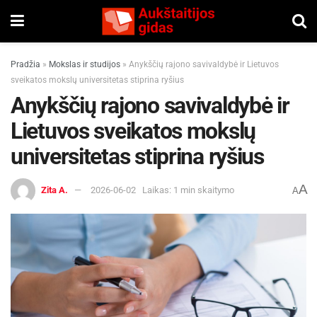
Pradžia
»
Mokslas ir studijos
»
Anykščių rajono savivaldybė ir Lietuvos
sveikatos mokslų universitetas stiprina ryšius
Anykščių rajono savivaldybė ir
Lietuvos sveikatos mokslų
universitetas stiprina ryšius
A
Zita A.
2026-06-02
Laikas: 1 min skaitymo
A