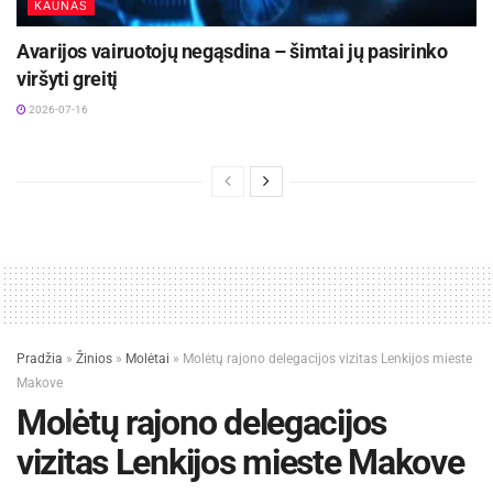
KAUNAS
Avarijos vairuotojų negąsdina – šimtai jų pasirinko
viršyti greitį
2026-07-16
Pradžia
»
Žinios
»
Molėtai
»
Molėtų rajono delegacijos vizitas Lenkijos mieste
Makove
Molėtų rajono delegacijos
vizitas Lenkijos mieste Makove