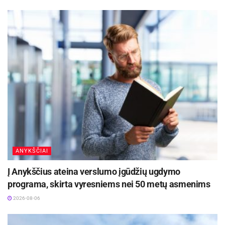
nepamiršti pasikeisti baterijų. Norint patikrinti ar
dūmų detektorius veikia, reikia paspausti
kontrolinį mygtuką. Jeigu signalo nėra – reikia
nedelsiant pakeisti maitinimo elementą taip
užtikrinant sklandų veikimą.
Jei dar nėra įrengta dūmų detektoriaus,
suskubkite įsirengti kuo skubiau! Kilus gaisrui
dūmų detektorius gali išgelbėti ne tik artimųjų
gyvybes, bet turtą.
ANYKŠČIAI
Šaltinis:
Anykščių rajono savivaldybė
Į Anykščius ateina verslumo įgūdžių ugdymo
programa, skirta vyresniems nei 50 metų asmenims
2026-08-06