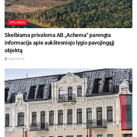
APLINKA
Skelbiama privaloma AB „Achema“ parengta
informacija apie aukštesniojo lygio pavojingąjį
objektą
2026-08-06