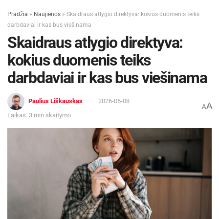
Pradžia
»
Naujienos
»
Skaidraus atlygio direktyva: kokius duomenis teiks
darbdaviai ir kas bus viešinama
Skaidraus atlygio direktyva:
kokius duomenis teiks
darbdaviai ir kas bus viešinama
Paulius Liškauskas
2026-05-08
A
A
Laikas: 3 min skaitymo