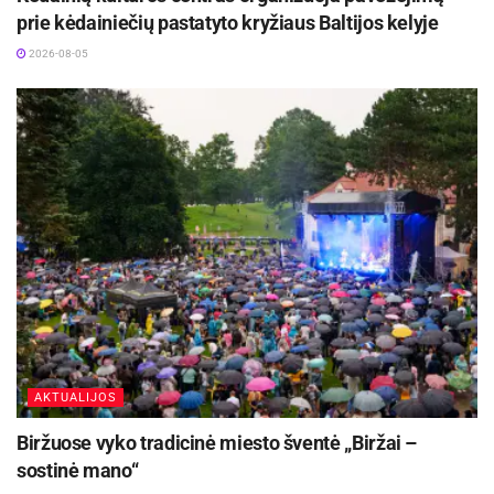
prie kėdainiečių pastatyto kryžiaus Baltijos kelyje
2026-08-05
AKTUALIJOS
Biržuose vyko tradicinė miesto šventė „Biržai –
sostinė mano“