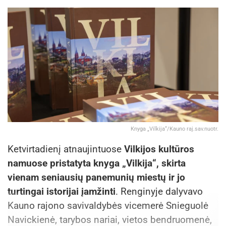
Knyga „Vilkija“/Kauno raj.sav.nuotr.
Ketvirtadienį atnaujintuose
Vilkijos kultūros
namuose pristatyta knyga „Vilkija“, skirta
vienam seniausių panemunių miestų ir jo
turtingai istorijai įamžinti
. Renginyje dalyvavo
Kauno rajono savivaldybės vicemerė Snieguolė
Navickienė, tarybos nariai, vietos bendruomenė,