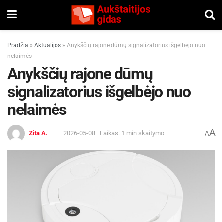
Pradžia
»
Aktualijos
»
Anykščių rajone dūmų signalizatorius išgelbėjo nuo
nelaimės
Anykščių rajone dūmų
signalizatorius išgelbėjo nuo
nelaimės
A
Zita A.
2026-05-08
Laikas: 1 min skaitymo
A