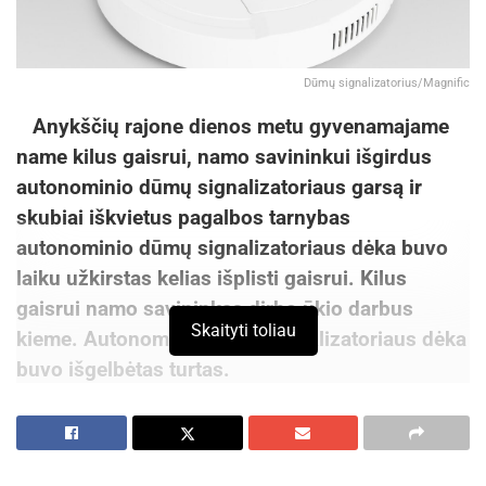
Dūmų signalizatorius/Magnific
Anykščių rajone dienos metu gyvenamajame
name kilus gaisrui, namo savininkui išgirdus
autonominio dūmų signalizatoriaus garsą ir
skubiai iškvietus pagalbos tarnybas
autonominio dūmų signalizatoriaus dėka buvo
laiku užkirstas kelias išplisti gaisrui. Kilus
gaisrui namo savininkas dirbo ūkio darbus
Skaityti toliau
kieme. Autonominio dūmų signalizatoriaus dėka
buvo išgelbėtas turtas.
Šiame būste autonominis dūmų signalizatorius
buvo įrengtas 2021 m. vykdant akciją „Padėk
artimui“, kuris įgytas Anykščių rajono