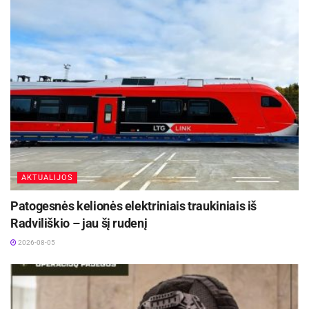
AKTUALIJOS
Patogesnės kelionės elektriniais traukiniais iš
Radviliškio – jau šį rudenį
2026-08-05