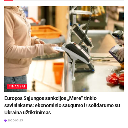
Įgyvendinant direktyvos nuostatas dalyvaus
kelios institucijos, kurios pagal savo
kompetencijas pasidalins atsakomybėmis.
„Sodros“ pagrindinė funkcija šiame procese bus
susijusi su duomenų surinkimu, rodiklių
apskaičiavimu ir jų pateikimu.
Kokias funkcijas vykdys „Sodra“
Aktualios
naujienos
Kaune – nemokamos vasaros stovyklos vaikams
FINANSAI
2026-08-07
Europos Sąjungos sankcijos „Mere“ tinklo
savininkams: ekonominio saugumo ir solidarumo su
Skelbiami nauji finansavimo kvietimai
Ukraina užtikrinimas
elektromobilių įsigijimui šalyje skatinti
2026-07-25
2026-07-30