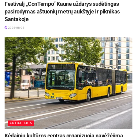
Festivalį „ConTempo“ Kaune uždarys sudėtingas
pasirodymas aštuonių metrų aukštyje ir piknikas
Santakoje
2026-08-05
AKTUALIJOS
Kėdainių kultūros centras organizuoja pavėžėjimą