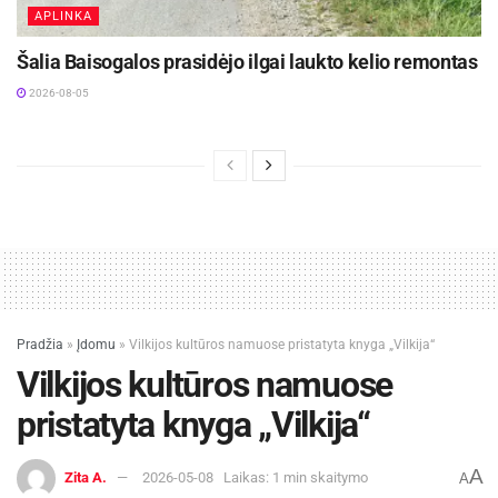
APLINKA
Šalia Baisogalos prasidėjo ilgai laukto kelio remontas
2026-08-05
Pradžia
»
Įdomu
»
Vilkijos kultūros namuose pristatyta knyga „Vilkija“
Vilkijos kultūros namuose
pristatyta knyga „Vilkija“
A
Zita A.
2026-05-08
Laikas: 1 min skaitymo
A