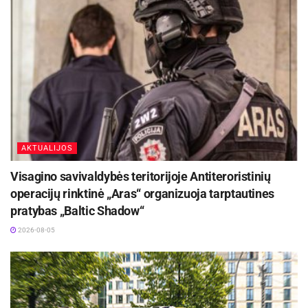
AKTUALIJOS
Visagino savivaldybės teritorijoje Antiteroristinių
operacijų rinktinė „Aras“ organizuoja tarptautines
pratybas „Baltic Shadow“
2026-08-05