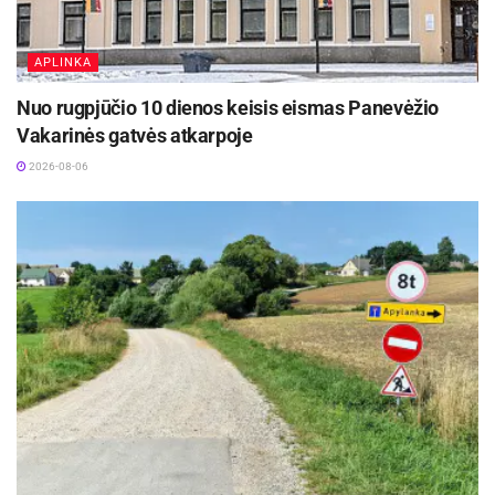
APLINKA
Nuo rugpjūčio 10 dienos keisis eismas Panevėžio
Vakarinės gatvės atkarpoje
2026-08-06