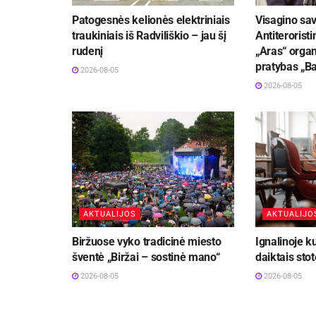
Patogesnės kelionės elektriniais
Visagino sav
traukiniais iš Radviliškio – jau šį
Antiteroristi
rudenį
„Aras“ organ
pratybas „B
2026-08-05
2026-08-05
AKTUALIJOS
AKTUALIJO
Biržuose vyko tradicinė miesto
Ignalinoje k
šventė „Biržai – sostinė mano“
daiktais stot
2026-08-05
2026-08-05