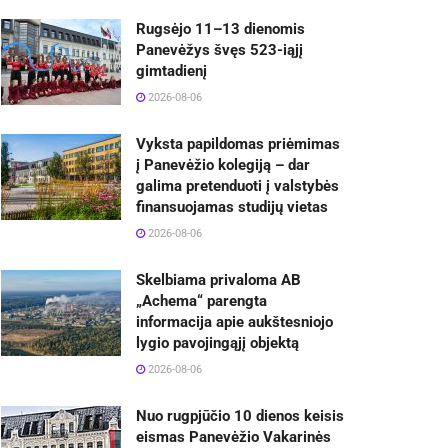
Rugsėjo 11–13 dienomis
Panevėžys švęs 523-iąjį
gimtadienį
2026-08-06
Vyksta papildomas priėmimas
į Panevėžio kolegiją – dar
galima pretenduoti į valstybės
finansuojamas studijų vietas
2026-08-06
Skelbiama privaloma AB
„Achema“ parengta
informacija apie aukštesniojo
lygio pavojingąjį objektą
2026-08-06
Nuo rugpjūčio 10 dienos keisis
eismas Panevėžio Vakarinės