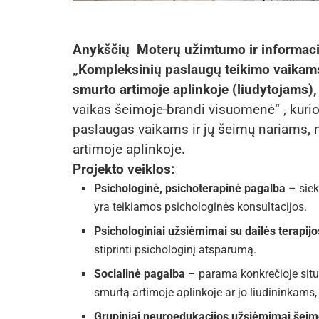
Anykščių Moterų užimtumo ir informaci
„Kompleksinių paslaugų teikimo vaikams
smurto artimoje aplinkoje (liudytojams),
vaikas šeimoje-brandi visuomenė“ , kuri
paslaugas vaikams ir jų šeimų nariams,
artimoje aplinkoje.
Projekto veiklos:
Psichologinė, psichoterapinė pagalba
– siek
yra teikiamos psichologinės konsultacijos.
Psichologiniai užsiėmimai su dailės terapij
stiprinti psichologinį atsparumą.
Socialinė pagalba
– parama konkrečioje situ
smurtą artimoje aplinkoje ar jo liudininkams,
Grupiniai neuroedukacijos užsiėmimai še