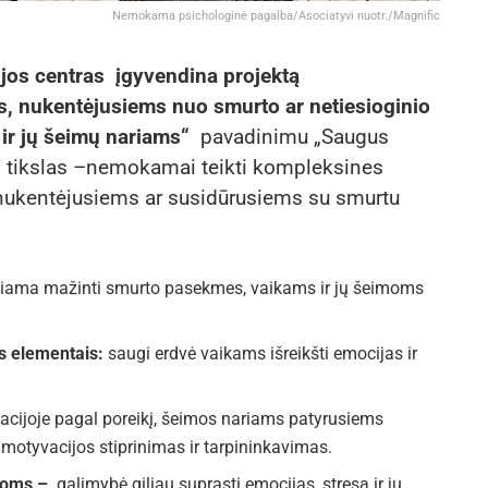
Nemokama psichologinė pagalba/Asociatyvi nuotr./Magnific
jos centras įgyvendina projektą
, nukentėjusiems nuo smurto ar netiesioginio
 ir jų šeimų nariams“
pavadinimu „Saugus
o tikslas –nemokamai teikti kompleksines
 nukentėjusiems ar susidūrusiems su smurtu
iama mažinti smurto pasekmes, vaikams ir jų šeimoms
os elementais:
saugi erdvė vaikams išreikšti emocijas ir
acijoje pagal poreikį, šeimos nariams patyrusiems
 motyvacijos stiprinimas ir tarpininkavimas.
imoms –
galimybė giliau suprasti emocijas, stresą ir jų