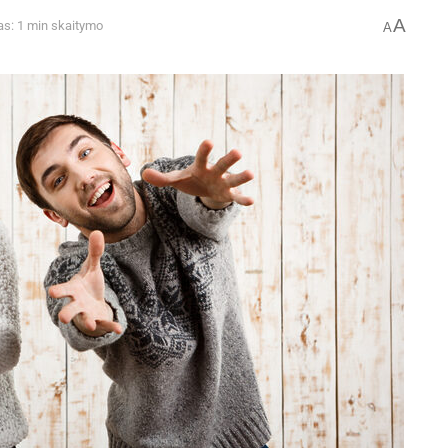
A
as: 1 min skaitymo
A