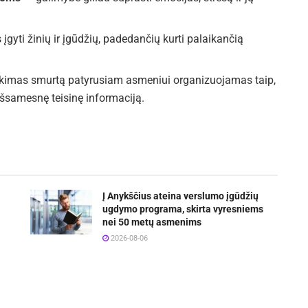
 įgyti žinių ir įgūdžių, padedančių kurti palaikančią
eikimas smurtą patyrusiam asmeniui organizuojamas taip,
šsamesnę teisinę informaciją.
Į Anykščius ateina verslumo įgūdžių
ugdymo programa, skirta vyresniems
nei 50 metų asmenims
2026-08-06