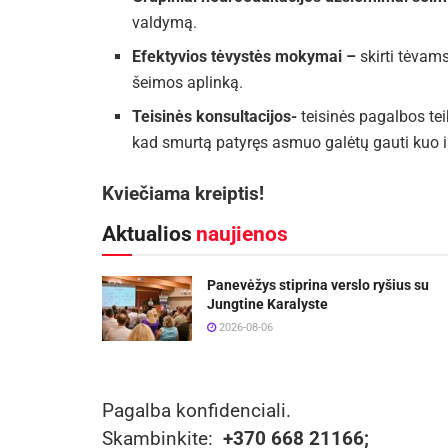
valdymą.
Efektyvios tėvystės mokymai –
skirti tėvams
šeimos aplinką.
Teisinės konsultacijos-
teisinės pagalbos t
kad smurtą patyręs asmuo galėtų gauti kuo i
Kviečiama kreiptis!
Aktualios
naujienos
Panevėžys stiprina verslo ryšius su
Jungtine Karalyste
2026-08-06
Pagalba konfidenciali.
Skambinkite:
+370 668 21166
;