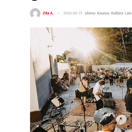
Zita A.
2026-05-13
Įdomu
Kaunas
Kultūra
Lais