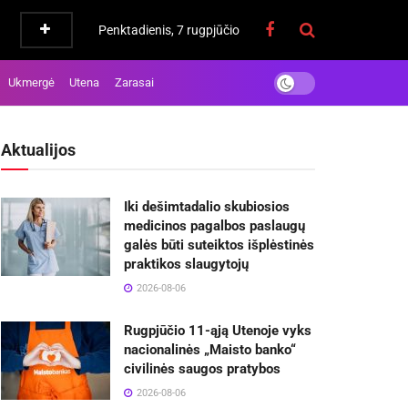
Penktadienis, 7 rugpjūčio
Ukmergė
Utena
Zarasai
Aktualijos
Iki dešimtadalio skubiosios
medicinos pagalbos paslaugų
galės būti suteiktos išplėstinės
praktikos slaugytojų
2026-08-06
Rugpjūčio 11-ąją Utenoje vyks
nacionalinės „Maisto banko“
civilinės saugos pratybos
2026-08-06