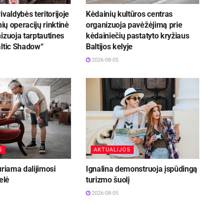
ivaldybės teritorijoje
Kėdainių kultūros centras
nių operacijų rinktinė
organizuoja pavėžėjimą prie
izuoja tarptautines
kėdainiečių pastatyto kryžiaus
altic Shadow“
Baltijos kelyje
2026-08-05
S
AKTUALIJOS
uriama dalijimosi
Ignalina demonstruoja įspūdingą
elė
turizmo šuolį
2026-08-05