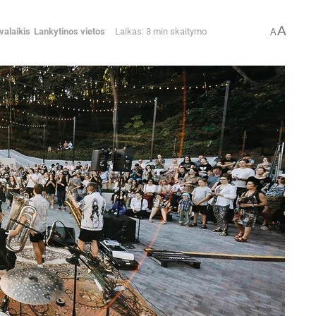
A
valaikis
Lankytinos vietos
Laikas: 3 min skaitymo
A