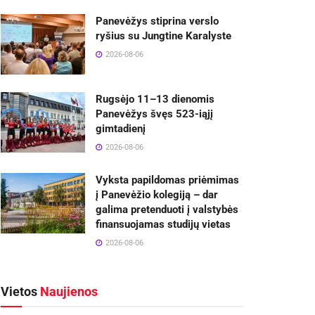
Panevėžys stiprina verslo
ryšius su Jungtine Karalyste
2026-08-06
Rugsėjo 11–13 dienomis
Panevėžys švęs 523-iąjį
gimtadienį
2026-08-06
Vyksta papildomas priėmimas
į Panevėžio kolegiją – dar
galima pretenduoti į valstybės
finansuojamas studijų vietas
2026-08-06
Vietos
Naujienos