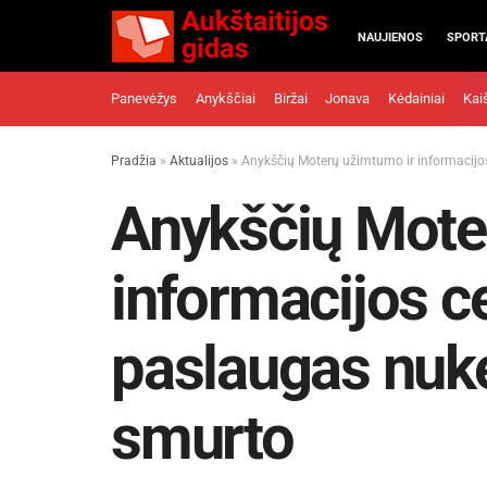
NAUJIENOS
SPORT
Panevėžys
Anykščiai
Biržai
Jonava
Kėdainiai
Kai
Pradžia
»
Aktualijos
»
Anykščių Moterų užimtumo ir informacijo
Anykščių Mote
informacijos ce
paslaugas nuk
smurto