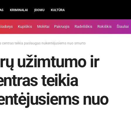
AS
KRIMINALAI
ĮDOMU
KULTŪRA
šiadorys
Kupiškis
Molėtai
Pakruojis
Radviliškis
Rokiškis
Šiauliai
s centras teikia paslaugas nukentėjusiems nuo smurto
rų užimtumo ir
ntras teikia
entėjusiems nuo