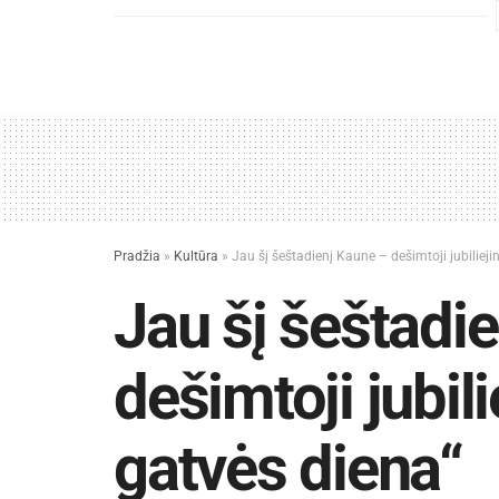
Pradžia
»
Kultūra
»
Jau šį šeštadienį Kaune – dešimtoji jubilieji
Jau šį šeštadi
dešimtoji jubil
gatvės diena“