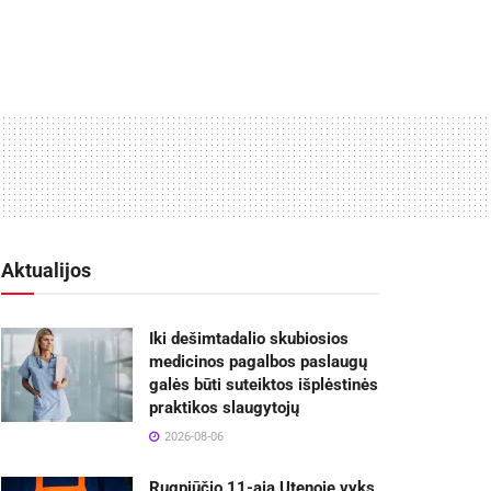
Aktualijos
Iki dešimtadalio skubiosios
medicinos pagalbos paslaugų
galės būti suteiktos išplėstinės
praktikos slaugytojų
2026-08-06
Rugpjūčio 11-ąją Utenoje vyks