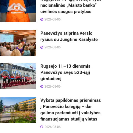
nacionalinės „Maisto banko“
civilinės saugos pratybos
2026-08-06
Panevėžys stiprina verslo
ryšius su Jungtine Karalyste
2026-08-06
Rugsėjo 11–13 dienomis
Panevėžys švęs 523-iąjį
gimtadienį
2026-08-06
Vyksta papildomas priėmimas
į Panevėžio kolegiją – dar
galima pretenduoti į valstybės
finansuojamas studijų vietas
2026-08-06