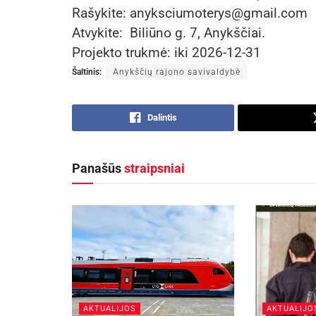
Rašykite: anyksciumoterys@gmail.com
Atvykite: Biliūno g. 7, Anykščiai.
Projekto trukmė: iki 2026-12-31
Šaltinis:
Anykščių rajono savivaldybė
Dalintis
Panašūs
straipsniai
AKTUALIJOS
AKTUALIJO