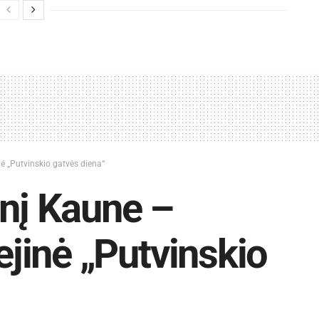
nė „Putvinskio gatvės diena“
enį Kaune –
iejinė „Putvinskio