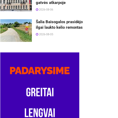
gatvės atkarpoje
2026-08-06
Šalia Baisogalos prasidėjo
ilgai laukto kelio remontas
2026-08-05