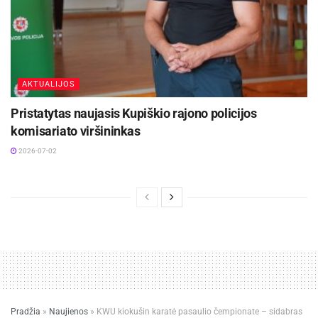
AKTUALIJOS
Pristatytas naujasis Kupiškio rajono policijos
komisariato viršininkas
2026-07-02
Pradžia
»
Naujienos
»
KWU kiokušin karatė pasaulio čempionate – sidabras