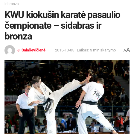
ir bronza
KWU kiokušin karatė pasaulio
čempionate – sidabras ir
bronza
A
J. Šalaševičienė
2015-10-05
Laikas: 3 min skaitymo
A