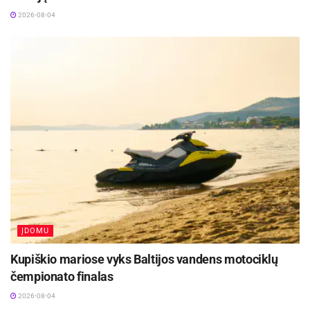
2026-08-04
Ketvirtasis Dakaras B. Vanagui prasidės kitų
metų sausio 2 dieną ir tęsis iki sausio 16-osios.
Žinomiausios pasaulio lenktynės vyks
Argentinoje ir Bolivijoje.
ĮDOMU
Kupiškio mariose vyks Baltijos vandens motociklų
čempionato finalas
2026-08-04