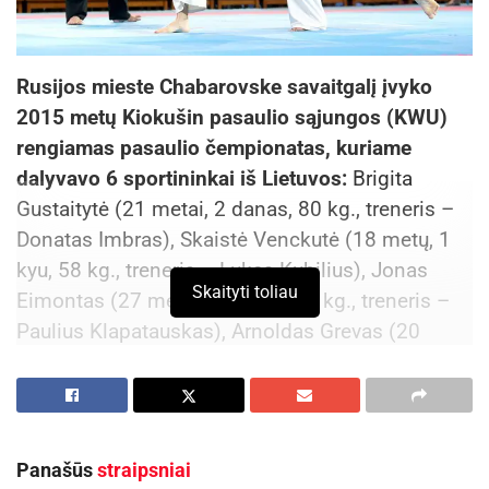
Rusijos mieste Chabarovske savaitgalį įvyko
2015 metų Kiokušin pasaulio sąjungos (KWU)
rengiamas pasaulio čempionatas, kuriame
dalyvavo 6 sportininkai iš Lietuvos:
Brigita
Gustaitytė (21 metai, 2 danas, 80 kg., treneris –
Donatas Imbras), Skaistė Venckutė (18 metų, 1
kyu, 58 kg., treneris – Lukas Kubilius), Jonas
Skaityti toliau
Eimontas (27 metai, 2 danas, 64 kg., treneris –
Paulius Klapatauskas), Arnoldas Grevas (20
metų, 1 danas, 78 kg, treneris – Gediminas
Varkala), Andrius Miseckas (32 metai, 2 danas,
69 kg., treneris – Ričardas Poška) ir Justinas
Šapoka (19 metų, 1 kyu, 74 kg., treneris – P.
Panašūs
straipsniai
Klapatauskas).