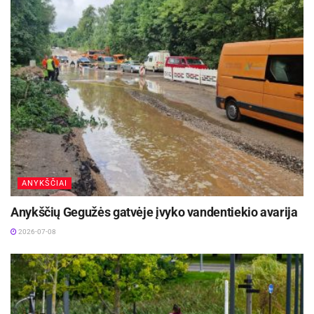
Koncerto vieta: Renginių oazė, Baltų pr. 16,
Kaunas
Bilietų kainos: 8,10,12,
Bilietus platina
www.bilietai.lt
bei vietoje, likus 1
val. iki koncerto pradžios.
ANYKŠČIAI
Anykščių Gegužės gatvėje įvyko vandentiekio avarija
2026-07-08