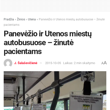
Pradžia
»
Žinios
»
Utena
»
Panevėžio ir Utenos miestų autobusuose – žinutė
pacientams
Panevėžio ir Utenos miestų
autobusuose – žinutė
pacientams
A
J. Šalaševičienė
2015-10-05
Laikas: 2 min skaitymo
A