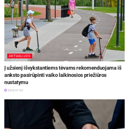
AKTUALIJOS
Į užsienį išvykstantiems tėvams rekomenduojama iš
anksto pasirūpinti vaiko laikinosios priežiūros
nustatymu
2026-07-03