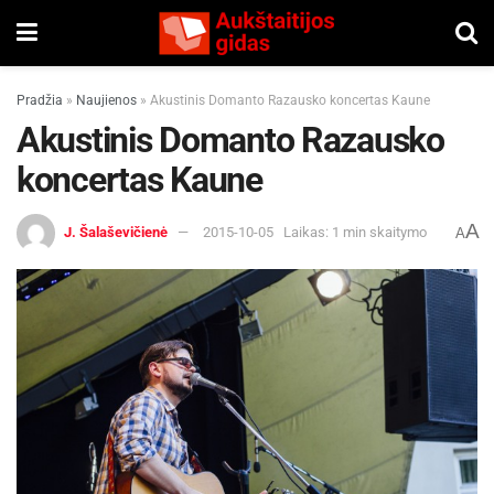
Pradžia
»
Naujienos
»
Akustinis Domanto Razausko koncertas Kaune
Akustinis Domanto Razausko
koncertas Kaune
A
J. Šalaševičienė
2015-10-05
Laikas: 1 min skaitymo
A