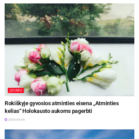
ĮDOMU
Rokiškyje gyvosios atminties eisena „Atminties
kelias“ Holokausto aukoms pagerbti
2026-08-04