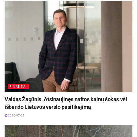
su korupcija dėl neteisėtų mokėjimų priemonė –
dviejuose lauko ekranuose Panevėžyje nuo 2015
m. liepos 10 d. rodomi vaizdo klipai
antikorupcijos tema. Jie bus rodomi iki gruodžio
10 d.
Panevėžio teritorinė ligonių kasa
FINANSAI
Vaidas Žagūnis. Atsinaujinęs naftos kainų šokas vėl
išbando Lietuvos verslo pasitikėjimą
2026-07-22