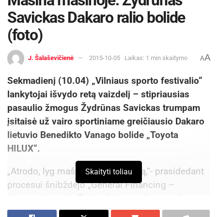
Mašina mašinoje: Žydrūnas
Draugelis, Eventas Gužauskas, Edgardas
Savickas Dakaro ralio bolide
Sečinskis, Kęstutis Radvila, Juras Sokolovas,
(foto)
Antanas Klibavičius, Justinas Kvietka ir Lukas
Kubilius.
A
J. Šalaševičienė
2015-10-05
Laikas: 1 min skaitymo
A
Sekmadienį (10.04) „Vilniaus sporto festivalio“
lankytojai išvydo retą vaizdelį – stipriausias
pasaulio žmogus Žydrūnas Savickas trumpam
įsitaisė už vairo sportiniame greičiausio Dakaro
lietuvio Benedikto Vanago bolide „Toyota
HILUX“.
„Atrodo, lyg mašina liptų į mašiną,“- prasidedant
Skaityti toliau
procesui šnibždėjo „General Financing –
Autopaslauga by Pitlane“ komandos stende
susirinkę žiūrovai. „Įtariu, netilps,“- antrino kiti.