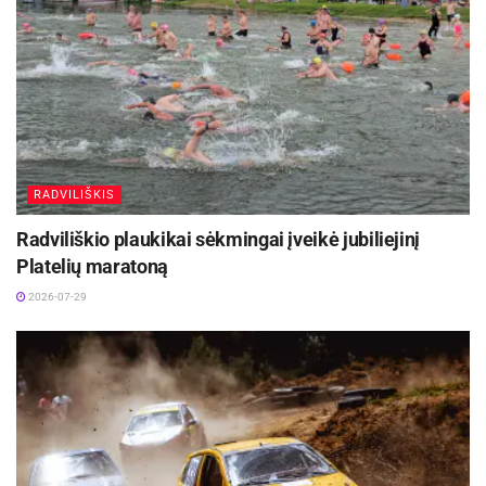
Dejanui Bratkovui.
Moterų varžybose puikiai pasirodė B Gustaitytė,
kuri tik svorio kategorijos virš 70 kg. (9 dalyvės)
finale turėjo pripažinti rusės Tatjanos Gendik
pranašumą.
RADVILIŠKIS
Ketvirtfinalyje Lietuvos atstovei neteko kovoti,
Radviliškio plaukikai sėkmingai įveikė jubiliejinį
nes Malaizijos sporitninkė Hooi Yu Mun atsisakė
Platelių maratoną
kovoti dėl patirtos traumos.
2026-07-29
Pusfinalyje B. Gustaitytė susidūrė su Japonijos
atstove Yoko Fukuhara. Po pirmojo kovos kėlinio
mūsų sportininkei pergalę buvo pasirengęs skirti
tik vienas teisėjas iš 5, po antrojo – jau 2 iš 5, o
po trečiojo visi arbirtai vienbalsiai skyrė pergalę