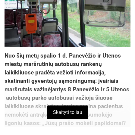
Nuo šių metų spalio 1 d. Panevėžio ir Utenos
miestų maršrutinių autobusų rankenų
laikikliuose pradėta vežioti informacija,
skatinanti gyventojų sąmoningumą: įvairiais
maršrutais važinėjantys 8 Panevėžio ir 5 Utenos
autobusų parko autobusai vežioja šiuose
laikikliuose skrajutes, kurios ragina pacientus
Skaityti toliau
nemokėti antrąkart už tai, už ką sumokėjo
ligonių kasos: „Jūsų prašo mokėti papildomai?
Būtinai paklauskite gydymo įstaigoje, kodėl