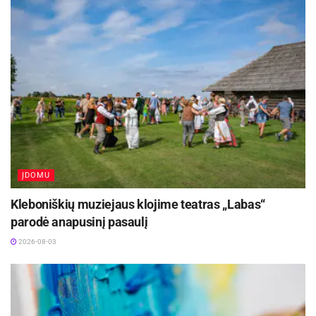
ĮDOMU
Kleboniškių muziejaus klojime teatras „Labas“
parodė anapusinį pasaulį
2026-08-03