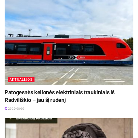
Šaltinis:
Molėtų rajono savivaldybė
Žymos:
Vandens pramogos
AKTUALIJOS
Patogesnės kelionės elektriniais traukiniais iš
Radviliškio – jau šį rudenį
2026-08-05