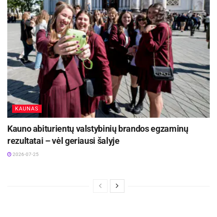
KAUNAS
Kauno abiturientų valstybinių brandos egzaminų
rezultatai – vėl geriausi šalyje
2026-07-25