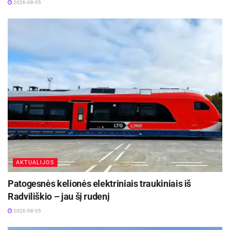
2026-08-05
AKTUALIJOS
Patogesnės kelionės elektriniais traukiniais iš
Radviliškio – jau šį rudenį
2026-08-05