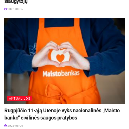
slaugytojų
2026-08-06
AKTUALIJOS
Rugpjūčio 11-ąją Utenoje vyks nacionalinės „Maisto
banko“ civilinės saugos pratybos
2026-08-06