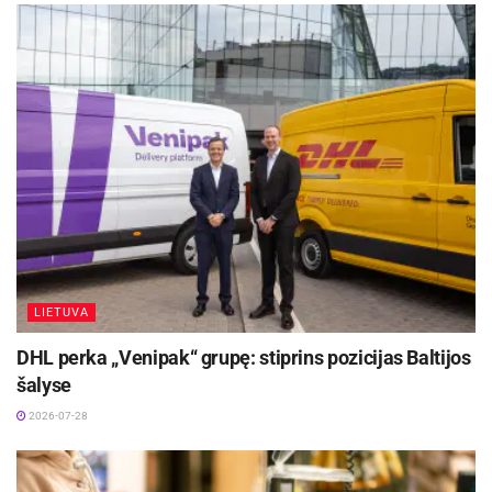
Konkursas jau paskelbtas. Paraiškas galima
teikti iki gegužės 22 d.
Šaltinis:
Panevėžio miesto savivaldybė
Žymos:
Finansai
Jaunimas
LIETUVA
DHL perka „Venipak“ grupę: stiprins pozicijas Baltijos
šalyse
2026-07-28