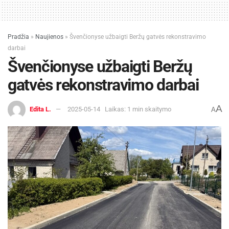
Pradžia
»
Naujienos
»
Švenčionyse užbaigti Beržų gatvės rekonstravimo
darbai
Švenčionyse užbaigti Beržų
gatvės rekonstravimo darbai
A
Edita L.
2025-05-14
Laikas: 1 min skaitymo
A