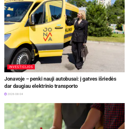
INVESTICIJOS
Jonavoje – penki nauji autobusai: į gatves išriedės
dar daugiau elektrinio transporto
2026-08-04