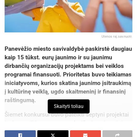
Utenos raj.sav.nuotr.
Panevėžio miesto savivaldybė paskirstė daugiau
kaip 15 tūkst. eurų jaunimo ir su jaunimu
dirbančių organizacijų projektams bei veiklos
programai finansuoti. Prioritetas buvo teikiamas
iniciatyvoms, kurios skatina jaunimo įsitraukimą
į kultūrinę veiklą, ugdo skaitmeninį ir finansinį
raštingumą.
Skaityti toliau
Šiemet konkursui buvo pateikti septyni projektai
ir viena veiklos programa. Atsižvelgus į vertinimo
komisijos narių pastabas, visiems projektams