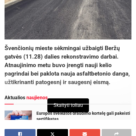
Švenčionių mieste sėkmingai užbaigti Beržų
gatvės (11.28) dalies rekonstravimo darbai.
Atnaujinimo metu buvo įrengti nauji kelio
pagrindai bei paklota nauja asfaltbetonio danga,
užtikrinanti patogesnį ir saugesnį eismą.
Aktualios
naujienos
Skaityti toliau
Europos sveikatos draudimo kortelę gali pakeisti
sertifikatas
2026-08-07