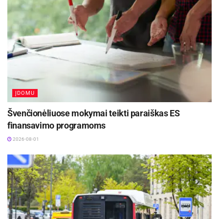
ĮDOMU
Švenčionėliuose mokymai teikti paraiškas ES
finansavimo programoms
2026-08-01