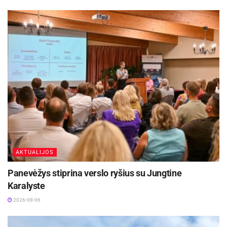
Aktualios
naujienos
AKTUALIJOS
Europos sveikatos draudimo kortelę gali pakeisti
Panevėžys stiprina verslo ryšius su Jungtine
sertifikatas
Karalyste
2026-08-07
2026-08-06
Kėdainių Senamiesčio progimnazija ruošiasi
svarbiems pokyčiams
2026-08-07