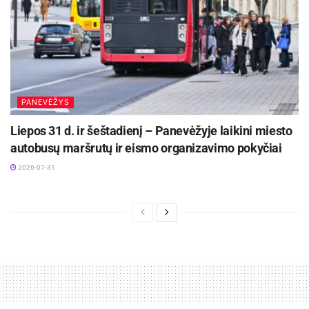
PANEVĖŽYS
Liepos 31 d. ir šeštadienį – Panevėžyje laikini miesto
autobusų maršrutų ir eismo organizavimo pokyčiai
2026-07-31