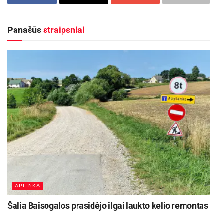
Nuo rugpjūčio 10 dienos keisis eismas Panevėžio
Vakarinės gatvės atkarpoje
2026-08-06
Panašūs
straipsniai
Įrengta nauja lietaus kanalizacijos sistema,
pagerinsianti vandens nutekėjimą, įrengti gatvės
apšvietimo tinklai. Abiejose gatvės pusėse
įrengtos nuovažos su trinkelių danga, kuri
pagerins privažiavimą prie sklypų.
Artimiausiu metu planuojama atlikti kelio
ženklinimo darbus.
Šaltinis:
Švenčionių rajono savivaldybė
APLINKA
Žymos:
Infrastruktūra
Šalia Baisogalos prasidėjo ilgai laukto kelio remontas