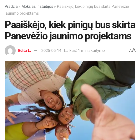
Pradžia
»
Mokslas ir studijos
»
Paaiškėjo, kiek pinigų bus skirta Panevėžio
jaunimo projektams
Paaiškėjo, kiek pinigų bus skirta
Panevėžio jaunimo projektams
A
Edita L.
2025-05-14
Laikas: 1 min skaitymo
A