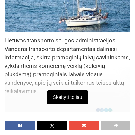
Lietuvos transporto saugos administracijos
Vandens transporto departamentas dalinasi
informacija, skirta pramoginių laivų savininkams,
vykdantiems komercinę veiklą (keleivių
plukdymą) pramoginiais laivais vidaus
vandenyse, apie jų veiklai taikomus teisės aktų
reikalavimus.
Skaityti toliau