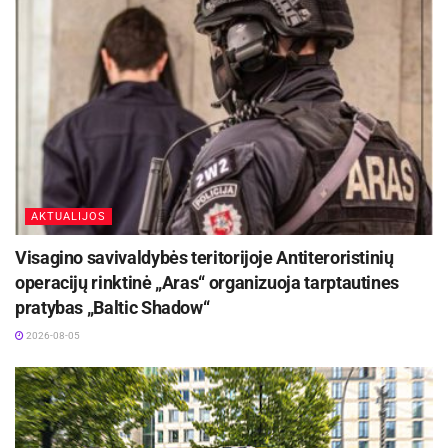
AKTUALIJOS
Visagino savivaldybės teritorijoje Antiteroristinių
operacijų rinktinė „Aras“ organizuoja tarptautines
pratybas „Baltic Shadow“
2026-08-05