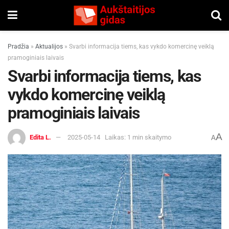
Pradžia
»
Aktualijos
»
Svarbi informacija tiems, kas vykdo komercinę veiklą
pramoginiais laivais
Svarbi informacija tiems, kas
vykdo komercinę veiklą
pramoginiais laivais
A
Edita L.
2025-05-14
Laikas: 1 min skaitymo
A