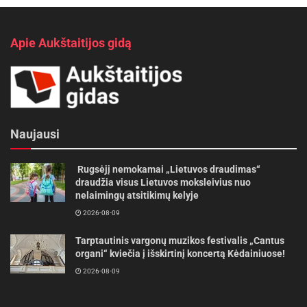
Apie Aukštaitijos gidą
Naujausi
Rugsėjį nemokamai „Lietuvos draudimas“
draudžia visus Lietuvos moksleivius nuo
nelaimingų atsitikimų kelyje
2026-08-09
Tarptautinis vargonų muzikos festivalis „Cantus
organi“ kviečia į išskirtinį koncertą Kėdainiuose!
2026-08-09