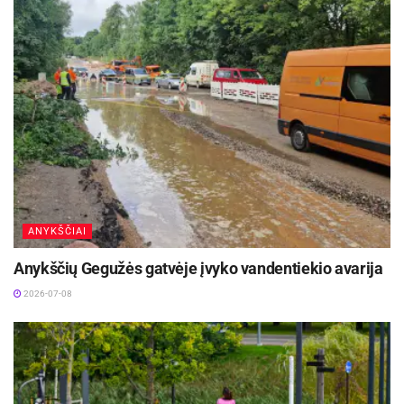
ANYKŠČIAI
Anykščių Gegužės gatvėje įvyko vandentiekio avarija
2026-07-08