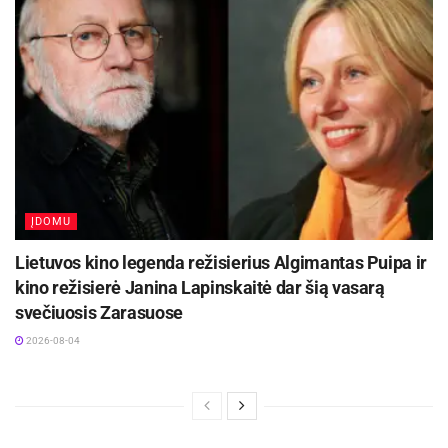
ĮDOMU
Lietuvos kino legenda režisierius Algimantas Puipa ir
kino režisierė Janina Lapinskaitė dar šią vasarą
svečiuosis Zarasuose
2026-08-04