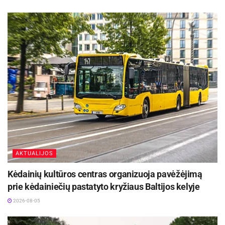
pažiūrėjus filmą apima palengvėjimo jaumas.
Po filmo peržiūros kino centre „Garsas“ prie
šiltos arbatos puodelio vyks diskusija, kurią ves
viešnia iš Vilniaus – kino kritikė, psichologė
Aurelija Auškalnytė. Diskusijos tema – Pedro
Almodovaro moterų portretai. Žiūrovų laukia kiek
neįprastas būdas susipažinti ir su kitais
Almodovaro filmais, tad nepraleiskite progos
geriau pažinti šio talentingo režisieriaus kūrybą
bei palepinti akis ryškiais ispaniškais vaizdais.
AKTUALIJOS
Kėdainių kultūros centras organizuoja pavėžėjimą
prie kėdainiečių pastatyto kryžiaus Baltijos kelyje
2026-08-05