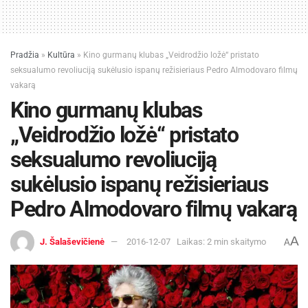
Pradžia
»
Kultūra
»
Kino gurmanų klubas „Veidrodžio ložė“ pristato
seksualumo revoliuciją sukėlusio ispanų režisieriaus Pedro Almodovaro filmų
vakarą
Kino gurmanų klubas
„Veidrodžio ložė“ pristato
seksualumo revoliuciją
sukėlusio ispanų režisieriaus
Pedro Almodovaro filmų vakarą
A
J. Šalaševičienė
2016-12-07
Laikas: 2 min skaitymo
A