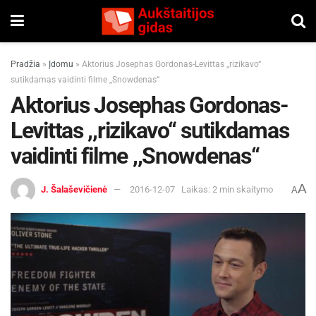
Pradžia
»
Įdomu
»
Aktorius Josephas Gordonas-Levittas ,,rizikavo“
sutikdamas vaidinti filme ,,Snowdenas“
Aktorius Josephas Gordonas-
Levittas ,,rizikavo“ sutikdamas
vaidinti filme ,,Snowdenas“
A
J. Šalaševičienė
2016-12-07
Laikas: 2 min skaitymo
A