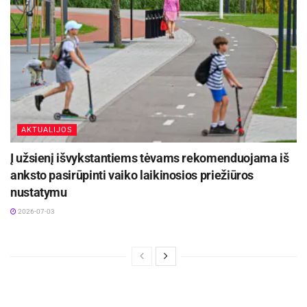
AKTUALIJOS
Į užsienį išvykstantiems tėvams rekomenduojama iš
anksto pasirūpinti vaiko laikinosios priežiūros
nustatymu
2026-07-03