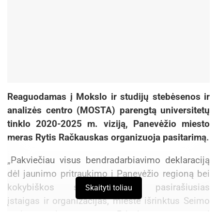
Reaguodamas į Mokslo ir studijų stebėsenos ir
analizės centro (MOSTA) parengtą universitetų
tinklo 2020-2025 m. viziją, Panevėžio miesto
meras Rytis Račkauskas organizuoja pasitarimą.
„Pakviečiau visus bendradarbiavimo deklaraciją
dėl jaunimo pritraukimo į Panevėžio regioną bei
kokybiškos savirealizacijos pasirašiusias
Skaityti toliau
įstaigas ir organizacijas, mieste išrinktus Seimo
narius, regiono merus. Privalome apsvarstyti