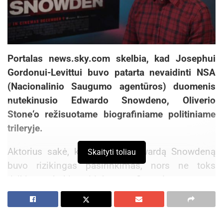
Portalas news.sky.com skelbia, kad Josephui
Gordonui-Levittui buvo patarta nevaidinti NSA
(Nacionalinio Saugumo agentūros) duomenis
nutekinusio Edwardo Snowdeno, Oliverio
Stone‘o režisuotame biografiniame politiniame
trileryje.
Aktorius sakė, kad vaidinti Edwardą Snowdeną
Skaityti toliau
buvo rizikingas pasirinkimas, nors ne toks
rizikingas, kokį pasirinko pats Snowdenas.
Filmas ,,Snowdenas“, kuris yra paremtas dviem
knygomis, pasakoja žymaus programišiaus