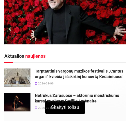
Aktualios
naujienos
Tarptautinis vargonų muzikos festivalis „Cantus
organi“ kviečia į išskirtinį koncertą Kėdainiuose!
2026-08-09
Netrukus Zarasuose – aktorinio meistriškumo
kursai su aktore Emilija Latėnaite
Skaityti toliau
2026-08-08
Šį ketvirtadienį –
gruodžio 8 dieną
,
17:30
val.