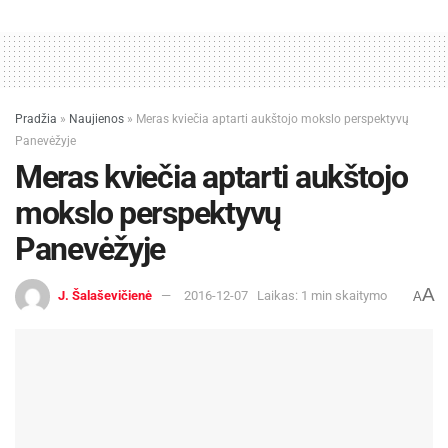
Pradžia
»
Naujienos
»
Meras kviečia aptarti aukštojo mokslo perspektyvų
Panevėžyje
Meras kviečia aptarti aukštojo
mokslo perspektyvų
Panevėžyje
A
J. Šalaševičienė
2016-12-07
Laikas: 1 min skaitymo
A