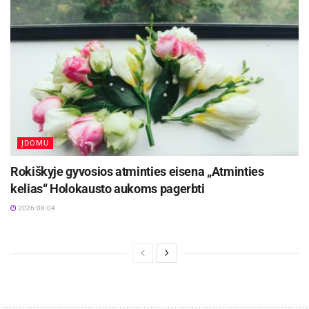
ĮDOMU
Rokiškyje gyvosios atminties eisena „Atminties
kelias“ Holokausto aukoms pagerbti
2026-08-04