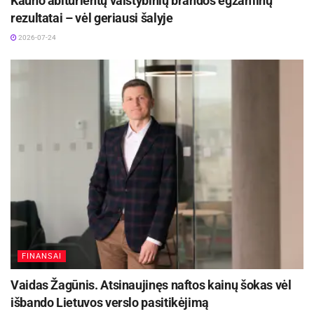
Kauno abiturientų valstybinių brandos egzaminų
Panevėžio miesto savivaldybės inf.
rezultatai – vėl geriausi šalyje
2026-07-24
FINANSAI
Vaidas Žagūnis. Atsinaujinęs naftos kainų šokas vėl
išbando Lietuvos verslo pasitikėjimą