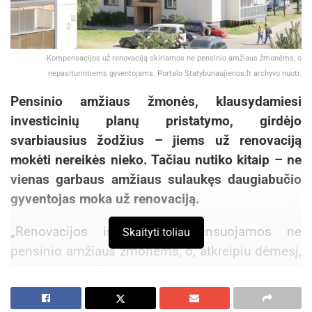
Kompensacijos už renovaciją skiriamos ne pensinio amžiaus žmonėms, o
nepasiturintiems gyventojams. Portalo Statybunaujienos.lt archyvo nuotr.
Pensinio amžiaus žmonės, klausydamiesi
investicinių planų pristatymo, girdėjo
svarbiausius žodžius – jiems už renovaciją
mokėti nereikės nieko. Tačiau nutiko kitaip – ne
vienas garbaus amžiaus sulaukęs daugiabučio
gyventojas moka už renovaciją.
„Renovacijos išlaidos kompensuojamos ne
Skaityti toliau
pensinio amžiaus žmonėms, o, atkreipiu dėmesį,
– kompensacijas gaunantiems asmenims“, –
sako Gintarė Burbienė, „Būsto energijos taupymo
agentūros“ (BETA) Projektų įgyvendinimo