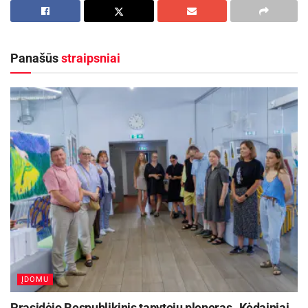
kino centre „Garsas“ gurmanų klubas „Veidrodžio
ložė“ suteikia dar vieną galimybę pamatyti
Oskaro laureato, melodramų karaliumi
Panašūs
straipsniai
tituluojamo ispanų režisieriaus Pedro
Almodovaro filmą „Chuljeta“. Drama neliko
nepastebėta tarptautiniuose filmų festivaliuose,
pelnė penkias nominacijas, tarp kurių – Kanų ir
Europos filmų festivalių nominacijos. Filmas
buvo pripažintas „International Cinephile Society
Awards“ apdovanojimuose, iš kurių parsivežė
prizą už geriausią režisūrą ir San Diego
festivalyje, kuriame gavo net du apdovanojimus
už geriausią tarptautinį filmą. Pagal kanadiečių
rašytojos, Nobelio literatūros premijos laureatės
ĮDOMU
Prasidėjo Respublikinis tapytojų pleneras „Kėdainiai